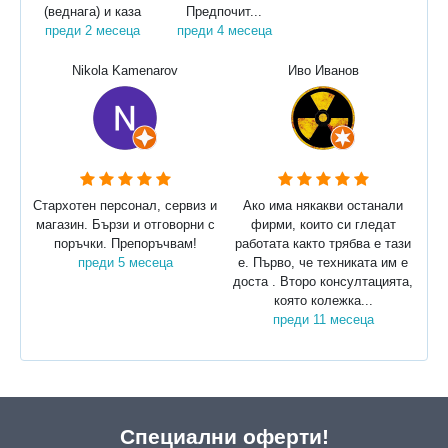
(веднага) и каза
Предпочит...
преди 2 месеца
преди 4 месеца
Nikola Kamenarov
Иво Иванов
Стархотен персонал, сервиз и
Ако има някакви останали
магазин. Бързи и отговорни с
фирми, които си гледат
поръчки. Препоръчвам!
работата както трябва е тази
преди 5 месеца
е. Първо, че техниката им е
доста . Второ консултацията,
която колежка...
преди 11 месеца
Специални оферти!