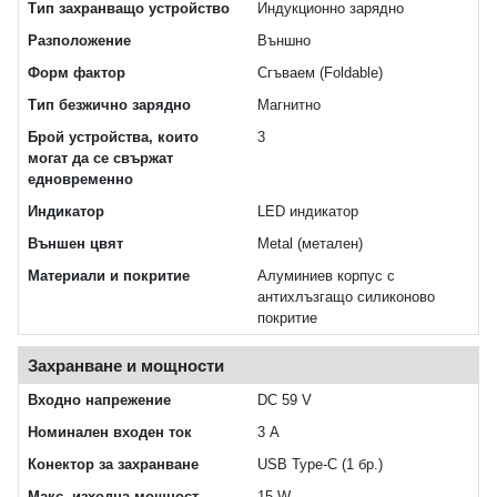
Тип захранващо устройство
Индукционно зарядно
Разположение
Външно
Форм фактор
Сгъваем (Foldable)
Тип безжично зарядно
Магнитно
Брой устройства, които
3
могат да се свържат
едновременно
Индикатор
LED индикатор
Външен цвят
Metal (метален)
Материали и покритие
Алуминиев корпус с
антихлъзгащо силиконово
покритие
Захранване и мощности
Входно напрежение
DC 59 V
Номинален входен ток
3 A
Конектор за захранване
USB Type-C (1 бр.)
Макс. изходна мощност
15 W