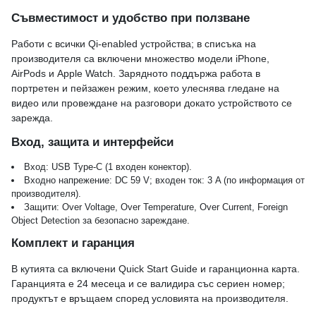
Съвместимост и удобство при ползване
Работи с всички Qi-enabled устройства; в списъка на
производителя са включени множество модели iPhone,
AirPods и Apple Watch. Зарядното поддържа работа в
портретен и пейзажен режим, което улеснява гледане на
видео или провеждане на разговори докато устройството се
зарежда.
Вход, защита и интерфейси
Вход: USB Type-C (1 входен конектор).
Входно напрежение: DC 59 V; входен ток: 3 A (по информация от
производителя).
Защити: Over Voltage, Over Temperature, Over Current, Foreign
Object Detection за безопасно зареждане.
Комплект и гаранция
В кутията са включени Quick Start Guide и гаранционна карта.
Гаранцията е 24 месеца и се валидира със сериен номер;
продуктът е връщаем според условията на производителя.