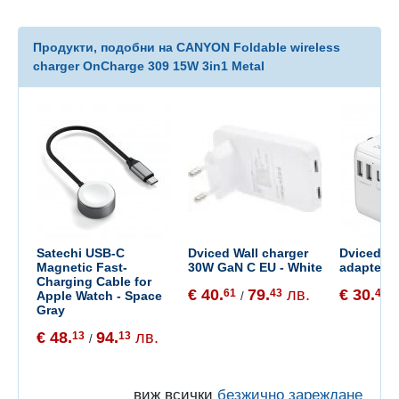
Продукти, подобни на CANYON Foldable wireless
charger OnCharge 309 15W 3in1 Metal
Satechi USB-C
Dviced Wall charger
Dviced Un
Magnetic Fast-
30W GaN C EU - White
adapter 2
Charging Cable for
€ 40.
79.
лв.
€ 30.
61
43
44
Apple Watch - Space
/
/
Gray
€ 48.
94.
лв.
13
13
/
виж всички
безжично зареждане