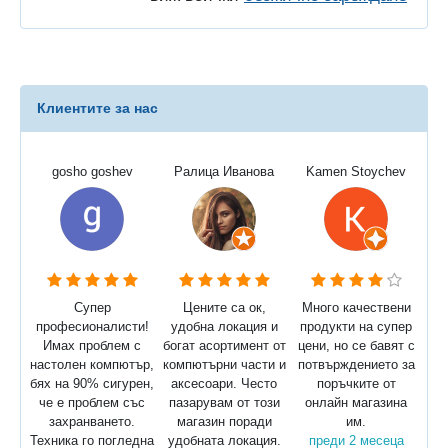
Клиентите за нас
gosho goshev
Ралица Иванова
Kamen Stoychev
Супер
Цените са ок,
Много качествени
професионалисти!
удобна локация и
продукти на супер
Имах проблем с
богат асортимент от
цени, но се бавят с
настолен компютър,
компютърни части и
потвърждението за
бях на 90% сигурен,
аксесоари. Често
поръчките от
че е проблем със
пазарувам от този
онлайн магазина
захранването.
магазин поради
им.
Техника го погледна
удобната локация.
преди 2 месеца