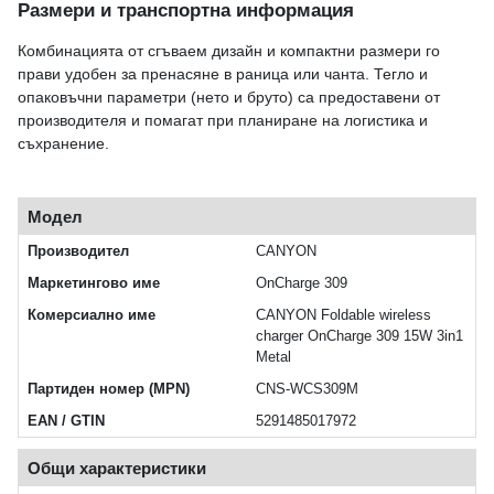
Размери и транспортна информация
Комбинацията от сгъваем дизайн и компактни размери го
прави удобен за пренасяне в раница или чанта. Тегло и
опаковъчни параметри (нето и бруто) са предоставени от
производителя и помагат при планиране на логистика и
съхранение.
Модел
Производител
CANYON
Маркетингово име
OnCharge 309
Комерсиално име
CANYON Foldable wireless
charger OnCharge 309 15W 3in1
Metal
Партиден номер (MPN)
CNS-WCS309M
EAN / GTIN
5291485017972
Общи характеристики