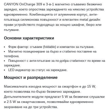
CANYON OnCharge 309 е 3-в-1 магнитно сгъваемо безжично
зарядно, което опростява зареждането на няколко устройства
едновременно. Комбинацията от алуминиев корпус, анти-
плъзгаща силиконова повърхност и елегантен metal дизайн
прави устройството подходящо за нощно шкафче, бюро или
пътуване.
Основни характеристики
Форм фактор: сгъваем (foldable) и компактен за пътуване.
Магнитно позициониране за бързо и стабилно поставяне на
телефона.
Повърхност с анти-плъзгане за по-добра стабилност по време на
зареждане.
LED индикатор за статус на зареждане.
Мощност и разпределение
Максималната изходна мощност за смартфон е до 15 W,
което позволява по-бързо безжично зареждане.
Допълнителните модули предлагат 5 W за безжични слушалки
и 2.5 W за смартчасовник, позволявайки едновременно
захранване на до три устройства.