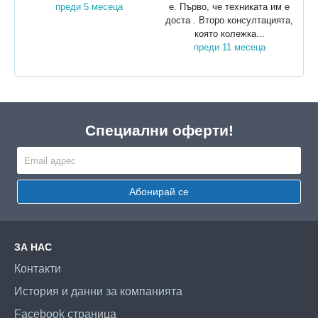
преди 5 месеца
е. Първо, че техниката им е
доста . Второ консултацията,
която колежка...
преди 11 месеца
Специални оферти!
Абонирай се
ЗА НАС
Контакти
История и данни за компанията
Facebook страница