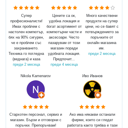
Супер
Цените са ок,
Много качествени
професионалисти!
удобна локация и
продукти на супер
Имах проблем с
богат асортимент от
цени, но се бавят с
настолен компютър,
компютърни части и
потвърждението за
бях на 90% сигурен,
аксесоари. Често
поръчките от
че е проблем със
пазарувам от този
онлайн магазина
захранването.
магазин поради
им.
Техника го погледна
удобната локация.
преди 2 месеца
(веднага) и каза
Предпочит...
преди 2 месеца
преди 4 месеца
Nikola Kamenarov
Иво Иванов
Стархотен персонал, сервиз и
Ако има някакви останали
магазин. Бързи и отговорни с
фирми, които си гледат
поръчки. Препоръчвам!
работата както трябва е тази