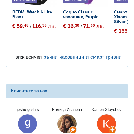
REDMI Watch 6 Lite
Cogito Classic
Смарт ча
Black
часовник, Purple
Xiaomi W
Silver (B
€ 59.
116.
лв.
€ 36.
71.
лв.
48
33
30
00
/
/
€ 155.
65
виж всички
ръчни часовници и смарт гривни
Клиентите за нас
gosho goshev
Ралица Иванова
Kamen Stoychev