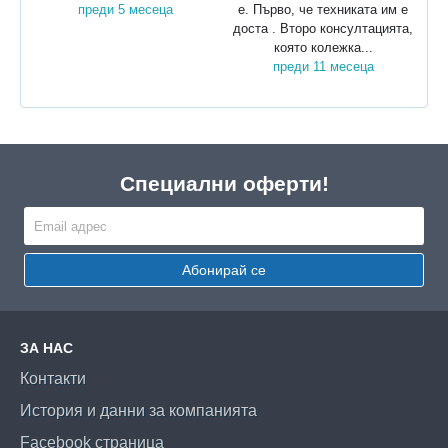
преди 5 месеца
е. Първо, че техниката им е
доста . Второ консултацията,
която колежка...
преди 11 месеца
Специални оферти!
Абонирай се
ЗА НАС
Контакти
История и данни за компанията
Facebook страница