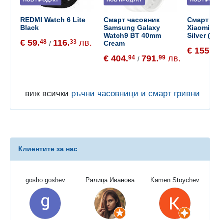
REDMI Watch 6 Lite
Смарт часовник
Смарт ча
Black
Samsung Galaxy
Xiaomi W
Watch9 BT 40mm
Silver (B
€ 59.
116.
лв.
48
33
Cream
/
€ 155.
65
€ 404.
791.
лв.
94
99
/
виж всички
ръчни часовници и смарт гривни
Клиентите за нас
gosho goshev
Ралица Иванова
Kamen Stoychev