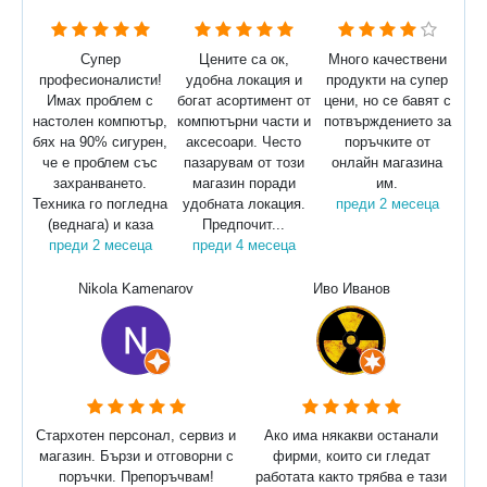
Супер
Цените са ок,
Много качествени
професионалисти!
удобна локация и
продукти на супер
Имах проблем с
богат асортимент от
цени, но се бавят с
настолен компютър,
компютърни части и
потвърждението за
бях на 90% сигурен,
аксесоари. Често
поръчките от
че е проблем със
пазарувам от този
онлайн магазина
захранването.
магазин поради
им.
Техника го погледна
удобната локация.
преди 2 месеца
(веднага) и каза
Предпочит...
преди 2 месеца
преди 4 месеца
Nikola Kamenarov
Иво Иванов
Стархотен персонал, сервиз и
Ако има някакви останали
магазин. Бързи и отговорни с
фирми, които си гледат
поръчки. Препоръчвам!
работата както трябва е тази