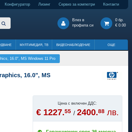
Конфигуратор
Лизинг
Сервиз за компютри
Контакти
Влез в
0 бр.
профила си
€ 0.00
УДВАНЕ
МУЛТИМЕДИЯ, ТВ
ВИДЕОНАБЛЮДЕНИЕ
ОЩЕ
ics, 16.0", MS Windows 11 Pro
aphics, 16.0", MS
Цена с включен ДДС:
€ 1227.
2400.
лв.
55
88
/
Гаранционен срок 36 месеца