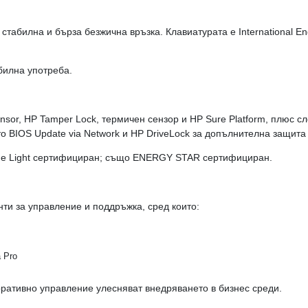
а стабилна и бърза безжична връзка. Клавиатурата е International En
билна употреба.
nsor, HP Tamper Lock, термичен сензор и HP Sure Platform, плюс с
 BIOS Update via Network и HP DriveLock за допълнителна защита
Blue Light сертифициран; също ENERGY STAR сертифициран.
ти за управление и поддръжка, сред които:
a Pro
ративно управление улесняват внедряването в бизнес среди.