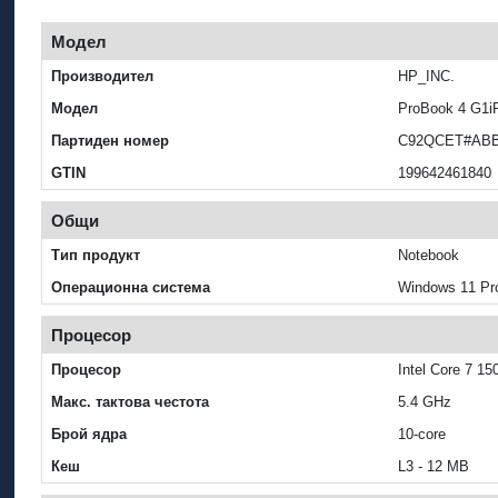
Модел
Производител
HP_INC.
Модел
ProBook 4 G1i
Партиден номер
C92QCET#AB
GTIN
199642461840
Общи
Тип продукт
Notebook
Операционна система
Windows 11 Pro
Процесор
Процесор
Intel Core 7 15
Макс. тактова честота
5.4 GHz
Брой ядра
10-core
Кеш
L3 - 12 MB