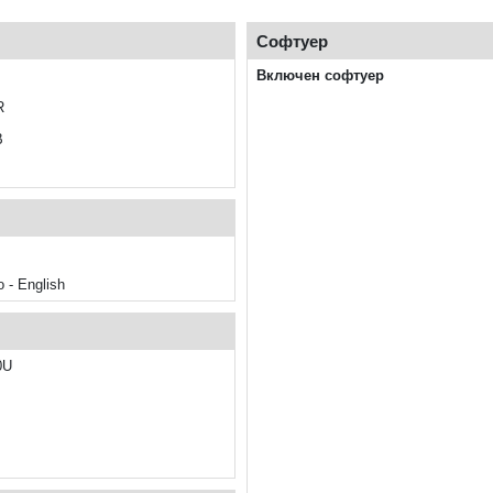
Софтуер
Включен софтуер
R
B
 - English
0U