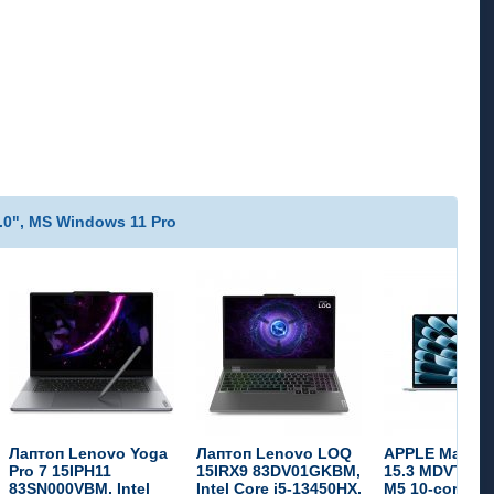
.0", MS Windows 11 Pro
Лаптоп Lenovo Yoga
Лаптоп Lenovo LOQ
APPLE MacBoo
Pro 7 15IPH11
15IRX9 83DV01GKBM,
15.3 MDVT4ZE/
83SN000VBM, Intel
Intel Core i5-13450HX,
M5 10-core, 1