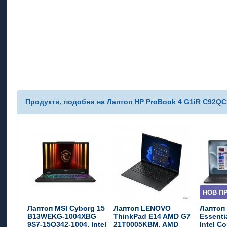
Продукти, подобни на Лаптоп HP ProBook 4 G1iR C92QCET
НОВ П
Лаптоп MSI Cyborg 15
Лаптоп LENOVO
Лаптоп 
B13WEKG-1004XBG
ThinkPad E14 AMD G7
Essenti
9S7-15Q342-1004, Intel
21T0005KBM, AMD
Intel C