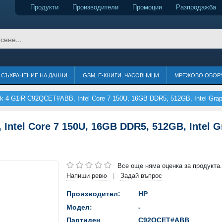
Продукти
Производители
Промоции
Разпродажба
СЪХРАНЕНИЕ НА ДАННИ
GSM, Е-КНИГИ, ЧАСОВНИЦИ
МРЕЖОВО ОБОР
 4 G1iR C92QCET#ABB, Intel Core 7 150U, 16GB DDR5, 512GB, Intel Graph
tel Core 7 150U, 16GB DDR5, 512GB, Intel Gr
Все още няма оценка за продукта.
Напиши ревю
Задай въпрос
|
Производител:
HP
Модел:
-
Партиден
C92QCET#ABB