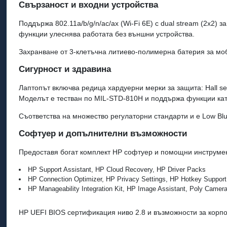
Свързаност и входни устройства
Поддържа 802.11a/b/g/n/ac/ax (Wi‑Fi 6E) с dual stream (2x2) з
функции улеснява работата без външни устройства.
Захранване от 3‑клетъчна литиево‑полимерна батерия за мо
Сигурност и здравина
Лаптопът включва редица хардуерни мерки за защита: Hall se
Моделът е тестван по MIL‑STD‑810H и поддържа функции като
Съответства на множество регулаторни стандарти и е Low 
Софтуер и допълнителни възможности
Предоставя богат комплект HP софтуер и помощни инструмен
HP Support Assistant, HP Cloud Recovery, HP Driver Packs
HP Connection Optimizer, HP Privacy Settings, HP Hotkey Support
HP Manageability Integration Kit, HP Image Assistant, Poly Camer
HP UEFI BIOS сертификация ниво 2.8 и възможности за корпо