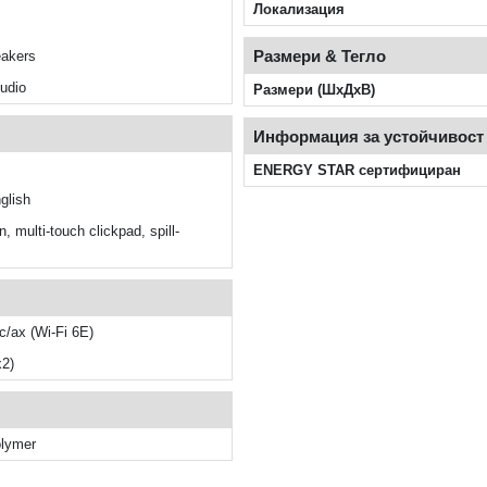
Локализация
Размери & Тегло
eakers
udio
Размери (ШxДxВ)
Информация за устойчивост
ENERGY STAR сертифициран
glish
, multi-touch clickpad, spill-
c/ax (Wi-Fi 6E)
x2)
olymer