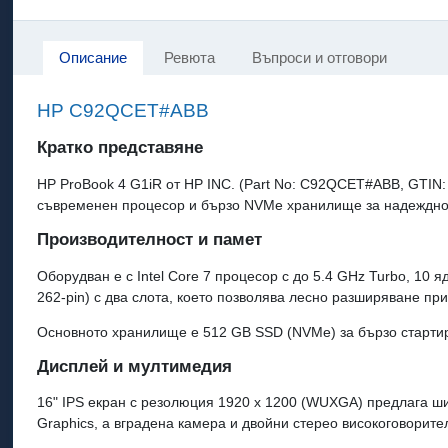
Описание
Ревюта
Въпроси и отговори
HP C92QCET#ABB
Кратко представяне
HP ProBook 4 G1iR от HP INC. (Part No: C92QCET#ABB, GTIN: 
съвременен процесор и бързо NVMe хранилище за надеждно 
Производителност и памет
Оборудван е с Intel Core 7 процесор с до 5.4 GHz Turbo, 1
262-pin) с два слота, което позволява лесно разширяване при
Основното хранилище е 512 GB SSD (NVMe) за бързо старти
Дисплей и мултимедия
16" IPS екран с резолюция 1920 x 1200 (WUXGA) предлага ш
Graphics, а вградена камера и двойни стерео високоговорител