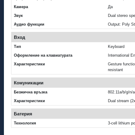
Камера
Да
Звук
Dual stereo sp
Аудио функции
Output: Poly St
Вход
Тип
Keyboard
Оформление на клавиатурата
International En
Характеристики
Gesture function
resistant
Комуникации
Безжична връзка
802.11a/b/g/n/a
Характеристики
Dual stream (2
Батерия
Технология
3-cell lithium p