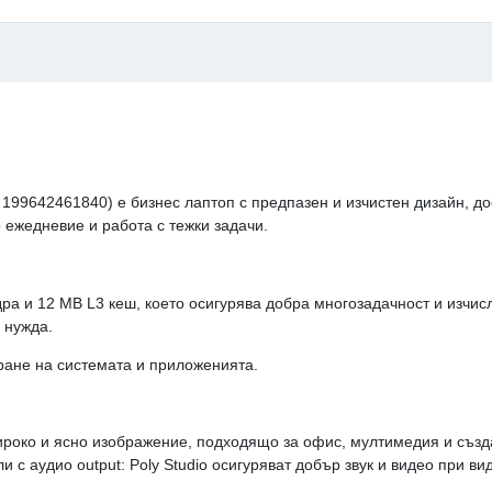
199642461840) е бизнес лаптоп с предпазен и изчистен дизайн, до
ежедневие и работа с тежки задачи.
0 ядра и 12 MB L3 кеш, което осигурява добра многозадачност и и
 нужда.
ране на системата и приложенията.
ироко и ясно изображение, подходящо за офис, мултимедия и създа
и с аудио output: Poly Studio осигуряват добър звук и видео при 