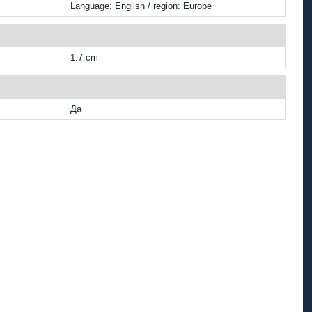
Language: English / region: Europe
1.7 cm
Да