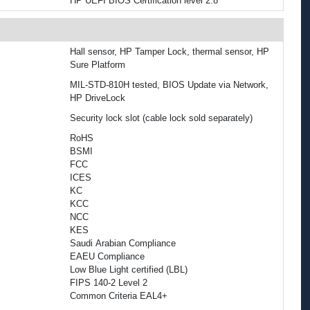
HP UEFI BIOS Certification level 2.8
Hall sensor, HP Tamper Lock, thermal sensor, HP
Sure Platform
MIL-STD-810H tested, BIOS Update via Network,
HP DriveLock
Security lock slot (cable lock sold separately)
RoHS
BSMI
FCC
ICES
KC
KCC
NCC
KES
Saudi Arabian Compliance
EAEU Compliance
Low Blue Light certified (LBL)
FIPS 140-2 Level 2
Common Criteria EAL4+