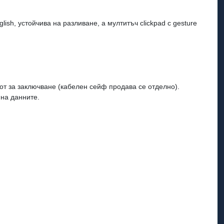
glish, устойчива на разливане, а мултитъч clickpad с gesture
лот за заключване (кабелен сейф продава се отделно).
 на данните.