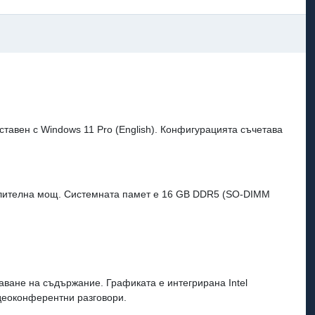
ставен с Windows 11 Pro (English). Конфигурацията съчетава
зчислителна мощ. Системната памет е 16 GB DDR5 (SO-DIMM
ване на съдържание. Графиката е интегрирана Intel
видеоконферентни разговори.