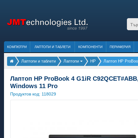
КОМПЮТРИ
ЛАПТОПИ И ТАБЛЕТИ
КОМПОНЕНТИ
ПЕРИФЕРИЯ
Лаптопи и таблети
Лаптопи
HP
Лаптоп HP ProBook
Лаптоп HP ProBook 4 G1iR C92QCET#ABB, In
Windows 11 Pro
Продуктов код:
118029