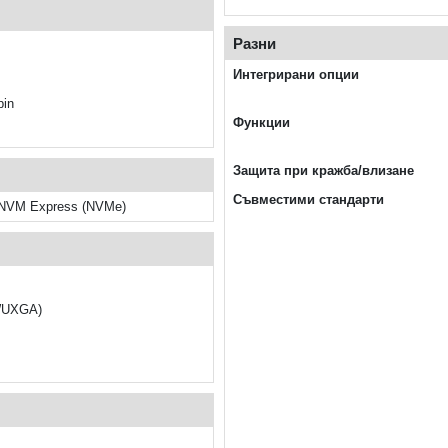
Разни
Интегрирани опции
pin
Функции
Защита при кражба/влизане
Съвместими стандарти
 NVM Express (NVMe)
(WUXGA)