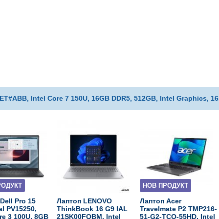
#ABB, Intel Core 7 150U, 16GB DDR5, 512GB, Intel Graphics, 16
РОДУКТ
НОВ ПРОДУКТ
Dell Pro 15
Лаптоп LENOVO
Лаптоп Acer
al PV15250,
ThinkBook 16 G9 IAL
Travelmate P2 TMP216-
ore 3 100U, 8GB
21SK00FQBM, Intel
51-G2-TCO-55HD, Intel