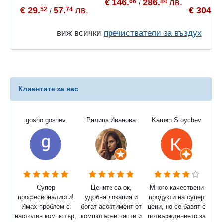
€ 146.
286.
лв.
66
84
/
€ 29.
57.
лв.
€ 304.
52
74
13
/
виж всички
пречистватели за въздух
Клиентите за нас
gosho goshev
Ралица Иванова
Kamen Stoychev
Супер
Цените са ок,
Много качествени
професионалисти!
удобна локация и
продукти на супер
Имах проблем с
богат асортимент от
цени, но се бавят с
настолен компютър,
компютърни части и
потвърждението за