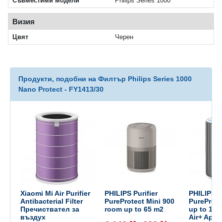
Съвместими модели
Philips Series 1000
Визия
Цвят
Черен
Продукти, подобни на Филтър Philips Series 1000
Nano Protect - FY1413/30
Xiaomi Mi Air Purifier
PHILIPS Purifier
PHILIPS Pu
Antibacterial Filter
PureProtect Mini 900
PureProte
Пречиствател за
room up to 65 m2
up to 135
въздух
Air+ App