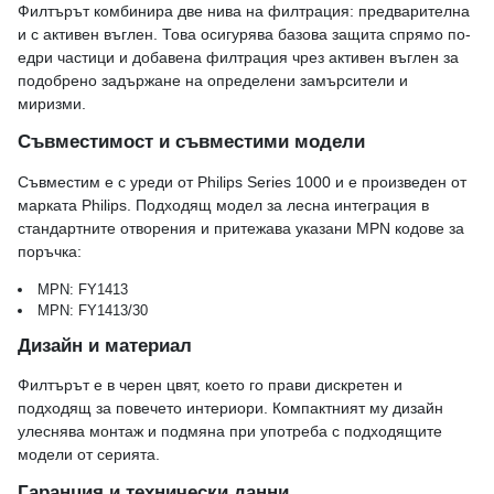
Филтърът комбинира две нива на филтрация: предварителна
и с активен въглен. Това осигурява базова защита спрямо по-
едри частици и добавена филтрация чрез активен въглен за
подобрено задържане на определени замърсители и
миризми.
Съвместимост и съвместими модели
Съвместим е с уреди от Philips Series 1000 и е произведен от
марката Philips. Подходящ модел за лесна интеграция в
стандартните отворения и притежава указани MPN кодове за
поръчка:
MPN: FY1413
MPN: FY1413/30
Дизайн и материал
Филтърът е в черен цвят, което го прави дискретен и
подходящ за повечето интериори. Компактният му дизайн
улеснява монтаж и подмяна при употреба с подходящите
модели от серията.
Гаранция и технически данни