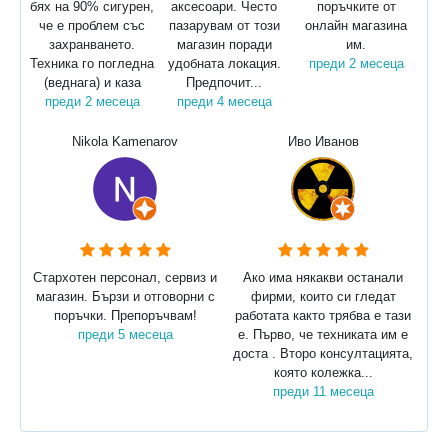
бях на 90% сигурен,
аксесоари. Често
поръчките от
че е проблем със
пазарувам от този
онлайн магазина
захранването.
магазин поради
им.
Техника го погледна
удобната локация.
преди 2 месеца
(веднага) и каза
Предпочит...
преди 2 месеца
преди 4 месеца
Nikola Kamenarov
Иво Иванов
Стархотен персонал, сервиз и
Ако има някакви останали
магазин. Бързи и отговорни с
фирми, които си гледат
поръчки. Препоръчвам!
работата както трябва е тази
преди 5 месеца
е. Първо, че техниката им е
доста . Второ консултацията,
която колежка...
преди 11 месеца