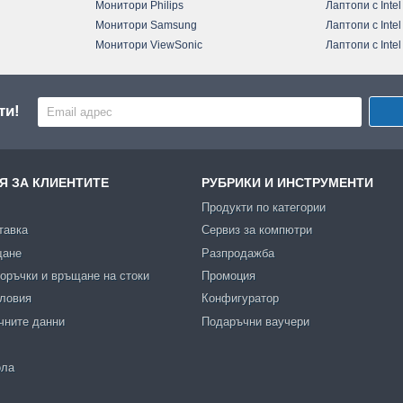
Монитори Philips
Лаптопи с Intel
Монитори Samsung
Лаптопи с Intel
Монитори ViewSonic
Лаптопи с Intel
ти!
 ЗА КЛИЕНТИТЕ
РУБРИКИ И ИНСТРУМЕНТИ
Продукти по категории
тавка
Сервиз за компютри
щане
Разпродажба
оръчки и връщане на стоки
Промоция
словия
Конфигуратор
чните данни
Подаръчни ваучери
ола