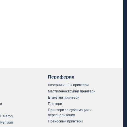
Периферия
Лазерни и LED принтери
Мастиленоструйни принтери
Етикетни принтери
vo
Плотери
Принтери за сублимация и
персонализация
 Celeron
Преносими принтери
 Pentium