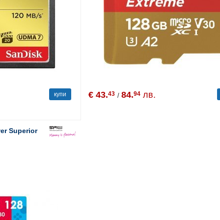
€ 43.
84.
лв.
43
94
купи
/
er Superior