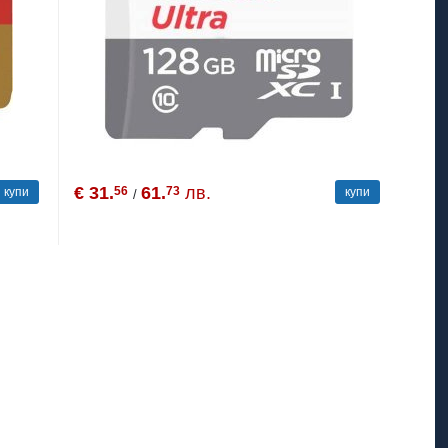
€ 31.
61.
лв.
56
73
купи
купи
/