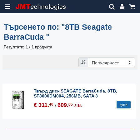
Търсенето по:
"8TB Seagate
BarraCuda "
Резултати: 1 / 1 продукта
Твърд диск SEAGATE BarraCuda, 8TB,
ST8000DM004, 256MB, SATA 3
€ 311.
609.
лв.
40
05
купи
/