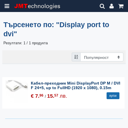
Търсенето по:
"Display port to
dvi"
Резултати: 1 / 1 продукта
Кабел-преходник Mini DisplayPort DP M / DVI
F 24+5, up to FullHD (1920 x 1080), 0.15m
€ 7.
15.
лв.
96
57
купи
/