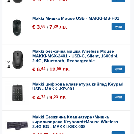
Makki Мишка Mouse USB - MAKKI-MS-H01
€ 3.
7.
лв.
68
20
купи
/
Makki безжична мишка Wireless Mouse
MAKKI-MSX-2401 - USB-C, Silent, 1600dpi,
2.4G, Bluetooth, Rechargeable
€ 6.
12.
лв.
64
99
купи
/
Makki цифрова клавиатура кийпад Keypad
USB - MAKKI-KP-001
€ 4.
9.
лв.
72
23
купи
/
Makki Безжична Клавиатура+Мишка
кирилизирана Keyboard+Mouse Wireless
2.4G BG - MAKKI-KBX-008