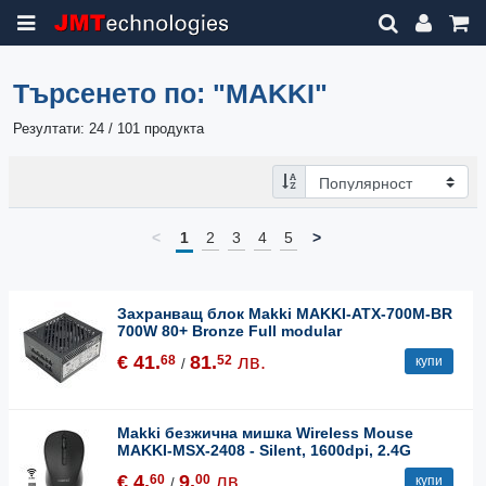
Търсенето по:
"MAKKI"
Резултати: 24 / 101 продукта
<
1
2
3
4
5
>
Захранващ блок Makki MAKKI-ATX-700M-BR
700W 80+ Bronze Full modular
€ 41.
81.
лв.
68
52
купи
/
Makki безжична мишка Wireless Mouse
MAKKI-MSX-2408 - Silent, 1600dpi, 2.4G
€ 4.
9.
лв.
60
00
купи
/