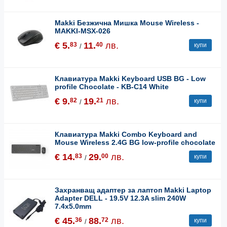
Makki Безжична Мишка Mouse Wireless -
MAKKI-MSX-026
€ 5.
11.
лв.
83
40
купи
/
Клавиатура Makki Keyboard USB BG - Low
profile Chocolate - KB-C14 White
€ 9.
19.
лв.
82
21
купи
/
Клавиатура Makki Combo Keyboard and
Mouse Wireless 2.4G BG low-profile chocolate
€ 14.
29.
лв.
83
00
купи
/
Захранващ адаптер за лаптоп Makki Laptop
Adapter DELL - 19.5V 12.3A slim 240W
7.4x5.0mm
€ 45.
88.
лв.
36
72
купи
/