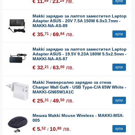
€ 11.
23.
лв.
89
25
купи
/
Makki зарядно за лаптоп заместител Laptop
Adapter ASUS - 20V 7.5A 150W 6.0x3.7mm -
MAKKI-NA-AS-89
€ 35.
69.
лв.
71
84
купи
/
Makki зарядно за лаптоп заместител Laptop
Adapter ASUS - 19.5V 9.23A 180W 5.5x2.5mm -
MAKKI-NA-AS-87
€ 32.
63.
лв.
21
00
купи
/
Makki Универсално зарядно за стена
Charger Wall GaN - USB Type-C/A 65W White -
MAKKI-GN65W1A1C
€ 25.
49.
лв.
31
50
купи
/
Мишка Makki Mouse Wireless - MAKKI-MSX-
005
€ 5.
10.
лв.
52
80
купи
/