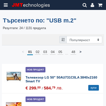
Търсенето по:
"USB m.2"
Резултати: 24 / 1131 продукта
<
01
02
03
04
05
48
>
…
НОВ ПРОДУКТ
Телевизор LG 50" 50AU731C0LA 3840x2160
Smart TV
€ 299.
584.
лв.
00
79
купи
/
НОВ ПРОДУКТ