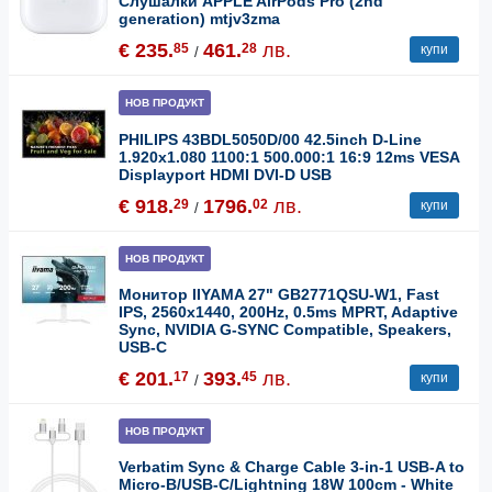
Слушалки APPLE AirPods Pro (2nd
generation) mtjv3zma
€ 235.
461.
лв.
85
28
купи
/
НОВ ПРОДУКТ
PHILIPS 43BDL5050D/00 42.5inch D-Line
1.920x1.080 1100:1 500.000:1 16:9 12ms VESA
Displayport HDMI DVI-D USB
€ 918.
1796.
лв.
29
02
купи
/
НОВ ПРОДУКТ
Монитор IIYAMA 27" GB2771QSU-W1, Fast
IPS, 2560x1440, 200Hz, 0.5ms MPRT, Adaptive
Sync, NVIDIA G-SYNC Compatible, Speakers,
USB-C
€ 201.
393.
лв.
17
45
купи
/
НОВ ПРОДУКТ
Verbatim Sync & Charge Cable 3-in-1 USB-A to
Micro-B/USB-C/Lightning 18W 100cm - White