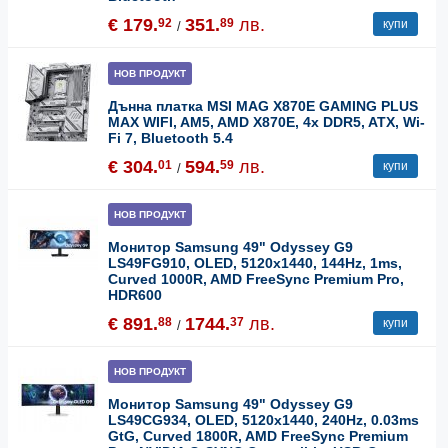
€ 179.
351.
лв.
92
89
купи
/
НОВ ПРОДУКТ
Дънна платка MSI MAG X870E GAMING PLUS
MAX WIFI, AM5, AMD X870E, 4x DDR5, ATX, Wi-
Fi 7, Bluetooth 5.4
€ 304.
594.
лв.
01
59
купи
/
НОВ ПРОДУКТ
Монитор Samsung 49" Odyssey G9
LS49FG910, OLED, 5120x1440, 144Hz, 1ms,
Curved 1000R, AMD FreeSync Premium Pro,
HDR600
€ 891.
1744.
лв.
88
37
купи
/
НОВ ПРОДУКТ
Монитор Samsung 49" Odyssey G9
LS49CG934, OLED, 5120x1440, 240Hz, 0.03ms
GtG, Curved 1800R, AMD FreeSync Premium