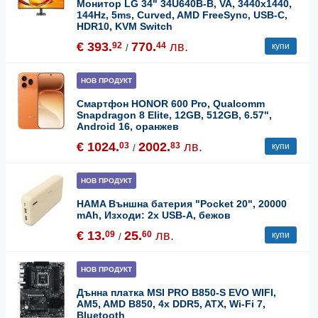
Монитор LG 34" 34U640B-B, VA, 3440x1440,
144Hz, 5ms, Curved, AMD FreeSync, USB-C,
HDR10, KVM Switch
€ 393.
770.
лв.
92
44
купи
/
НОВ ПРОДУКТ
Смартфон HONOR 600 Pro, Qualcomm
Snapdragon 8 Elite, 12GB, 512GB, 6.57",
Android 16, оранжев
€ 1024.
2002.
лв.
03
83
купи
/
НОВ ПРОДУКТ
HAMA Външна батерия "Pocket 20", 20000
mAh, Изходи: 2x USB-A, бежов
€ 13.
25.
лв.
09
60
купи
/
НОВ ПРОДУКТ
Дънна платка MSI PRO B850-S EVO WIFI,
AM5, AMD B850, 4x DDR5, ATX, Wi-Fi 7,
Bluetooth