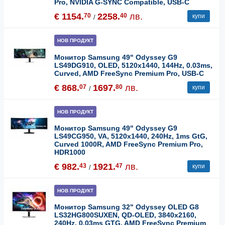
Pro, NVIDIA G-SYNC Compatible, USB-C
€ 1154.
2258.
лв.
70
40
купи
/
НОВ ПРОДУКТ
Монитор Samsung 49" Odyssey G9
LS49DG910, OLED, 5120x1440, 144Hz, 0.03ms,
Curved, AMD FreeSync Premium Pro, USB-C
€ 868.
1697.
лв.
07
80
купи
/
НОВ ПРОДУКТ
Монитор Samsung 49" Odyssey G9
LS49CG950, VA, 5120x1440, 240Hz, 1ms GtG,
Curved 1000R, AMD FreeSync Premium Pro,
HDR1000
€ 982.
1921.
лв.
43
47
купи
/
НОВ ПРОДУКТ
Монитор Samsung 32" Odyssey OLED G8
LS32HG800SUXEN, QD-OLED, 3840x2160,
240Hz, 0.03ms GTG, AMD FreeSync Premium