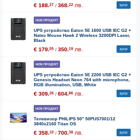
€ 188.
368.
лв.
27
22
купи
/
НОВ ПРОДУКТ
UPS устройство Eaton 5E 1600 USB IEC G2 +
Natec Mouse Hawk 2 Wireless 3200DPI Laser,
Black
€ 179.
350.
лв.
05
19
купи
/
НОВ ПРОДУКТ
UPS устройство Eaton 5E 2200 USB IEC G2 +
Genesis Headset Neon 764 with microphone,
RGB illumination, USB, White
€ 309.
604.
лв.
26
86
купи
/
НОВ ПРОДУКТ
Телевизор PHILIPS 50" 50PUS7001/12
3840x2160 Titan OS
€ 358.
700.
лв.
10
38
купи
/