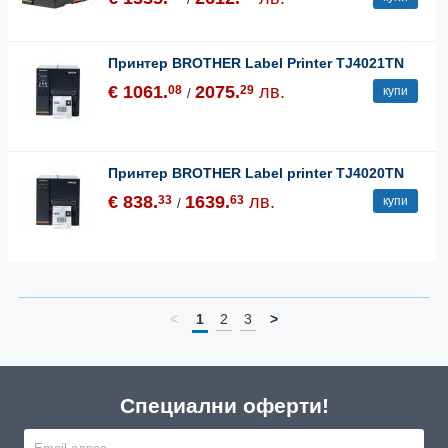
Принтер BROTHER Label Printer TJ4021TN
€ 1061.
2075.
лв.
08
29
купи
/
Принтер BROTHER Label printer TJ4020TN
€ 838.
1639.
лв.
33
63
купи
/
<
1
2
3
>
Специални оферти!