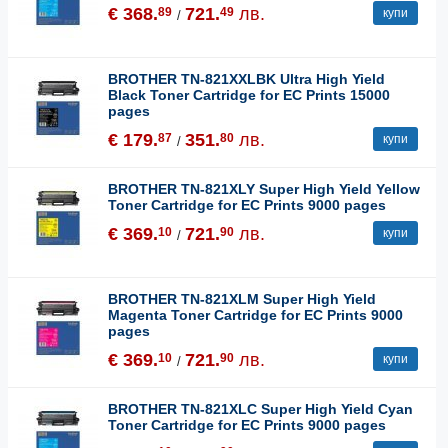
€ 368.
721.
лв.
89
49
купи
/
BROTHER TN-821XXLBK Ultra High Yield
Black Toner Cartridge for EC Prints 15000
pages
€ 179.
351.
лв.
87
80
купи
/
BROTHER TN-821XLY Super High Yield Yellow
Toner Cartridge for EC Prints 9000 pages
€ 369.
721.
лв.
10
90
купи
/
BROTHER TN-821XLM Super High Yield
Magenta Toner Cartridge for EC Prints 9000
pages
€ 369.
721.
лв.
10
90
купи
/
BROTHER TN-821XLC Super High Yield Cyan
Toner Cartridge for EC Prints 9000 pages