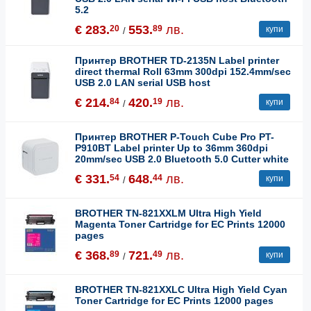
5.2
€ 283.
553.
лв.
20
89
купи
/
Принтер BROTHER TD-2135N Label printer
direct thermal Roll 63mm 300dpi 152.4mm/sec
USB 2.0 LAN serial USB host
€ 214.
420.
лв.
84
19
купи
/
Принтер BROTHER P-Touch Cube Pro PT-
P910BT Label printer Up to 36mm 360dpi
20mm/sec USB 2.0 Bluetooth 5.0 Cutter white
€ 331.
648.
лв.
54
44
купи
/
BROTHER TN-821XXLM Ultra High Yield
Magenta Toner Cartridge for EC Prints 12000
pages
€ 368.
721.
лв.
89
49
купи
/
BROTHER TN-821XXLC Ultra High Yield Cyan
Toner Cartridge for EC Prints 12000 pages