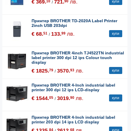
€ 369.
721.
лв.
10
90
купи
/
Принтер BROTHER TD-2020A Label Printer
2inch USB 203dpi
€ 68.
133.
лв.
51
99
купи
/
Принтер BROTHER 4inch TJ4522TN industrial
label printer 300 dpi 12 ips Colour touch
display
€ 1825.
3570.
лв.
79
93
купи
/
Принтер BROTHER 4-Inch industrial label
printer 300 dpi 12 ips LCD-display
€ 1544.
3019.
лв.
05
90
купи
/
Принтер BROTHER 4-Inch industrial label
printer 203 dpi 14 ips LCD display
€ 1335.
2612.
лв.
84
68
купи
/