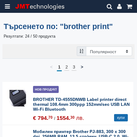
Търсенето по:
"brother print"
Резултати: 24 / 50 продукта
<
1
2
3
>
НОВ ПРОДУКТ
BROTHER TD-4555DNWB Label printer direct
thermal 108.4mm 300ppp 152mm/sec USB LAN
Wi-Fi Bluetooth
€ 794.
1554.
лв.
70
30
купи
/
Мобилен принтер Brother PJ-883, 300 x 300
dpi, 256MB RAM, 13.5 стр/мин, USB-C 2.0, Wi-