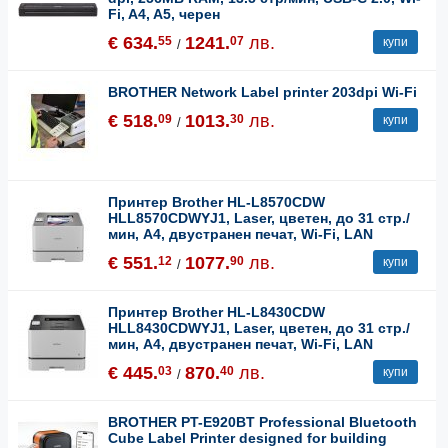
Fi, A4, A5, черен
€ 634.
1241.
лв.
55
07
купи
/
BROTHER Network Label printer 203dpi Wi-Fi
€ 518.
1013.
лв.
09
30
купи
/
Принтер Brother HL-L8570CDW
HLL8570CDWYJ1, Laser, цветен, до 31 стр./
мин, A4, двустранен печат, Wi-Fi, LAN
€ 551.
1077.
лв.
12
90
купи
/
Принтер Brother HL-L8430CDW
HLL8430CDWYJ1, Laser, цветен, до 31 стр./
мин, A4, двустранен печат, Wi-Fi, LAN
€ 445.
870.
лв.
03
40
купи
/
BROTHER PT-E920BT Professional Bluetooth
Cube Label Printer designed for building