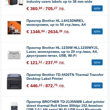
industry users labels up to 36 mm wide
€ 360.
705.
лв.
60
27
купи
/
Принтер Brother HL-L6415DNRE1,
монохромен, up to 50 стр./мин, A4
€ 1346.
2634.
лв.
94
39
купи
/
Принтер Brother HL-1230W HLL1230WYJ1,
Laser, монохромен, up to 20 стр./мин, A4,
двустранен печат, USB, Wi-Fi
€ 121.
237.
лв.
51
65
купи
/
Принтер Brother TD-4420TN Thermal Transfer
Desktop Label Printer
€ 446.
872.
лв.
23
75
купи
/
Принтер BROTHER TD-2135NWB Label printer
direct thermal Roll 63mm 300dpi 152.4mm/sec
USB 2.0 LAN serial Wi-Fi USB host Bluetooth