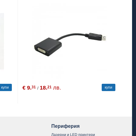
€ 9.
18.
лв.
31
21
купи
купи
/
Периферия
Лазерни и LED принтери