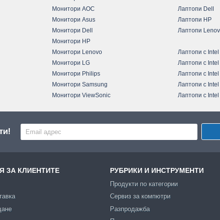
Монитори AOC
Лаптопи Dell
Монитори Asus
Лаптопи HP
Монитори Dell
Лаптопи Leno
Монитори HP
Монитори Lenovo
Лаптопи с Intel
Монитори LG
Лаптопи с Intel
Монитори Philips
Лаптопи с Intel
Монитори Samsung
Лаптопи с Intel
Монитори ViewSonic
Лаптопи с Intel
ти!
 ЗА КЛИЕНТИТЕ
РУБРИКИ И ИНСТРУМЕНТИ
Продукти по категории
тавка
Сервиз за компютри
щане
Разпродажба