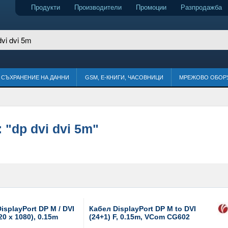
Продукти
Производители
Промоции
Разпродажба
СЪХРАНЕНИЕ НА ДАННИ
GSM, Е-КНИГИ, ЧАСОВНИЦИ
МРЕЖОВО ОБОР
:
"dp dvi dvi 5m"
isplayPort DP M / DVI
Кабел DisplayPort DP M to DVI
20 x 1080), 0.15m
(24+1) F, 0.15m, VCom CG602