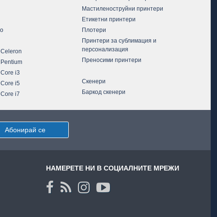
Мастиленоструйни принтери
Етикетни принтери
vo
Плотери
Принтери за сублимация и
персонализация
 Celeron
Преносими принтери
 Pentium
 Core i3
Скенери
 Core i5
Баркод скенери
 Core i7
Абонирай се
НАМЕРЕТЕ НИ В СОЦИАЛНИТЕ МРЕЖИ