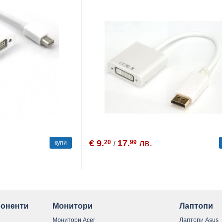
€ 9.
17.
лв.
20
99
купи
/
оненти
Монитори
Лаптопи
Монитори Acer
Лаптопи Asus