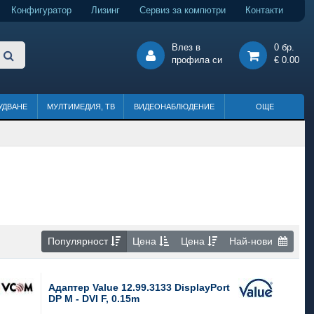
Конфигуратор
Лизинг
Сервиз за компютри
Контакти
Влез в
0 бр.
профила си
€ 0.00
УДВАНЕ
МУЛТИМЕДИЯ, ТВ
ВИДЕОНАБЛЮДЕНИЕ
ОЩЕ
Популярност
Цена
Цена
Най-нови
Адаптер Value 12.99.3133 DisplayPort
DP M - DVI F, 0.15m