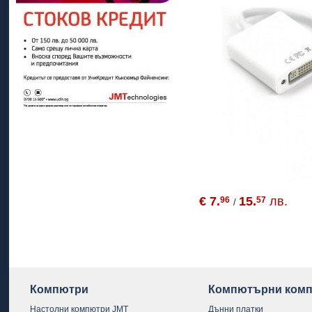
€ 7.
15.
лв.
96
57
/
Компютри
Компютърни комп
Настолни компютри JMT
Дънни платки