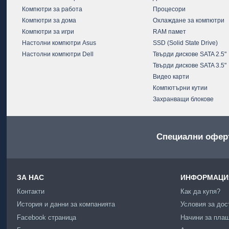
Компютри за работа
Процесори
Компютри за дома
Охлаждане за компютри
Компютри за игри
RAM памет
Настолни компютри Asus
SSD (Solid State Drive)
Настолни компютри Dell
Твърди дискове SATA 2.5"
Твърди дискове SATA 3.5"
Видео карти
Компютърни кутии
Захранващи блокове
Специални офер
ЗА НАС
ИНФОРМАЦИЯ
Контакти
Как да купя?
История и данни за компанията
Условия за дос
Facebook страница
Начини за пла