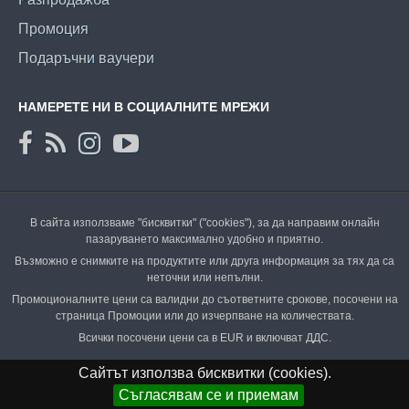
Промоция
Подаръчни ваучери
НАМЕРЕТЕ НИ В СОЦИАЛНИТЕ МРЕЖИ
В сайта използваме "бисквитки" ("cookies"), за да направим онлайн
пазаруването максимално удобно и приятно.
Възможно е снимките на продуктите или друга информация за тях да са
неточни или непълни.
Промоционалните цени са валидни до съответните срокове, посочени на
страница Промоции или до изчерпване на количествата.
Всички посочени цени са в EUR и включват ДДС.
Сайтът използва бисквитки (cookies).
Съгласявам се и приемам
Copyright © 2002-2026 Jmt.bg. Jmt.bg е онлайн магазин