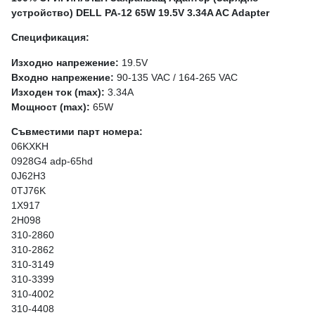
устройство) DELL PA-12 65W 19.5V 3.34A AC Adapter
Спецификация:
Изходно напрежение:
19.5V
Входно напрежение:
90-135 VAC / 164-265 VAC
Изходен ток (max):
3.34A
Мощност (max):
65W
Съвместими парт номера:
06KXKH
0928G4 adp-65hd
0J62H3
0TJ76K
1X917
2H098
310-2860
310-2862
310-3149
310-3399
310-4002
310-4408