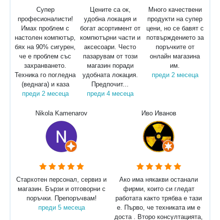
Супер
Цените са ок,
Много качествени
професионалисти!
удобна локация и
продукти на супер
Имах проблем с
богат асортимент от
цени, но се бавят с
настолен компютър,
компютърни части и
потвърждението за
бях на 90% сигурен,
аксесоари. Често
поръчките от
че е проблем със
пазарувам от този
онлайн магазина
захранването.
магазин поради
им.
Техника го погледна
удобната локация.
преди 2 месеца
(веднага) и каза
Предпочит...
преди 2 месеца
преди 4 месеца
Nikola Kamenarov
Иво Иванов
Стархотен персонал, сервиз и
Ако има някакви останали
магазин. Бързи и отговорни с
фирми, които си гледат
поръчки. Препоръчвам!
работата както трябва е тази
преди 5 месеца
е. Първо, че техниката им е
доста . Второ консултацията,