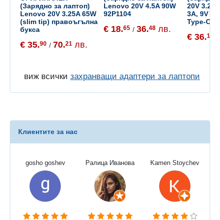
(Зарядно за лаптоп)
Lenovo 20V 4.5A 90W
20V 3.25A
Lenovo 20V 3.25A 65W
92P1104
3A, 9V 2A
(slim tip) правоъгълна
Type-C
€ 18.
36.
лв.
65
48
букса
/
€ 36.
16
/
€ 35.
70.
лв.
90
21
/
виж всички
захранващи адаптери за лаптопи
Клиентите за нас
gosho goshev
Ралица Иванова
Kamen Stoychev