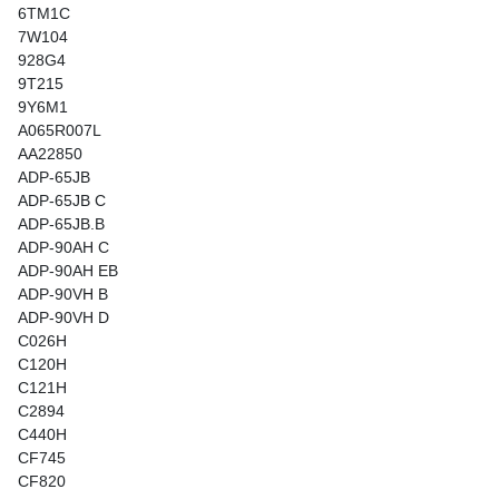
6TM1C
7W104
928G4
9T215
9Y6M1
A065R007L
AA22850
ADP-65JB
ADP-65JB C
ADP-65JB.B
ADP-90AH C
ADP-90AH EB
ADP-90VH B
ADP-90VH D
C026H
C120H
C121H
C2894
C440H
CF745
CF820