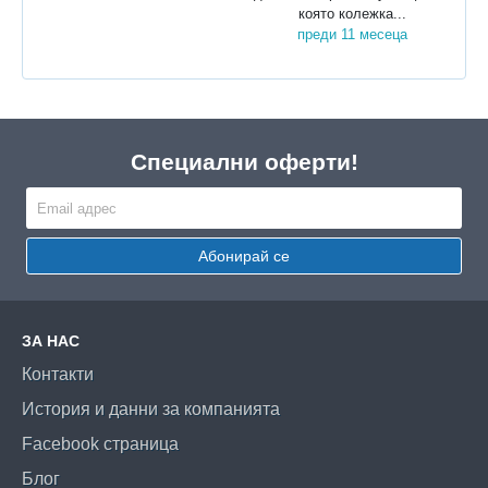
която колежка...
преди 11 месеца
Специални оферти!
Абонирай се
ЗА НАС
Контакти
История и данни за компанията
Facebook страница
Блог