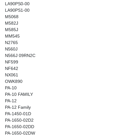
LA90PS0-00
LA90PS1-00
M5068
M582J
M585J
MM545
N2765
N560J
N566J 09RN2C
NF599
NF642
NX061
OWK890
PA-10
PA-10 FAMILY
PA-12
PA-12 Family
PA-1450-01D
PA-1650-02D2
PA-1650-02DD
PA-1650-02DW