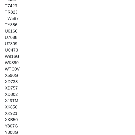
T7423
TR82J
TW587
TY886
U6166
U7088
U7809
UC473
W916G
WK890
WTC0V
X590G
XD733
XD757
XD802
XJ6TM
XK850
XK921
XKB50
Y807G
Y808G