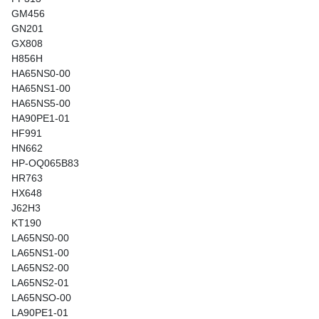
GM456
GN201
GX808
H856H
HA65NS0-00
HA65NS1-00
HA65NS5-00
HA90PE1-01
HF991
HN662
HP-OQ065B83
HR763
HX648
J62H3
KT190
LA65NS0-00
LA65NS1-00
LA65NS2-00
LA65NS2-01
LA65NSO-00
LA90PE1-01