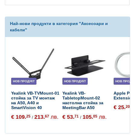
Най-нови продукти в категория "
Аксесоари и
кабели
"
НОВ ПРОДУКТ
НОВ ПРОДУКТ
НОВ ПРОДУ
Yealink VB-TVMount-01
Yealink VB-
Apple Pow
стойка за TV монтаж
TabletopMount-02
Extension
на A50, A40 и
настолна стойка за
€ 25.
20
SmartVision 40
MeetingBar A50
/
€ 109.
213.
лв.
€ 53.
105.
лв.
25
67
71
05
/
/