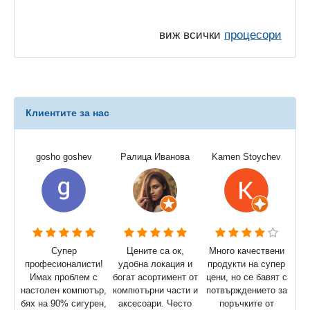
виж всички
процесори
Клиентите за нас
gosho goshev
Ралица Иванова
Kamen Stoychev
Супер
Цените са ок,
Много качествени
професионалисти!
удобна локация и
продукти на супер
Имах проблем с
богат асортимент от
цени, но се бавят с
настолен компютър,
компютърни части и
потвърждението за
бях на 90% сигурен,
аксесоари. Често
поръчките от