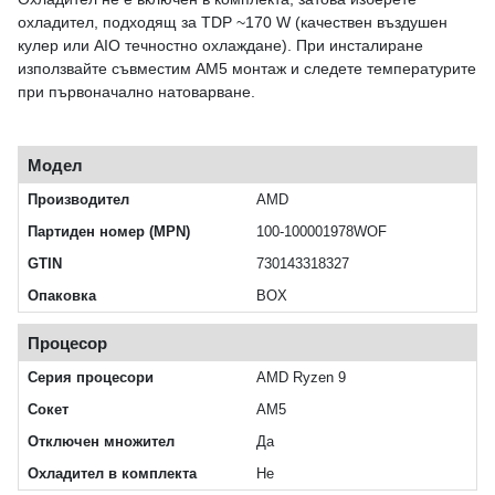
охладител, подходящ за TDP ~170 W (качествен въздушен
кулер или AIO течностно охлаждане). При инсталиране
използвайте съвместим AM5 монтаж и следете температурите
при първоначално натоварване.
Модел
Производител
AMD
Партиден номер (MPN)
100-100001978WOF
GTIN
730143318327
Опаковка
BOX
Процесор
Серия процесори
AMD Ryzen 9
Сокет
AM5
Отключен множител
Да
Охладител в комплекта
Не