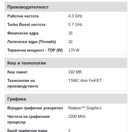
Производителност
Работна честота
4.3 GHz
Turbo Boost честота
5.7 GHz
Физически ядра
16
Логически ядра (Threads)
32
Термична мощност - TDP (W)
170 W
Кеш и технология
Кеш памет
192 MB
Технология на
TSMC 4nm FinFET
производството
Графика
Вграден графичен ускорител
Radeon™ Graphics
Честота на графичния
2200 MHz
процесор
Брой графични ядра
2