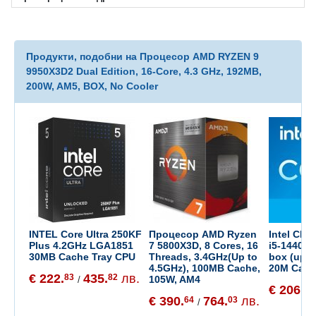
Продукти, подобни на Процесор AMD RYZEN 9
9950X3D2 Dual Edition, 16-Core, 4.3 GHz, 192MB,
200W, AM5, BOX, No Cooler
INTEL Core Ultra 250KF
Процесор AMD Ryzen
Intel CPU
Plus 4.2GHz LGA1851
7 5800X3D, 8 Cores, 16
i5-14400F
30MB Cache Tray CPU
Threads, 3.4GHz(Up to
box (up t
4.5GHz), 100MB Cache,
20M Cach
€ 222.
435.
лв.
83
82
105W, AM4
/
€ 206.
40
€ 390.
764.
лв.
64
03
/