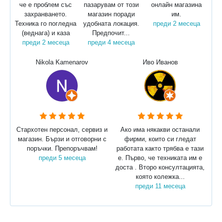
че е проблем със
пазарувам от този
онлайн магазина
захранването.
магазин поради
им.
Техника го погледна
удобната локация.
преди 2 месеца
(веднага) и каза
Предпочит...
преди 2 месеца
преди 4 месеца
Nikola Kamenarov
Иво Иванов
Стархотен персонал, сервиз и
Ако има някакви останали
магазин. Бързи и отговорни с
фирми, които си гледат
поръчки. Препоръчвам!
работата както трябва е тази
преди 5 месеца
е. Първо, че техниката им е
доста . Второ консултацията,
която колежка...
преди 11 месеца