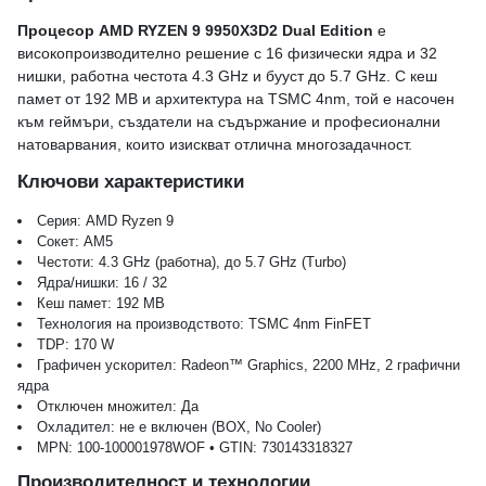
Процесор AMD RYZEN 9 9950X3D2 Dual Edition
е
високопроизводително решение с 16 физически ядра и 32
нишки, работна честота 4.3 GHz и бууст до 5.7 GHz. С кеш
памет от 192 MB и архитектура на TSMC 4nm, той е насочен
към геймъри, създатели на съдържание и професионални
натоварвания, които изискват отлична многозадачност.
Ключови характеристики
Серия: AMD Ryzen 9
Сокет: AM5
Честоти: 4.3 GHz (работна), до 5.7 GHz (Turbo)
Ядра/нишки: 16 / 32
Кеш памет: 192 MB
Технология на производството: TSMC 4nm FinFET
TDP: 170 W
Графичен ускорител: Radeon™ Graphics, 2200 MHz, 2 графични
ядра
Отключен множител: Да
Охладител: не е включен (BOX, No Cooler)
MPN: 100-100001978WOF • GTIN: 730143318327
Производителност и технологии