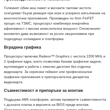
Големият обем кеш памет и високите тактови честоти
осигуряват бърза реакция при игри и ускорено изпълнение на
многопоточни приложения. Произведен по 4nm FinFET
процес на TSMC, процесорът комбинира енергийна
ефективност с висока изчислителна мощност. Отключеният
множител дава възможност за ръчно овърклокване при
подходящо охлаждане и платформа.
Вградена графика
Процесорът включва Radeon™ Graphics с честота 2200 MHz и
2 графични ядра, което позволява базови графични задачи,
мултимедия и работа с няколко дисплея без отделна
видеокарта. За сериозни гейминг или професионални
графични приложения е препоръчителна дискретна
видеокарта.
Съвместимост и препоръки за монтаж
Поддържа AM5 платформи, затова проверете съвместимостта
с дънната платка и версията на BIOS преди монтаж.
Охладител не е включен в комплектa, затова изберете