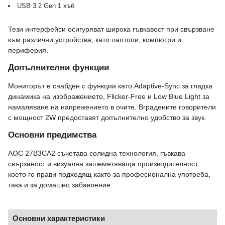
USB 3.2 Gen 1 хъб
Тези интерфейси осигуряват широка гъвкавост при свързване
към различни устройства, като лаптопи, компютри и
периферия.
Допълнителни функции
Мониторът е снабден с функции като Adaptive-Sync за гладка
динамика на изображението, Flicker-Free и Low Blue Light за
намаляване на напрежението в очите. Вградените говорители
с мощност 2W предоставят допълнително удобство за звук.
Основни предимства
AOC 27B3CA2 съчетава солидна технология, гъвкава
свързаност и визуална зашеметяваща производителност,
което го прави подходящ както за професионална употреба,
така и за домашно забавление.
Основни характеристики