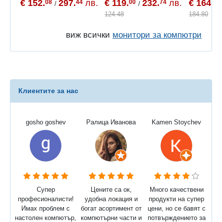
€ 152.
297.
лв.
€ 119.
232.
лв.
€ 164.
08
44
00
74
80
/
/
124.48
184.80
виж всички
монитори за компютри
Клиентите за нас
gosho goshev
Ралица Иванова
Kamen Stoychev
Супер
Цените са ок,
Много качествени
професионалисти!
удобна локация и
продукти на супер
Имах проблем с
богат асортимент от
цени, но се бавят с
настолен компютър,
компютърни части и
потвърждението за