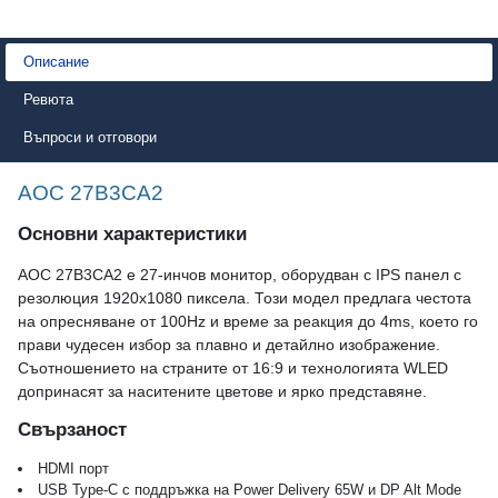
Описание
Ревюта
Въпроси и отговори
AOC 27B3CA2
Основни характеристики
AOC 27B3CA2 е 27-инчов монитор, оборудван с IPS панел с
резолюция 1920x1080 пиксела. Този модел предлага честота
на опресняване от 100Hz и време за реакция до 4ms, което го
прави чудесен избор за плавно и детайлно изображение.
Съотношението на страните от 16:9 и технологията WLED
допринасят за наситените цветове и ярко представяне.
Свързаност
HDMI порт
USB Type-C с поддръжка на Power Delivery 65W и DP Alt Mode