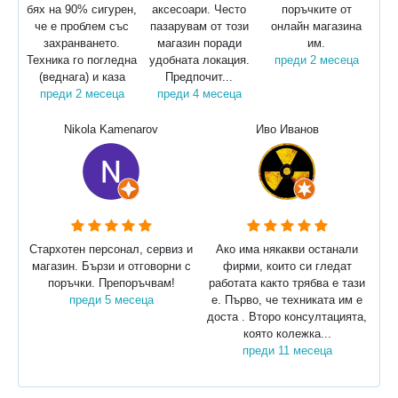
бях на 90% сигурен,
аксесоари. Често
поръчките от
че е проблем със
пазарувам от този
онлайн магазина
захранването.
магазин поради
им.
Техника го погледна
удобната локация.
преди 2 месеца
(веднага) и каза
Предпочит...
преди 2 месеца
преди 4 месеца
Nikola Kamenarov
Иво Иванов
Стархотен персонал, сервиз и
Ако има някакви останали
магазин. Бързи и отговорни с
фирми, които си гледат
поръчки. Препоръчвам!
работата както трябва е тази
преди 5 месеца
е. Първо, че техниката им е
доста . Второ консултацията,
която колежка...
преди 11 месеца