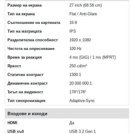
Размер на екрана
27 inch (68.58 cm)
Тип на екрана
Flat / Anti-Glare
Съотношение на картината
16:9
Тип на матрицата
IPS
Разделителна способност
1920 x 1080
Честота на опресняване
100 Hz
Време за реакция
4 ms (GtG) / 1 ms (MPRT)
Яркост
250 cd/m²
Статичен контраст
1300:1
Динамичен контраст
20 000 000:1
Ъгъл на видимост
178°/178°
Тип синхронизация
Adaptive-Sync
Входове и изходи
HDMI
Да
USB хъб
USB 3.2 Gen 1