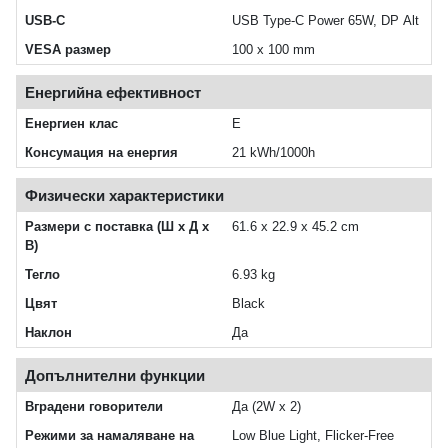
USB-C
USB Type-C Power 65W, DP Alt
VESA размер
100 x 100 mm
Енергийна ефективност
Енергиен клас
Е
Консумация на енергия
21 kWh/1000h
Физически характеристики
Размери с поставка (Ш x Д x
61.6 x 22.9 x 45.2 cm
В)
Тегло
6.93 kg
Цвят
Black
Наклон
Да
Допълнителни функции
Вградени говорители
Да (2W x 2)
Режими за намаляване на
Low Blue Light, Flicker-Free