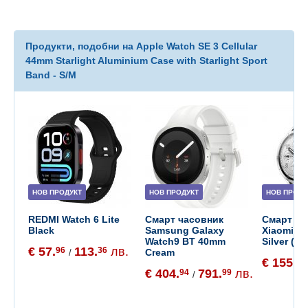
Продукти, подобни на Apple Watch SE 3 Cellular
44mm Starlight Aluminium Case with Starlight Sport
Band - S/M
НОВ ПРОДУКТ
НОВ ПРОДУКТ
НОВ ПРОДУ
REDMI Watch 6 Lite
Смарт часовник
Смарт ча
Black
Samsung Galaxy
Xiaomi W
Watch9 BT 40mm
Silver (B
€ 57.
113.
лв.
96
36
Cream
/
€ 155.
65
€ 404.
791.
лв.
94
99
/