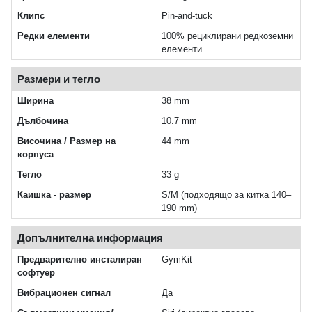
Клипс
Pin‑and‑tuck
Редки елементи
100% рециклирани редкоземни
елементи
Размери и тегло
Ширина
38 mm
Дълбочина
10.7 mm
Височина / Размер на
44 mm
корпуса
Тегло
33 g
Каишка - размер
S/M (подходящо за китка 140–
190 mm)
Допълнителна информация
Предварително инсталиран
GymKit
софтуер
Вибрационен сигнал
Да