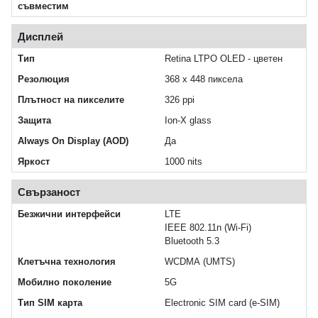
съвместим
Дисплей
Тип
Retina LTPO OLED - цветен
Резолюция
368 x 448 пиксела
Плътност на пикселите
326 ppi
Защита
Ion‑X glass
Always On Display (AOD)
Да
Яркост
1000 nits
Свързаност
Безжични интерфейси
LTE
IEEE 802.11n (Wi‑Fi)
Bluetooth 5.3
Клетъчна технология
WCDMA (UMTS)
Мобилно поколение
5G
Тип SIM карта
Electronic SIM card (e‑SIM)