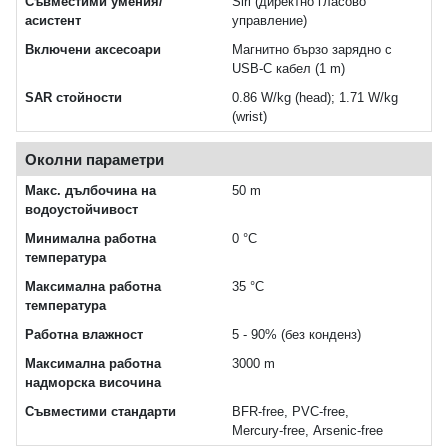
Съвместими умения/
Siri (директно гласово
асистент
управление)
Включени аксесоари
Магнитно бързо зарядно с
USB‑C кабел (1 m)
SAR стойности
0.86 W/kg (head); 1.71 W/kg
(wrist)
Околни параметри
Макс. дълбочина на
50 m
водоустойчивост
Минимална работна
0 °C
температура
Максимална работна
35 °C
температура
Работна влажност
5 - 90% (без конденз)
Максимална работна
3000 m
надморска височина
Съвместими стандарти
BFR‑free, PVC‑free,
Mercury‑free, Arsenic‑free