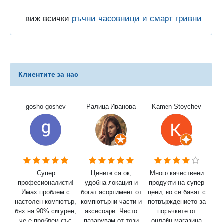
виж всички
ръчни часовници и смарт гривни
Клиентите за нас
gosho goshev
Ралица Иванова
Kamen Stoychev
Супер
Цените са ок,
Много качествени
професионалисти!
удобна локация и
продукти на супер
Имах проблем с
богат асортимент от
цени, но се бавят с
настолен компютър,
компютърни части и
потвърждението за
бях на 90% сигурен,
аксесоари. Често
поръчките от
че е проблем със
пазарувам от този
онлайн магазина