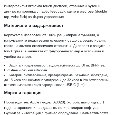
Интерфейсът включва touch дисплей, страничен бутон и
дигитална коронка с haptic feedback, както и жестове (double
tap, wrist flick) за бързо управление.
Материали и издържливост
Корпусът е изработен от 100% рециклиран алуминий, а
използваните редки земни елементи също са рециклирани,
което намалява екологичния отпечатък. Дисплеят е защитен с
Ion‑X glass, а каишката от флуороеластомер е устойчива и
удобна за спорт.
Защита и издръжливост: водоустойчивост до 50 m, BFR‑free,
PVC‑free и без живак/арсен.
Батерия: литиево‑йонна, презареждаема, безжично зареждане,
до 18 часа при нормална употреба и до 32 часа в low power режим;
включен магнитен бърз заряден кабел USB‑C (1 m).
Марка и гаранция
Производител: Apple (модел A3328). Устройството идва с 1
година гаранция и предварително инсталиран софтуер
GymKit за интеграция с фитнес оборудване. Съвместимостта