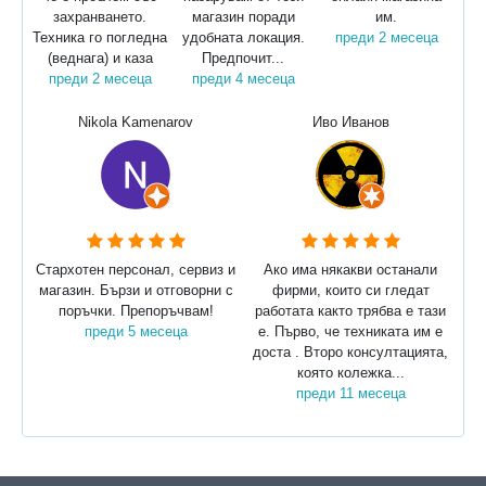
захранването.
магазин поради
им.
Техника го погледна
удобната локация.
преди 2 месеца
(веднага) и каза
Предпочит...
преди 2 месеца
преди 4 месеца
Nikola Kamenarov
Иво Иванов
Стархотен персонал, сервиз и
Ако има някакви останали
магазин. Бързи и отговорни с
фирми, които си гледат
поръчки. Препоръчвам!
работата както трябва е тази
преди 5 месеца
е. Първо, че техниката им е
доста . Второ консултацията,
която колежка...
преди 11 месеца