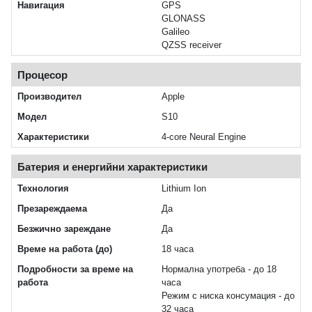
Навигация
GPS
GLONASS
Galileo
QZSS receiver
Процесор
Производител
Apple
Модел
S10
Характеристики
4‑core Neural Engine
Батерия и енергийни характеристики
Технология
Lithium Ion
Презареждаема
Да
Безжично зареждане
Да
Време на работа (до)
18 часа
Подробности за време на
Нормална употреба - до 18
работа
часа
Режим с ниска консумация - до
32 часа