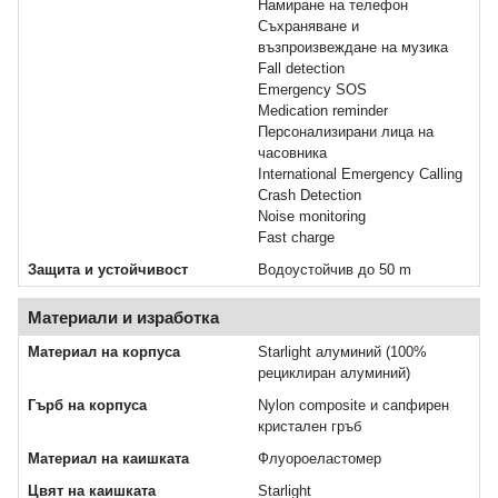
Намиране на телефон
Съхраняване и
възпроизвеждане на музика
Fall detection
Emergency SOS
Medication reminder
Персонализирани лица на
часовника
International Emergency Calling
Crash Detection
Noise monitoring
Fast charge
Защита и устойчивост
Водоустойчив до 50 m
Материали и изработка
Материал на корпуса
Starlight алуминий (100%
рециклиран алуминий)
Гърб на корпуса
Nylon composite и сапфирен
кристален гръб
Материал на каишката
Флуороеластомер
Цвят на каишката
Starlight