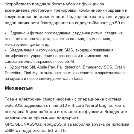
Устройството предлага богат набор от функции за
всекидневна употреба и тренировки, комбинирайки здравни и
комуникационни възможности. Подходящ е за плуване и други
водни активности благодарение на водоустойчивост до 50 m.
Здравно и фитнес проследяване: сърдечен ритъм, стадии на
съня, дихателна честота, качество на съня, шумово ниво,
менструален цикъл и др.
Уведомления и комуникация: SMS, входящи повиквания,
нотификации, управление на разговори и възможност за
самостоятелна свързаност чрез eSIM.
Удобства: Siri, Apple Pay, Fall detection, Emergency SOS, Crash
Detection, Find My, възможност за съхранение и възпроизвеждане
на музика и персонализируеми watch faces.
Механизъм
Това е електронен смарт часовник с операционна система
watchOS, задвижван от чип S10 и 4‑core Neural Engine, което
осигурява бърза работа и интелигентни функции. Вградените
навигационни приемници поддържат
GPS/GLONASS/Galileo/QZSS, а за мобилна връзка се използва
eSIM с поддръжка на 5G и LTE.