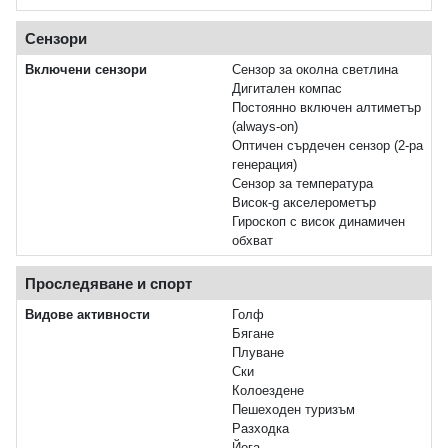
Сензори
Включени сензори
Сензор за околна светлина
Дигитален компас
Постоянно включен алтиметър
(always‑on)
Оптичен сърдечен сензор (2‑ра
генерация)
Сензор за температура
Висок‑g акселерометър
Гироскоп с висок динамичен
обхват
Проследяване и спорт
Видове активности
Голф
Бягане
Плуване
Ски
Колоездене
Пешеходен туризъм
Разходка
Йога