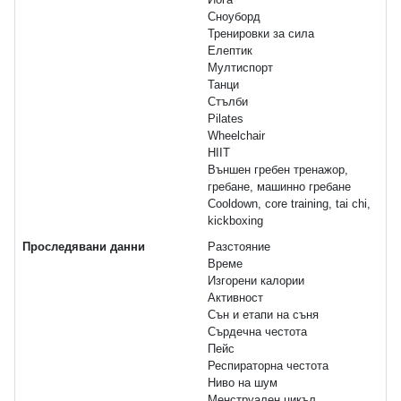
Сноуборд
Тренировки за сила
Елептик
Мултиспорт
Танци
Стълби
Pilates
Wheelchair
HIIT
Външен гребен тренажор,
гребане, машинно гребане
Cooldown, core training, tai chi,
kickboxing
Проследявани данни
Разстояние
Време
Изгорени калории
Активност
Сън и етапи на съня
Сърдечна честота
Пейс
Респираторна честота
Ниво на шум
Менструален цикъл