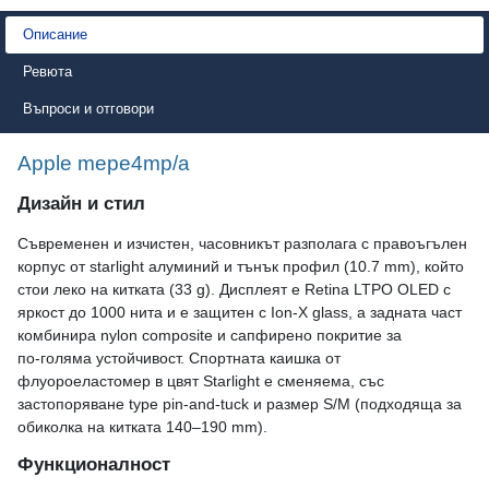
Описание
Ревюта
Въпроси и отговори
Apple mepe4mp/a
Дизайн и стил
Съвременен и изчистен, часовникът разполага с правоъгълен
корпус от starlight алуминий и тънък профил (10.7 mm), който
стои леко на китката (33 g). Дисплеят е Retina LTPO OLED с
яркост до 1000 нита и е защитен с Ion‑X glass, а задната част
комбинира nylon composite и сапфирено покритие за
по‑голяма устойчивост. Спортната каишка от
флуороеластомер в цвят Starlight е сменяема, със
застопоряване type pin‑and‑tuck и размер S/M (подходяща за
обиколка на китката 140–190 mm).
Функционалност