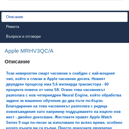
Описание
Ревюта
Въпроси и отговори
Apple MRHV3QC/A
Описание
Този невероятен смарт часовник е снабден с най-мощния
чип, който е слаган в Apple часовник досега. Новият
двуядрен процесор има 5,6 милиарда транзистора - 60
процента повече от чипа S8. Освен това часовникът
разполага с нов четириядрен Neural Engine, който обработва
задачи за машинно обучение до два пъти по-бързо.
Благодарение на това часовникът разполага с редица
нововъведения като например поддържането на изцяло нов
жест - двойно докосване. Жестовете правят Apple Watch
Series 9 още по-лесен за използване по всяко време, особено
когато ръцете ви са пълни. Просто докоснете двукратно