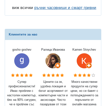
виж всички
ръчни часовници и смарт гривни
Клиентите за нас
gosho goshev
Ралица Иванова
Kamen Stoychev
Супер
Цените са ок,
Много качествени
професионалисти!
удобна локация и
продукти на супер
Имах проблем с
богат асортимент от
цени, но се бавят с
настолен компютър,
компютърни части и
потвърждението за
бях на 90% сигурен,
аксесоари. Често
поръчките от
че е проблем със
пазарувам от този
онлайн магазина