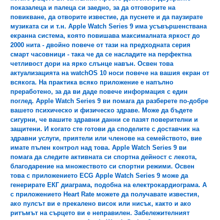
показалеца и палеца си заедно, за да отговорите на
повикване, да отворите известие, да пуснете и да паузирате
музиката си и т.н. Apple Watch Series 9 има усъвършенствана
екранна система, която повишава максималната яркост до
2000 нита - двойно повече от тази на предходната серия
смарт часовници - така че да се насладите на перфектна
четливост дори на ярко слънце навън. Освен това
актуализацията на watchOS 10 носи повече на вашия екран от
всякога. На практика всяко приложение е напълно
преработено, за да ви даде повече информация с един
поглед. Apple Watch Series 9 ви помага да разберете по-добре
вашето психическо и физическо здраве. Може да бъдете
сигурни, че вашите здравни данни се пазят поверителни и
защитени. И когато сте готови да споделите с доставчик на
здравни услуги, приятели или членове на семейството, вие
имате пълен контрол над това. Apple Watch Series 9 ви
помага да следите активната си спортна дейност с лекота,
благодарение на множеството си спортни режими. Освен
това с приложението ECG Apple Watch Series 9 може да
генерирате ЕКГ диаграма, подобна на електрокардиограма. А
с приложението Heart Rate можете да получавате известия,
ако пулсът ви е прекалено висок или нисък, както и ако
ритъмът на сърцето ви е неправилен. Забележителният