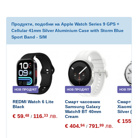
Продукти, подобни на Apple Watch Series 9 GPS +
Cellular 41mm Silver Aluminium Case with Storm Blue
Sport Band - S/M
НОВ ПРОДУКТ
НОВ ПРОДУКТ
НОВ ПРОДУ
REDMI Watch 6 Lite
Смарт часовник
Смарт ча
Black
Samsung Galaxy
Xiaomi W
Watch9 BT 40mm
Silver (B
€ 59.
116.
лв.
48
33
Cream
/
€ 155.
65
€ 404.
791.
лв.
94
99
/