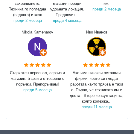
захранването.
магазин поради
им.
Техника го погледна
удобната локация.
преди 2 месеца
(веднага) и каза
Предпочит...
преди 2 месеца
преди 4 месеца
Nikola Kamenarov
Иво Иванов
Стархотен персонал, сервиз и
Ако има някакви останали
магазин. Бързи и отговорни с
фирми, които си гледат
поръчки. Препоръчвам!
работата както трябва е тази
преди 5 месеца
е. Първо, че техниката им е
доста . Второ консултацията,
която колежка...
преди 11 месеца