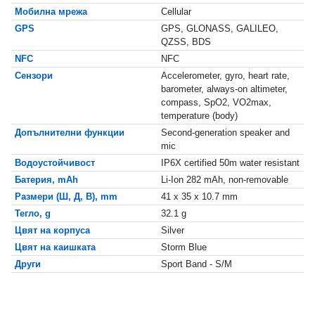
Мобилна мрежа
Cellular
GPS
GPS, GLONASS, GALILEO,
QZSS, BDS
NFC
NFC
Сензори
Accelerometer, gyro, heart rate,
barometer, always-on altimeter,
compass, SpO2, VO2max,
temperature (body)
Допълнителни функции
Second-generation speaker and
mic
Водоустойчивост
IP6X certified 50m water resistant
Батерия, mAh
Li-Ion 282 mAh, non-removable
Размери (Ш, Д, В), mm
41 x 35 x 10.7 mm
Тегло, g
32.1 g
Цвят на корпуса
Silver
Цвят на каишката
Storm Blue
Други
Sport Band - S/M