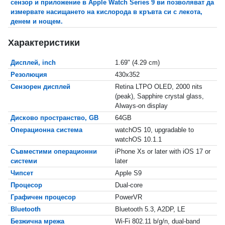
сензор и приложение в Apple Watch Series 9 ви позволяват да
измервате насищането на кислорода в кръвта си с лекота,
денем и нощем.
Характеристики
Дисплей, inch
1.69" (4.29 cm)
Резолюция
430x352
Сензорен дисплей
Retina LTPO OLED, 2000 nits
(peak), Sapphire crystal glass,
Always-on display
Дисково пространство, GB
64GB
Операционна система
watchOS 10, upgradable to
watchOS 10.1.1
Съвместими операционни
iPhone Xs or later with iOS 17 or
системи
later
Чипсет
Apple S9
Процесор
Dual-core
Графичен процесор
PowerVR
Bluetooth
Bluetooth 5.3, A2DP, LE
Безжична мрежа
Wi-Fi 802.11 b/g/n, dual-band