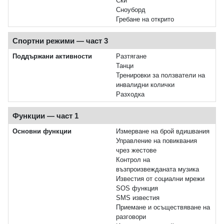
Ски
Сноуборд
Гребане на открито
Спортни режими — част 3
Поддържани активности
Разтягане
Танци
Тренировки за ползватели на
инвалидни колички
Разходка
Функции — част 1
Основни функции
Измерване на брой вдишвания
Управление на повиквания
чрез жестове
Контрол на
възпроизвежданата музика
Известия от социални мрежи
SOS функция
SMS известия
Приемане и осъществяване на
разговори