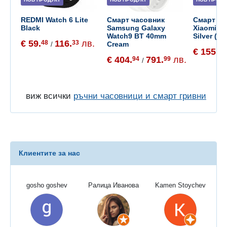
REDMI Watch 6 Lite
Смарт часовник
Смарт ча
Black
Samsung Galaxy
Xiaomi W
Watch9 BT 40mm
Silver (B
€ 59.
116.
лв.
48
33
Cream
/
€ 155.
65
€ 404.
791.
лв.
94
99
/
виж всички
ръчни часовници и смарт гривни
Клиентите за нас
gosho goshev
Ралица Иванова
Kamen Stoychev