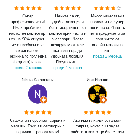
Супер
Цените са ок,
Много качествени
професионалисти!
удобна локация и
продукти на супер
Имах проблем с
богат асортимент от
цени, но се бавят с
настолен компютър,
компютърни части и
потвърждението за
бях на 90% сигурен,
аксесоари. Често
поръчките от
че е проблем със
пазарувам от този
онлайн магазина
захранването.
магазин поради
им.
Техника го погледна
удобната локация.
преди 2 месеца
(веднага) и каза
Предпочит...
преди 2 месеца
преди 4 месеца
Nikola Kamenarov
Иво Иванов
Стархотен персонал, сервиз и
Ако има някакви останали
магазин. Бързи и отговорни с
фирми, които си гледат
поръчки. Препоръчвам!
работата както трябва е тази