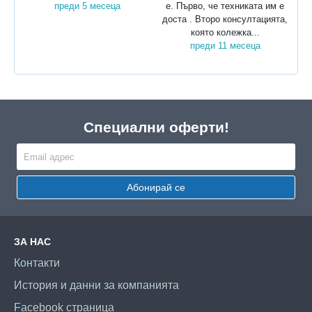
преди 5 месеца
е. Първо, че техниката им е
доста . Второ консултацията,
която колежка...
преди 11 месеца
Специални оферти!
Абонирай се
ЗА НАС
Контакти
История и данни за компанията
Facebook страница