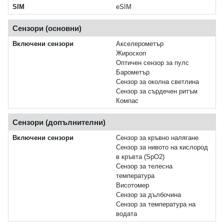
SIM
eSIM
Сензори (основни)
Включени сензори
Акселерометър
Жироскоп
Оптичен сензор за пулс
Барометър
Сензор за околна светлина
Сензор за сърдечен ритъм
Компас
Сензори (допълнителни)
Включени сензори
Сензор за кръвно налягане
Сензор за нивото на кислород
в кръвта (SpO2)
Сензор за телесна
температура
Висотомер
Сензор за дълбочина
Сензор за температура на
водата