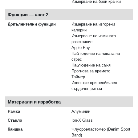
Измерване на брой крачки
Функции — част 2
Допълнителни функции
Измерване на изгорени
калории
Измерване на изминато
разстояние
Apple Pay
Наблюдение на нивата на
стрес
Наблюдение на съня
Прогноза за времето
Таймер
Известие при необичаен
сърдечен ритъм
Материали и изработка
Рамка
Алуминий
Стъкло
Ion‑X Glass
Каишка
Флуороеластомер (Denim Sport
Band)