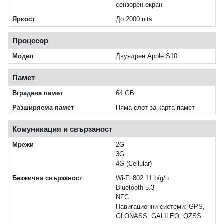
сензорен екран
Яркост
До 2000 nits
Процесор
Модел
Двуядрен Apple S10
Памет
Вградена памет
64 GB
Разширяема памет
Няма слот за карта памет
Комуникация и свързаност
Мрежи
2G
3G
4G (Cellular)
Безжична свързаност
Wi‑Fi 802.11 b/g/n
Bluetooth 5.3
NFC
Навигационни системи: GPS,
GLONASS, GALILEO, QZSS