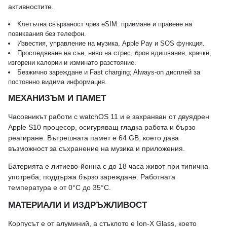
активностите.
Клетъчна свързаност чрез eSIM: приемане и правене на
повиквания без телефон.
Известия, управление на музика, Apple Pay и SOS функция.
Проследяване на сън, ниво на стрес, броя вдишвания, крачки,
изгорени калории и изминато разстояние.
Безжично зареждане и Fast charging; Always‑on дисплей за
постоянно видима информация.
МЕХАНИЗЪМ И ПАМЕТ
Часовникът работи с watchOS 11 и е захранван от двуядрен
Apple S10 процесор, осигуряващ гладка работа и бързо
реагиране. Вътрешната памет е 64 GB, което дава
възможност за съхранение на музика и приложения.
Батерията е литиево-йонна с до 18 часа живот при типична
употреба; поддържа бързо зареждане. Работната
температура е от 0°C до 35°C.
МАТЕРИАЛИ И ИЗДРЪЖЛИВОСТ
Корпусът е от алуминий, а стъклото е Ion‑X Glass, което