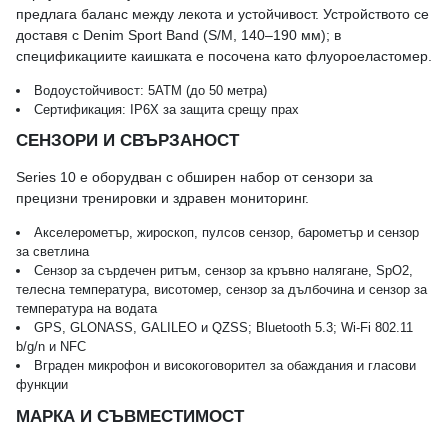
предлага баланс между лекота и устойчивост. Устройството се
доставя с Denim Sport Band (S/M, 140–190 мм); в
спецификациите каишката е посочена като флуороеластомер.
Водоустойчивост: 5ATM (до 50 метра)
Сертификация: IP6X за защита срещу прах
СЕНЗОРИ И СВЪРЗАНОСТ
Series 10 е оборудван с обширен набор от сензори за
прецизни тренировки и здравен мониторинг.
Акселерометър, жироскоп, пулсов сензор, барометър и сензор
за светлина
Сензор за сърдечен ритъм, сензор за кръвно налягане, SpO2,
телесна температура, висотомер, сензор за дълбочина и сензор за
температура на водата
GPS, GLONASS, GALILEO и QZSS; Bluetooth 5.3; Wi‑Fi 802.11
b/g/n и NFC
Вграден микрофон и високоговорител за обаждания и гласови
функции
МАРКА И СЪВМЕСТИМОСТ