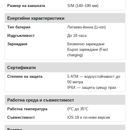
Размер на каишката
S/M (140–190 мм)
Енергийни характеристики
Тип батерия
Литиево-йонна (Li‑ion)
Издръжливост
До 18 часа
Зареждане
Безжично зареждане
Бързо зареждане (Fast
charging)
Сертификати
Степени на защита
5 ATM — водоустойчивост до
50 метра
IP6X — защита срещу прах
Работна среда и съвместимост
Работна температура
0°C до 35°C
Съвместимост
iOS 18 и по‑нови версии
Екстри