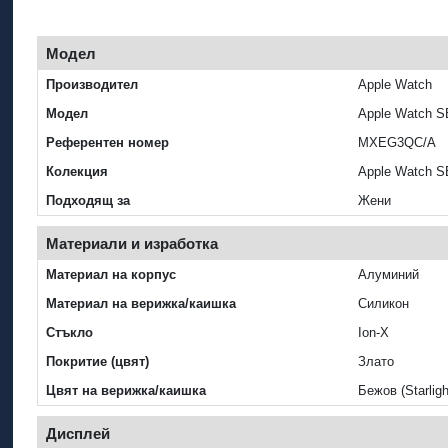
Модел
Производител
Apple Watch
Модел
Apple Watch S
Референтен номер
MXEG3QC/A
Колекция
Apple Watch S
Подходящ за
Жени
Материали и изработка
Материал на корпус
Алуминий
Материал на верижка/каишка
Силикон
Стъкло
Ion‑X
Покритие (цвят)
Злато
Цвят на верижка/каишка
Бежов (Starligh
Дисплей