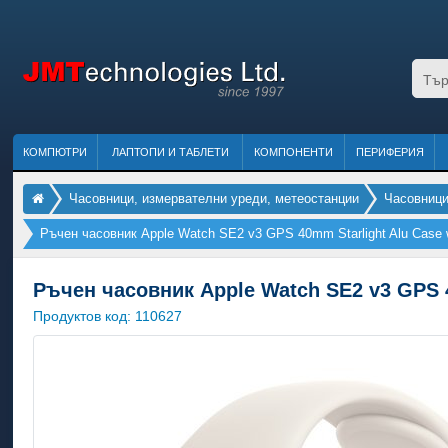
КОМПЮТРИ
ЛАПТОПИ И ТАБЛЕТИ
КОМПОНЕНТИ
ПЕРИФЕРИЯ
Часовници, измервателни уреди, метеостанции
Часовниц
Ръчен часовник Apple Watch SE2 v3 GPS 40mm Starlight Alu Case wit
Ръчен часовник Apple Watch SE2 v3 GPS 40
Продуктов код:
110627