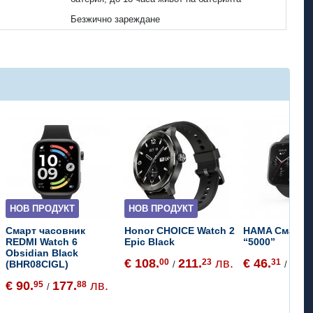
Безжично зареждане
НОВ ПРОДУКТ
НОВ ПРОДУКТ
Смарт часовник
Honor CHOICE Watch 2
HAMA Смарт 
REDMI Watch 6
Epic Black
“5000”
Obsidian Black
€ 108.
211.
лв.
€ 46.
90.
00
23
31
5
(BHR08CIGL)
/
/
€ 90.
177.
лв.
95
88
/