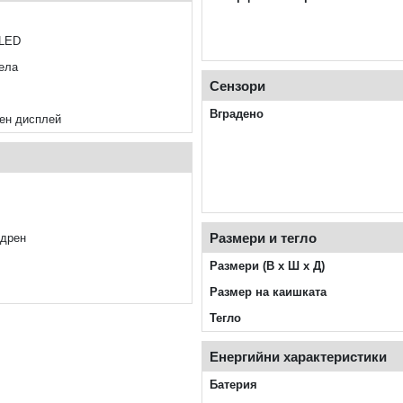
OLED
села
Сензори
Вградено
ен дисплей
Размери и тегло
ядрен
Размери (В x Ш x Д)
Размер на каишката
Тегло
Енергийни характеристики
Батерия