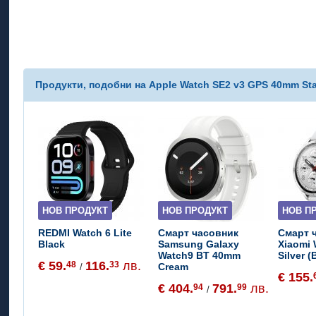
Продукти, подобни на Apple Watch SE2 v3 GPS 40mm Starli
НОВ ПРОДУКТ
НОВ ПРОДУКТ
НОВ П
REDMI Watch 6 Lite
Смарт часовник
Смарт 
Black
Samsung Galaxy
Xiaomi
Watch9 BT 40mm
Silver 
€ 59.
116.
лв.
48
33
Cream
/
€ 155.
€ 404.
791.
лв.
94
99
/