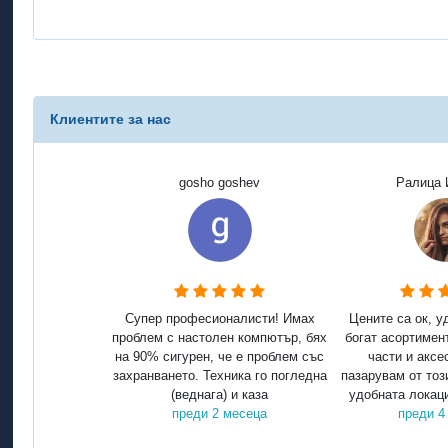
Клиентите за нас
gosho goshev
Ралица 
Супер професионалисти! Имах
Цените са ок, у
проблем с настолен компютър, бях
богат асортимен
на 90% сигурен, че е проблем със
части и аксе
захранването. Техника го погледна
пазарувам от тоз
(веднага) и каза
удобната локаци
преди 2 месеца
преди 4