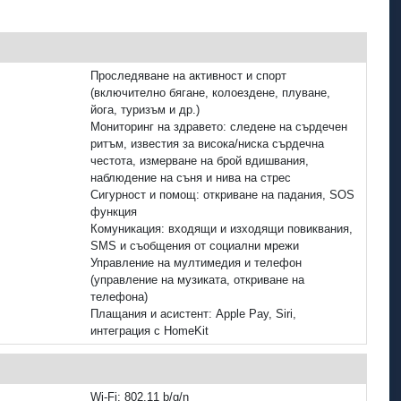
Проследяване на активност и спорт
(включително бягане, колоездене, плуване,
йога, туризъм и др.)
Мониторинг на здравето: следене на сърдечен
ритъм, известия за висока/ниска сърдечна
честота, измерване на брой вдишвания,
наблюдение на съня и нива на стрес
Сигурност и помощ: откриване на падания, SOS
функция
Комуникация: входящи и изходящи повиквания,
SMS и съобщения от социални мрежи
Управление на мултимедия и телефон
(управление на музиката, откриване на
телефона)
Плащания и асистент: Apple Pay, Siri,
интеграция с HomeKit
Wi‑Fi: 802.11 b/g/n