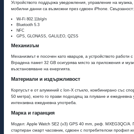
Устройството поддържа уведомления, управление на музика, Ap
мобилни данни са възможни през сдвоен iPhone. Свързаност
Wi‑Fi 802.11b/g/n
Bluetooth 5.3
NFC
GPS, GLONASS, GALILEO, QZSS
Механизъм
Механизмът е посочен като кварцов, а устройството работи 
Вградена памет 32 GB осигурява място за приложения и музи
възстановяване на енергията.
Материали и издържливост
Корпусът е от алуминий с Ion‑X стъкло, комбинирано със сп
50 метра), което го прави подходящ за плуване и ежедневна 
интензивна ежедневна употреба.
Марка и гаранция
Модел: Apple Watch SE2 (v3) GPS 40 mm, реф. MXEG3QC/A. Пр
стартиран смарт часовник, сдвоен с потребителски профил 