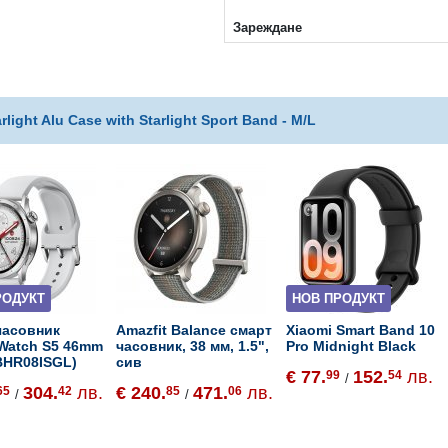
Зареждане
ght Alu Case with Starlight Sport Band - M/L
РОДУКТ
НОВ ПРОДУКТ
часовник
Amazfit Balance смарт
Xiaomi Smart Band 10
 Watch S5 46mm
часовник, 38 мм, 1.5",
Pro Midnight Black
(BHR08ISGL)
сив
€ 77.
152.
лв.
99
54
/
304.
лв.
€ 240.
471.
лв.
65
42
85
06
/
/