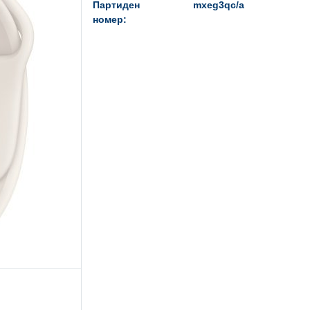
Партиден
mxeg3qc/a
номер: