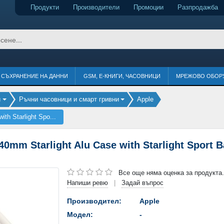
Продукти
Производители
Промоции
Разпродажба
СЪХРАНЕНИЕ НА ДАННИ
GSM, Е-КНИГИ, ЧАСОВНИЦИ
МРЕЖОВО ОБОР
и
Ръчни часовници и смарт гривни
Apple
h Starlight Spo...
mm Starlight Alu Case with Starlight Sport B
Все още няма оценка за продукта.
Напиши ревю
Задай въпрос
|
Производител:
Apple
Модел:
-