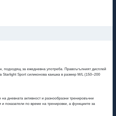
 тон, подходящ за ежедневна употреба. Правоъгълният дисплей
а Starlight Sport силиконова каишка в размер M/L (150–200
е на дневната активност и разнообразни тренировъчни
 и показатели по време на тренировки, а функциите за