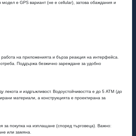
 модел е GPS вариант (не е cellular), затова обаждания и
на работа на приложенията и бърза реакция на интерфейса.
употреба. Поддържа безжично зареждане за удобно
у лекота и издръжливост. Водоустойчивостта е до 5 ATM (до
лирани материали, а конструкцията е проектирана за
я за покупка на изплащане (според търговеца). Важно:
ане или замяна.