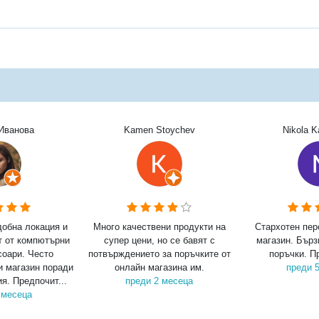
Иванова
Kamen Stoychev
Nikola 
добна локация и
Много качествени продукти на
Стархотен пер
т от компютърни
супер цени, но се бавят с
магазин. Бърз
соари. Често
потвърждението за поръчките от
поръчки. П
и магазин поради
онлайн магазина им.
преди 
я. Предпочит...
преди 2 месеца
 месеца