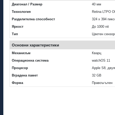
Диагонал / Размер
40 мм
Технология
Retina LTPO 
Разделителна способност
324 x 394 пик
Яркост
До 1000 nit
Тип
Цветен сензор
Основни характеристики
Механизъм
Кварц
Операционна система
watchOS 11
Процесор
Apple S8, дву
Вградена памет
32 GB
Форма
Правоъгълен