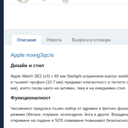
Описание
Ревюта
Въпроси и отговори
Apple mxeg3qc/a
Дизайн и стил
Apple Watch SE2 (v3) с 40 мм Starlight алуминиев корпус ко
и тънкият профил (10.7 мм) придават елегантност, а теглото 
мм), която пасва както на активен, така и на ежедневен стил.
Функционалност
Часовникът предлага пълен набор от здравни и фитнес функ
режими (бягане, плуване, колоездене, йога и други). Вград
откриване на падане и SOS повикване повишават безопаснос