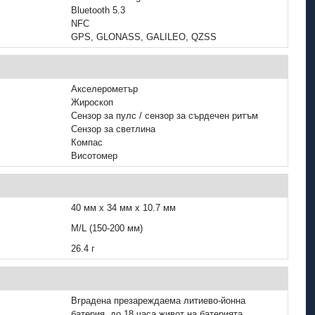
Bluetooth 5.3
NFC
GPS, GLONASS, GALILEO, QZSS
Акселерометър
Жироскоп
Сензор за пулс / сензор за сърдечен ритъм
Сензор за светлина
Компас
Висотомер
40 мм x 34 мм x 10.7 мм
M/L (150‑200 мм)
26.4 г
Вградена презареждаема литиево‑йонна
батерия, до 18 часа живот на батерията