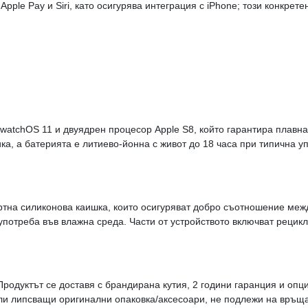
ple Pay и Siri, като осигурява интеграция с iPhone; този конкретен
:
с watchOS 11 и двуядрен процесор Apple S8, който гарантира плав
ка, а батерията е литиево-йонна с живот до 18 часа при типична 
ортна силиконова каишка, които осигуряват добро съотношение межд
употреба във влажна среда. Части от устройството включват рецик
одуктът се доставя с брандирана кутия, 2 години гаранция и опци
или липсващи оригинални опаковка/аксесоари, не подлежи на връщ