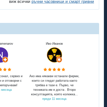
виж всички
ръчни часовници и смарт гривни
Kamenarov
Иво Иванов
сонал, сервиз и
Ако има някакви останали фирми,
и и отговорни с
които си гледат работата както
репоръчвам!
трябва е тази е. Първо, че
5 месеца
техниката им е доста . Второ
консултацията, която колежка...
преди 11 месеца