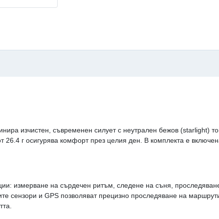
мбинира изчистен, съвременен силует с неутрален бежов (starlight)
от 26.4 г осигурява комфорт през целия ден. В комплекта е включен
ции: измерване на сърдечен ритъм, следене на съня, проследяван
ените сензори и GPS позволяват прецизно проследяване на маршрути
тта.