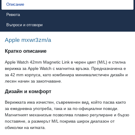
Описание
Ревюта
Въпроси и отговори
Apple mxwr3zm/a
Кратко описание
Apple Watch 42mm Magnetic Link в черен цвят (M/L) е стилна
верижка за Apple Watch с магнитна връзка. Предназначена е
за 42 mm корпуса, като комбинира минималистичен дизайн и
лесен начин за закопчаване.
Дизайн и комфорт
Верижката има изчистен, съвременен вид, който пасва както
за ежедневна употреба, така и за по-официални поводи.
Магнитният механизъм позволява плавно регулиране и бързо
поставяне, а размерът M/L покрива широк диапазон от
обиколки на китката.