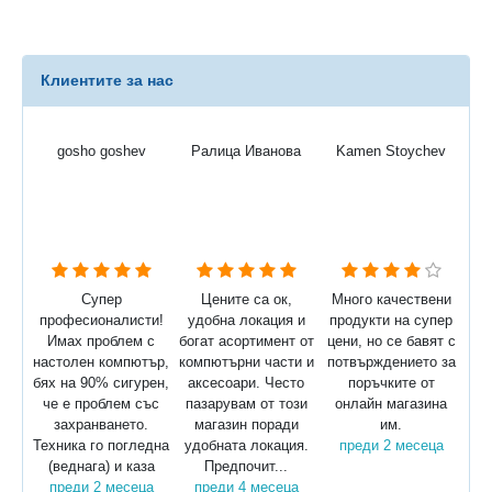
Клиентите за нас
gosho goshev
Ралица Иванова
Kamen Stoychev
Супер
Цените са ок,
Много качествени
професионалисти!
удобна локация и
продукти на супер
Имах проблем с
богат асортимент от
цени, но се бавят с
настолен компютър,
компютърни части и
потвърждението за
бях на 90% сигурен,
аксесоари. Често
поръчките от
че е проблем със
пазарувам от този
онлайн магазина
захранването.
магазин поради
им.
Техника го погледна
удобната локация.
преди 2 месеца
(веднага) и каза
Предпочит...
преди 2 месеца
преди 4 месеца