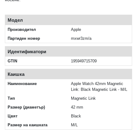
Модел
Производител
Apple
Партиден номер
mxwr3zm/a
Идентификатори
GTIN
195949715709
Каишка
Наименование
Apple Watch 42mm Magnetic
Link: Black Magnetic Link - M/L
Тип
Magnetic Link
Размер (диаметър)
42 mm
Цвят
Black
Размер на каишката
M/L