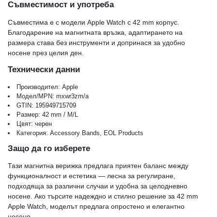
Съвместимост и употреба
Съвместима е с модели Apple Watch с 42 mm корпус.
Благодарение на магнитната връзка, адаптирането на
размера става без инструменти и допринася за удобно
носене през целия ден.
Технически данни
Производител: Apple
Модел/MPN: mxwr3zm/a
GTIN: 195949715709
Размер: 42 mm / M/L
Цвят: черен
Категория: Accessory Bands, EOL Products
Защо да го изберете
Тази магнитна верижка предлага приятен баланс между
функционалност и естетика — лесна за регулиране,
подходяща за различни случаи и удобна за целодневно
носене. Ако търсите надеждно и стилно решение за 42 mm
Apple Watch, моделът предлага опростено и елегантно
носене.