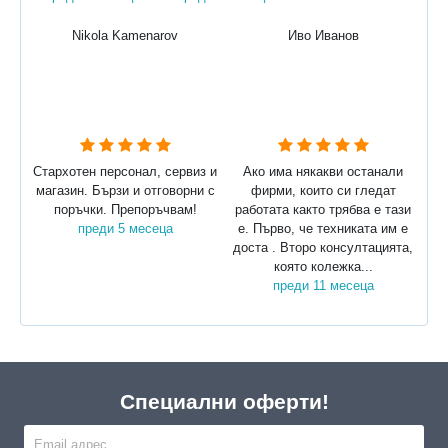
Nikola Kamenarov
Иво Иванов
Стархотен персонал, сервиз и
Ако има някакви останали
магазин. Бързи и отговорни с
фирми, които си гледат
поръчки. Препоръчвам!
работата както трябва е тази
преди 5 месеца
е. Първо, че техниката им е
доста . Второ консултацията,
която колежка...
преди 11 месеца
Специални оферти!