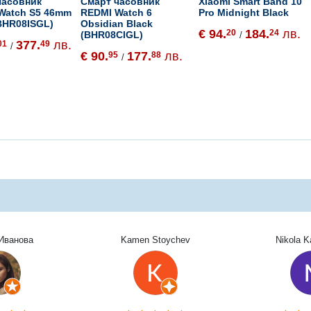
часовник
Смарт часовник
Xiaomi Smart Band 10
 Watch S5 46mm
REDMI Watch 6
Pro Midnight Black
(BHR08ISGL)
Obsidian Black
€ 94.
184.
лв.
20
24
(BHR08CIGL)
/
377.
лв.
01
49
/
€ 90.
177.
лв.
95
88
/
Иванова
Kamen Stoychev
Nikola 