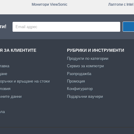
Монитори ViewSonic
Лаптопи с Intel
ти!
 ЗА КЛИЕНТИТЕ
РУБРИКИ И ИНСТРУМЕНТИ
Продукти по категории
тавка
Сервиз за компютри
щане
Разпродажба
оръчки и връщане на стоки
Промоция
словия
Конфигуратор
чните данни
Подаръчни ваучери
ола