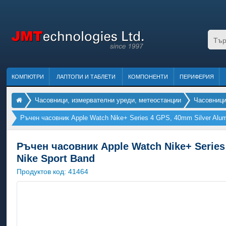
КОМПЮТРИ
ЛАПТОПИ И ТАБЛЕТИ
КОМПОНЕНТИ
ПЕРИФЕРИЯ
Часовници, измервателни уреди, метеостанции
Часовниц
Ръчен часовник Apple Watch Nike+ Series 4 GPS, 40mm Silver Alumi
Ръчен часовник Apple Watch Nike+ Series
Nike Sport Band
Продуктов код:
41464