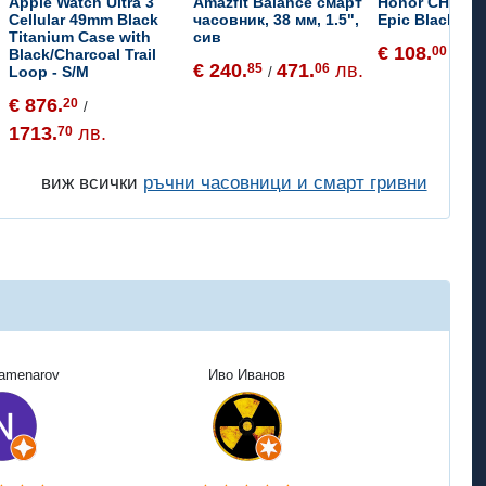
Apple Watch Ultra 3
Amazfit Balance смарт
Honor CHOICE
Cellular 49mm Black
часовник, 38 мм, 1.5",
Epic Black
Titanium Case with
сив
€ 108.
21
00
Black/Charcoal Trail
/
€ 240.
471.
лв.
85
06
Loop - S/M
/
€ 876.
20
/
1713.
лв.
70
виж всички
ръчни часовници и смарт гривни
Kamenarov
Иво Иванов