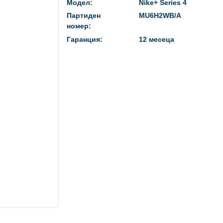
Модел:
Nike+ Series 4
Партиден
MU6H2WB/A
номер:
Гаранция:
12 месеца