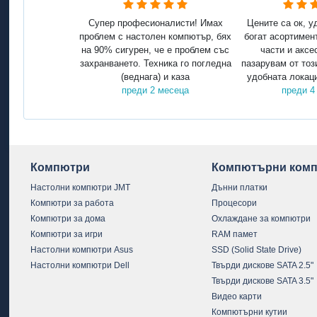
Супер професионалисти! Имах
Цените са ок, у
проблем с настолен компютър, бях
богат асортимен
на 90% сигурен, че е проблем със
части и аксе
захранването. Техника го погледна
пазарувам от тоз
(веднага) и каза
удобната локаци
преди 2 месеца
преди 4
Компютри
Компютърни комп
Настолни компютри JMT
Дънни платки
Компютри за работа
Процесори
Компютри за дома
Охлаждане за компютри
Компютри за игри
RAM памет
Настолни компютри Asus
SSD (Solid State Drive)
Настолни компютри Dell
Твърди дискове SATA 2.5"
Твърди дискове SATA 3.5"
Видео карти
Компютърни кутии