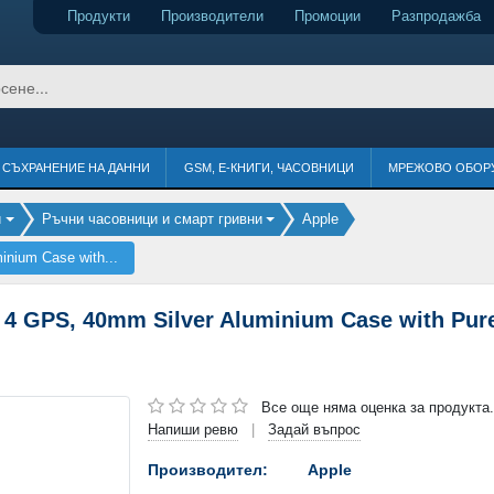
Продукти
Производители
Промоции
Разпродажба
СЪХРАНЕНИЕ НА ДАННИ
GSM, Е-КНИГИ, ЧАСОВНИЦИ
МРЕЖОВО ОБОР
и
Ръчни часовници и смарт гривни
Apple
nium Case with...
 4 GPS, 40mm Silver Aluminium Case with Pure
Все още няма оценка за продукта.
Напиши ревю
Задай въпрос
|
Производител:
Apple