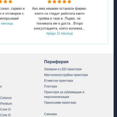
сонал, сервиз и
Ако има някакви останали фирми,
и и отговорни с
които си гледат работата както
репоръчвам!
трябва е тази е. Първо, че
5 месеца
техниката им е доста . Второ
консултацията, която колежка...
преди 11 месеца
Периферия
Лазерни и LED принтери
Мастиленоструйни принтери
Етикетни принтери
vo
Плотери
Принтери за сублимация и
персонализация
 Celeron
Преносими принтери
 Pentium
 Core i3
Скенери
 Core i5