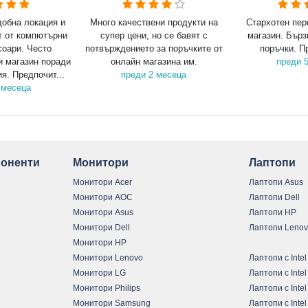
добна локация и
Много качествени продукти на
Стархотен пер
т от компютърни
супер цени, но се бавят с
магазин. Бърз
соари. Често
потвърждението за поръчките от
поръчки. П
и магазин поради
онлайн магазина им.
преди 
я. Предпочит...
преди 2 месеца
 месеца
оненти
Монитори
Лаптопи
Монитори Acer
Лаптопи Asus
Монитори AOC
Лаптопи Dell
Монитори Asus
Лаптопи HP
Монитори Dell
Лаптопи Leno
Монитори HP
Монитори Lenovo
Лаптопи с Intel
Монитори LG
Лаптопи с Intel
Монитори Philips
Лаптопи с Intel
Монитори Samsung
Лаптопи с Intel