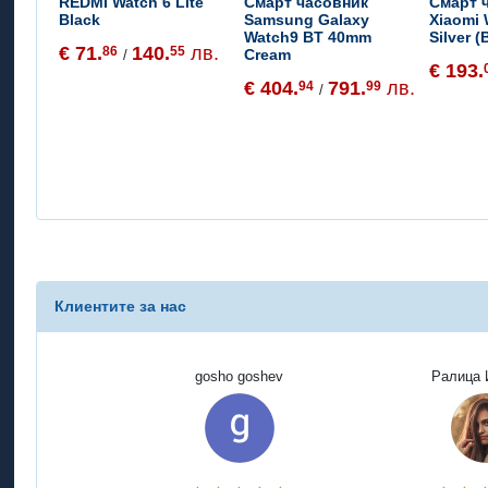
REDMI Watch 6 Lite
Смарт часовник
Смарт 
Black
Samsung Galaxy
Xiaomi
Watch9 BT 40mm
Silver 
€ 71.
140.
лв.
86
55
Cream
/
€ 193.
€ 404.
791.
лв.
94
99
/
Клиентите за нас
gosho goshev
Ралица 