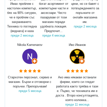
Имах проблем с
богат асортимент от
цени, но се бавят с
настолен компютър,
компютърни части и
потвърждението за
бях на 90% сигурен,
аксесоари. Често
поръчките от
че е проблем със
пазарувам от този
онлайн магазина
захранването.
магазин поради
им.
Техника го погледна
удобната локация.
преди 2 месеца
(веднага) и каза
Предпочит...
преди 2 месеца
преди 4 месеца
Nikola Kamenarov
Иво Иванов
Стархотен персонал, сервиз и
Ако има някакви останали
магазин. Бързи и отговорни с
фирми, които си гледат
поръчки. Препоръчвам!
работата както трябва е тази
преди 5 месеца
е. Първо, че техниката им е
доста . Второ консултацията,
която колежка...
преди 11 месеца