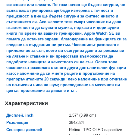
изкачвате или слизате. По този начин ще бъдете сигурни, че
всяка ваша тренировка ще бъде измерена с точност и
прецизност, а вие ще бъдете сигурни за фитнес нивото и
състоянието си. Ако желаете този смарт часовник ви дава
възможността да слушате музика, подкасти и дори аудио
книги по време на вашите тренировки. Apple Watch SE ви
помага да останете здрави, благодарение на функцията си за
следене на сърдечния ви ритъм. Часовникът разполага с
приложение за сън, което ви осигурява данни за режимa ви
на лягане и ставане и ви предоставя възможността да
подобрите навиците и качеството си на сън. Освен това
часовникът разполага с много други допълнителни функции
като: напомняне да си миете ръцете в продължение на
препоръчителните 20 секунди; леко напомняне при отчитане
на по-високи нива на шум; проследяване на месечния ви
цикъл, приложение за дишане и т.н.
Характеристики
Дисплей, inch
1.57" (3.99 cm)
Резолюция
394x324
Сензорен дисплей
Retina LTPO OLED capacitive