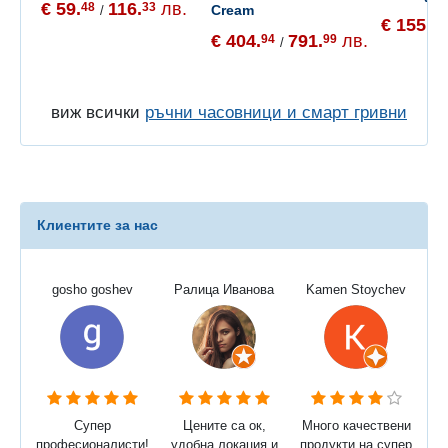
€ 59.
116.
лв.
48
33
Cream
/
€ 155.
65
€ 404.
791.
лв.
94
99
/
виж всички
ръчни часовници и смарт гривни
Клиентите за нас
gosho goshev
Ралица Иванова
Kamen Stoychev
Супер
Цените са ок,
Много качествени
професионалисти!
удобна локация и
продукти на супер