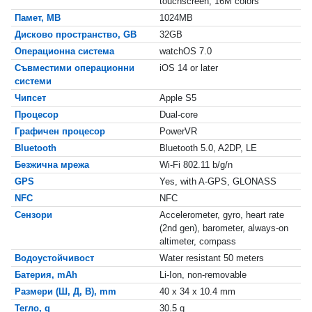
touchscreen, 16M colors
Памет, MB
1024MB
Дисково пространство, GB
32GB
Операционна система
watchOS 7.0
Съвместими операционни
iOS 14 or later
системи
Чипсет
Apple S5
Процесор
Dual-core
Графичен процесор
PowerVR
Bluetooth
Bluetooth 5.0, A2DP, LE
Безжична мрежа
Wi-Fi 802.11 b/g/n
GPS
Yes, with A-GPS, GLONASS
NFC
NFC
Сензори
Accelerometer, gyro, heart rate
(2nd gen), barometer, always-on
altimeter, compass
Водоустойчивост
Water resistant 50 meters
Батерия, mAh
Li-Ion, non-removable
Размери (Ш, Д, В), mm
40 x 34 x 10.4 mm
Тегло, g
30.5 g