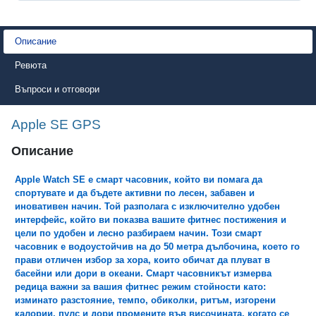
Описание
Ревюта
Въпроси и отговори
Apple SE GPS
Описание
Apple Watch SE е смарт часовник, който ви помага да
спортувате и да бъдете активни по лесен, забавен и
иновативен начин. Той разполага с изключително удобен
интерфейс, който ви показва вашите фитнес постижения и
цели по удобен и лесно разбираем начин. Този смарт
часовник е водоустойчив на до 50 метра дълбочина, което го
прави отличен избор за хора, които обичат да плуват в
басейни или дори в океани. Смарт часовникът измерва
редица важни за вашия фитнес режим стойности като:
изминато разстояние, темпо, обиколки, ритъм, изгорени
калории, пулс и дори промените във височината, когато се