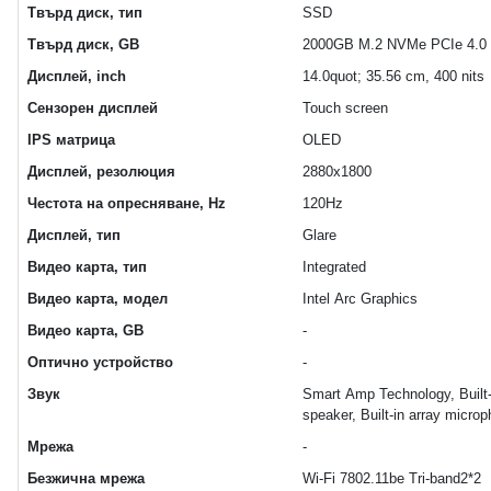
Твърд диск, тип
SSD
Твърд диск, GB
2000GB M.2 NVMe PCIe 4.0
Дисплей, inch
14.0quot; 35.56 cm, 400 nits
Сензорен дисплей
Touch screen
IPS матрица
OLED
Дисплей, резолюция
2880x1800
Честота на опресняване, Hz
120Hz
Дисплей, тип
Glare
Видео карта, тип
Integrated
Видео карта, модел
Intel Arc Graphics
Видео карта, GB
-
Оптично устройство
-
Звук
Smart Amp Technology, Built-
speaker, Built-in array micro
Мрежа
-
Безжична мрежа
Wi-Fi 7802.11be Tri-band2*2