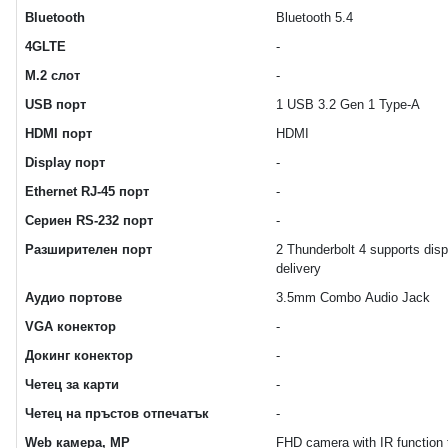
Bluetooth
Bluetooth 5.4
4GLTE
-
M.2 слот
-
USB порт
1 USB 3.2 Gen 1 Type-A
HDMI порт
HDMI
Display порт
-
Ethernet RJ-45 порт
-
Сериен RS-232 порт
-
Разширителен порт
2 Thunderbolt 4 supports display 
delivery
Аудио портове
3.5mm Combo Audio Jack
VGA конектор
-
Докинг конектор
-
Четец за карти
-
Четец на пръстов отпечатък
-
Web камера, MP
FHD camera with IR function 