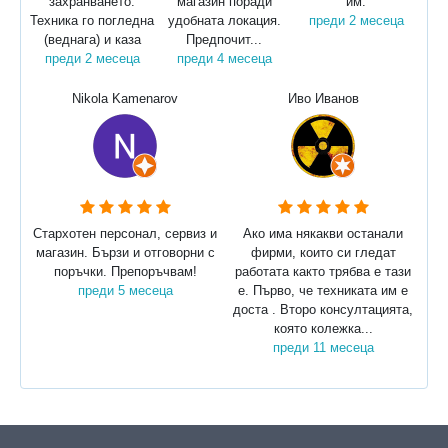
захранването.
магазин поради
им.
Техника го погледна
удобната локация.
преди 2 месеца
(веднага) и каза
Предпочит...
преди 2 месеца
преди 4 месеца
Nikola Kamenarov
Иво Иванов
Стархотен персонал, сервиз и
Ако има някакви останали
магазин. Бързи и отговорни с
фирми, които си гледат
поръчки. Препоръчвам!
работата както трябва е тази
преди 5 месеца
е. Първо, че техниката им е
доста . Второ консултацията,
която колежка...
преди 11 месеца