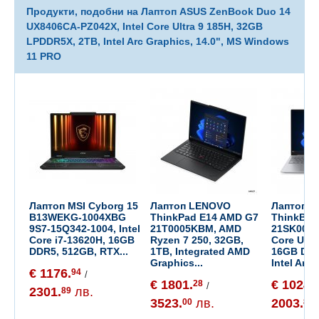
Продукти, подобни на Лаптоп ASUS ZenBook Duo 14
UX8406CA-PZ042X, Intel Core Ultra 9 185H, 32GB
LPDDR5X, 2TB, Intel Arc Graphics, 14.0", MS Windows
11 PRO
Лаптоп MSI Cyborg 15
Лаптоп LENOVO
Лаптоп 
B13WEKG-1004XBG
ThinkPad E14 AMD G7
ThinkBoo
9S7-15Q342-1004, Intel
21T0005KBM, AMD
21SK00FQ
Core i7-13620H, 16GB
Ryzen 7 250, 32GB,
Core Ultr
DDR5, 512GB, RTX...
1TB, Integrated AMD
16GB DDR
Graphics...
Intel Ar...
€ 1176.
94
/
€ 1801.
€ 1024.
28
5
/
2301.
лв.
89
3523.
лв.
2003.
00
83