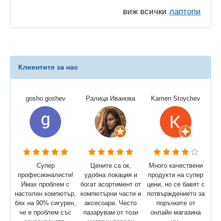
виж всички
лаптопи
Клиентите за нас
gosho goshev
Ралица Иванова
Kamen Stoychev
Супер
Цените са ок,
Много качествени
професионалисти!
удобна локация и
продукти на супер
Имах проблем с
богат асортимент от
цени, но се бавят с
настолен компютър,
компютърни части и
потвърждението за
бях на 90% сигурен,
аксесоари. Често
поръчките от
че е проблем със
пазарувам от този
онлайн магазина