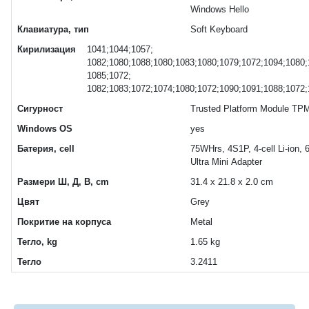
Windows Hello
Клавиатура, тип
Soft Keyboard
Кирилизация
1041;1044;1057;
1082;1080;1088;1080;1083;1080;1079;1072;1094;1080;
1085;1072;
1082;1083;1072;1074;1080;1072;1090;1091;1088;1072;
Сигурност
Trusted Platform Module TPM
Windows OS
yes
Батерия, cell
75WHrs, 4S1P, 4-cell Li-ion,
Ultra Mini Adapter
Размери Ш, Д, В, cm
31.4 x 21.8 x 2.0 cm
Цвят
Grey
Покритие на корпуса
Metal
Тегло, kg
1.65 kg
Тегло
3.2411