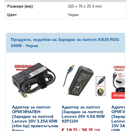
Размери (мм)
165 x 76 x 25.4 mm
Цвят
Чеpен
Продукти, подобни на Зарядно за лаптоп ASUS ROG
240W - Черно
ПРОМОЦИЯ
Адаптер за лаптоп
Адаптер за лаптоп
Адаптер 
ОРИГИНАЛЕН
(Зарядно за лаптоп)
ОРИГИН
(Зарядно за лаптоп)
Lenovo 20V 4.5A 90W
(Зарядно
Lenovo 20V 3.25A 65W
92P1104
Lenovo 20
(slim tip) правоъгълна
15V 3A, 9
€ 18.
36.
лв.
65
48
букса
USB
/