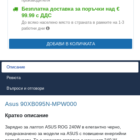
производителя
Безплатна доставка за поръчки над €
99.99 с ДДС
До всяко населено място в страната в рамките на 1-3
работни дни
ДОБАВИ В КОЛИЧКАТА
Описание
Ревюта
Въпроси и отговори
Asus 90XB095N-MPW000
Кратко описание
Зарядно за лаптоп ASUS ROG 240W в елегантно черно,
предназначено за модели на ASUS с повишени енергийни
потребности. То е мрежово зарядно с мощност 240 W,