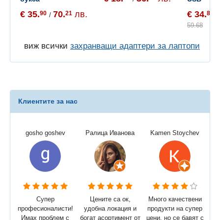
€ 35.
70.
лв.
€ 34.
90
21
80
/
/
59.68
виж всички
захранващи адаптери за лаптопи
Клиентите за нас
gosho goshev
Ралица Иванова
Kamen Stoychev
Супер
Цените са ок,
Много качествени
професионалисти!
удобна локация и
продукти на супер
Имах проблем с
богат асортимент от
цени, но се бавят с