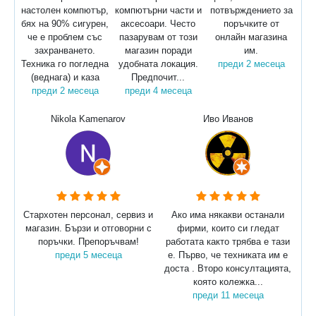
настолен компютър,
компютърни части и
потвърждението за
бях на 90% сигурен,
аксесоари. Често
поръчките от
че е проблем със
пазарувам от този
онлайн магазина
захранването.
магазин поради
им.
Техника го погледна
удобната локация.
преди 2 месеца
(веднага) и каза
Предпочит...
преди 2 месеца
преди 4 месеца
Nikola Kamenarov
Иво Иванов
Стархотен персонал, сервиз и
Ако има някакви останали
магазин. Бързи и отговорни с
фирми, които си гледат
поръчки. Препоръчвам!
работата както трябва е тази
преди 5 месеца
е. Първо, че техниката им е
доста . Второ консултацията,
която колежка...
преди 11 месеца