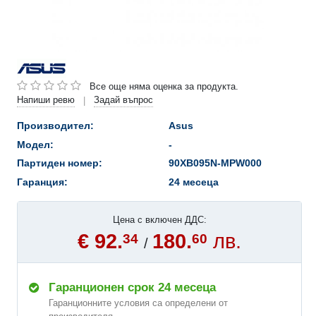
Все още няма оценка за продукта.
Напиши ревю
Задай въпрос
|
Производител:
Asus
Модел:
-
Партиден номер:
90XB095N-MPW000
Гаранция:
24 месеца
Цена с включен ДДС:
€ 92.
180.
лв.
34
60
/
Гаранционен срок 24 месеца
Гаранционните условия са определени от