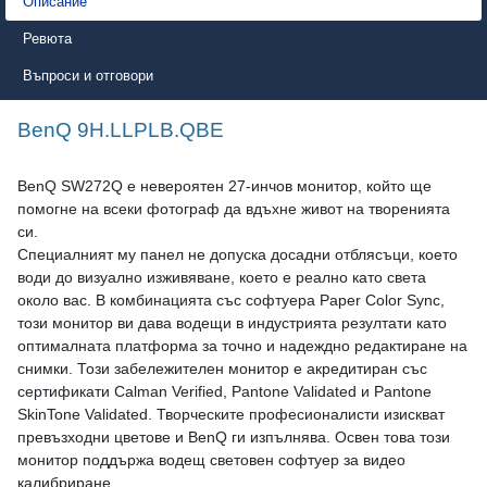
Описание
Ревюта
Въпроси и отговори
BenQ 9H.LLPLB.QBE
BenQ SW272Q е невероятен 27-инчов монитор, който ще
помогне на всеки фотограф да вдъхне живот на творенията
си.
Специалният му панел не допуска досадни отблясъци, което
води до визуално изживяване, което е реално като света
около вас. В комбинацията със софтуера Paper Color Sync,
този монитор ви дава водещи в индустрията резултати като
оптималната платформа за точно и надеждно редактиране на
снимки. Този забележителен монитор е акредитиран със
сертификати Calman Verified, Pantone Validated и Pantone
SkinTone Validated. Творческите професионалисти изискват
превъзходни цветове и BenQ ги изпълнява. Освен това този
монитор поддържа водещ световен софтуер за видео
калибриране,