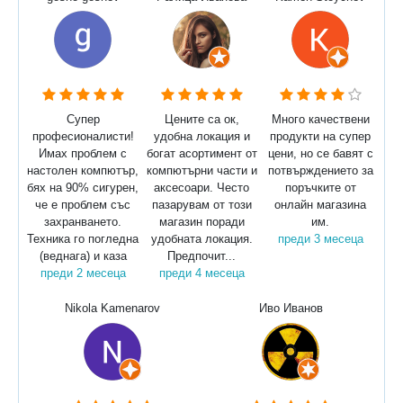
Супер
Цените са ок,
Много качествени
професионалисти!
удобна локация и
продукти на супер
Имах проблем с
богат асортимент от
цени, но се бавят с
настолен компютър,
компютърни части и
потвърждението за
бях на 90% сигурен,
аксесоари. Често
поръчките от
че е проблем със
пазарувам от този
онлайн магазина
захранването.
магазин поради
им.
Техника го погледна
удобната локация.
преди 3 месеца
(веднага) и каза
Предпочит...
преди 2 месеца
преди 4 месеца
Nikola Kamenarov
Иво Иванов