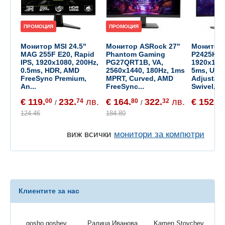
ПРОМОЦИЯ
ПРОМОЦИЯ
Монитор MSI 24.5"
Монитор ASRock 27"
Монитор D
MAG 255F E20, Rapid
Phantom Gaming
P2425H, I
IPS, 1920x1080, 200Hz,
PG27QRT1B, VA,
1920x1080
0.5ms, HDR, AMD
2560x1440, 180Hz, 1ms
5ms, USB-
FreeSync Premium,
MPRT, Curved, AMD
Adjustabl
An...
FreeSync...
Swivel, Ti
€ 119.
232.
лв.
€ 164.
322.
лв.
€ 152.
00
74
80
32
08
/
/
124.46
184.80
виж всички
монитори за компютри
Клиентите за нас
gosho goshev
Ралица Иванова
Kamen Stoychev