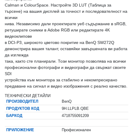
Calman и ColourSpace. Настройте 3D LUT (Таблица за
търсене) на вашия дисплей за точност и последователност на
всички
нива. Независимо дали проектирате уеб съдържание в sRGB,
ретуширате снимки в Adobe RGB или редактирате 4K
видеоклипове
в DCI-P3, широкото цветово покритие на BenQ SW272Q
демонстрира вашия талант, оставяйки завършената ви работа
да изглежда
така, както сте планирали. Този монитор позволява на всички
професионални фотографи и видеографи да свържат своите
SDI
устройства към монитора за стабилно и некомпресирано
предаване на сигнал и видео изображения с реално качество.
ТЕХНИЧЕСКИ ДЕТАЙЛИ
ПРОИЗВОДИТЕЛ
BenQ
ПРОДУКТОВ КОД
9H.LLPLB.QBE
БАРКОД
4718755091209
ПРИЛОЖЕНИЕ
Професионален