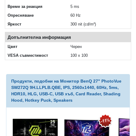
Време за реакция
5 ms
Опресняване
60 Hz
Яркост
300 nit (cd/m²)
Допълнителна информация
Цвят
Черен
VESA съвместимост
100 x 100
Продукти, подобни на Монитор BenQ 27" PhotoVue
SW272Q 9H.LLPLB.QBE, IPS, 2560x1440, 60Hz, 5ms,
HDR10, HLG, USB-C, USB хъб, Card Reader, Shading
Hood, Hotkey Puck, Speakers