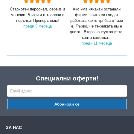
Стархотен персонал, сервиз и
Ако има някакви останали
магазин. Бързи и отговорни с
фирми, които си гледат
поръчки. Препоръчвам!
работата както трябва е тази
преди 5 месеца
е. Първо, че техниката им е
доста . Второ консултацията,
която колежка...
преди 11 месеца
Специални оферти!
Абонирай се
ЗА НАС