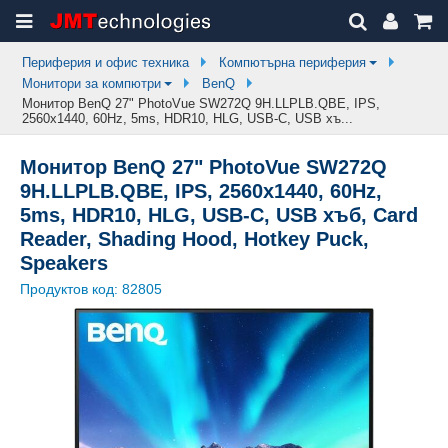
Периферия и офис техника
Компютърна периферия
Монитори за компютри
BenQ
Монитор BenQ 27" PhotoVue SW272Q 9H.LLPLB.QBE, IPS,
2560x1440, 60Hz, 5ms, HDR10, HLG, USB-C, USB хъ...
Монитор BenQ 27" PhotoVue SW272Q
9H.LLPLB.QBE, IPS, 2560x1440, 60Hz,
5ms, HDR10, HLG, USB-C, USB хъб, Card
Reader, Shading Hood, Hotkey Puck,
Speakers
Продуктов код:
82805