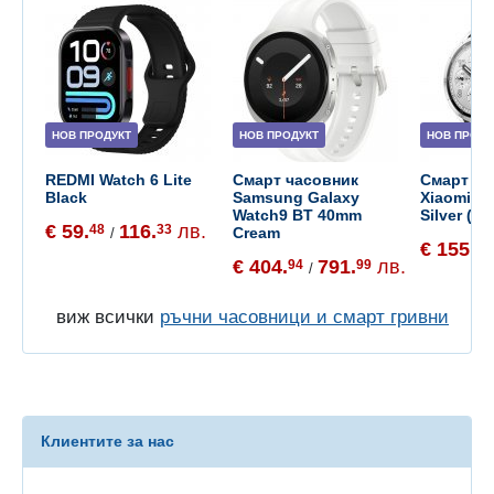
НОВ ПРОДУКТ
НОВ ПРОДУКТ
НОВ ПРОДУ
REDMI Watch 6 Lite
Смарт часовник
Смарт ча
Black
Samsung Galaxy
Xiaomi W
Watch9 BT 40mm
Silver (B
€ 59.
116.
лв.
48
33
Cream
/
€ 155.
65
€ 404.
791.
лв.
94
99
/
виж всички
ръчни часовници и смарт гривни
Клиентите за нас