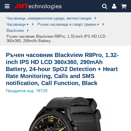
Часовници, измервателни уреди, метеостанции
Часовници
Ръчни часовници и смарт гривни
Blackview
Ръчен часовник Blackview R8Pro, 1.32-inch IPS HD LCD
360x360, 290mAh Battery...
Ръчен часовник Blackview R8Pro, 1.32-
inch IPS HD LCD 360x360, 290mAh
Battery, 24-hour SpO2 Detection + Heart
Rate Monitoring, Calls and SMS
notification, Call Function, Black
Продуктов код:
78729