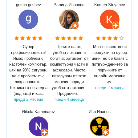
gosho goshev
Ралица Иванова
Kamen Stoychev
Супер
Цените са ок,
Много качествени
професионалисти!
удобна локация и
продукти на супер
Имах проблем с
богат асортимент от
цени, но се бавят с
настолен компютър,
компютърни части и
потвърждението за
бях на 90% сигурен,
аксесоари. Често
поръчките от
че е проблем със
пазарувам от този
онлайн магазина
захранването.
магазин поради
им.
Техника го погледна
удобната локация.
преди 2 месеца
(веднага) и каза
Предпочит...
преди 2 месеца
преди 4 месеца
Nikola Kamenarov
Иво Иванов