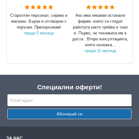
Стархотен персонал, сервиз и
Ако има някакви останали
магазин. Бързи и отговорни с
фирми, които си гледат
поръчки. Препоръчвам!
работата както трябва е тази
преди 5 месеца
е. Първо, че техниката им е
доста . Второ консултацията,
която колежка...
преди 11 месеца
Специални оферти!
Абонирай се
ЗА НАС