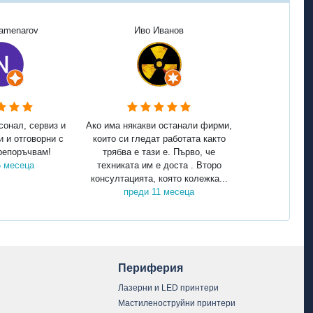
Kamenarov
Иво Иванов
сонал, сервиз и
Ако има някакви останали фирми,
и и отговорни с
които си гледат работата както
репоръчвам!
трябва е тази е. Първо, че
5 месеца
техниката им е доста . Второ
консултацията, която колежка...
преди 11 месеца
Периферия
Лазерни и LED принтери
Мастиленоструйни принтери