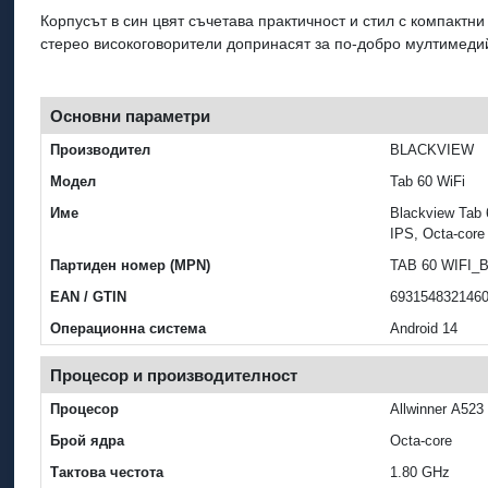
Корпусът в син цвят съчетава практичност и стил с компактни
стерео високоговорители допринасят за по-добро мултимедий
Основни параметри
Производител
BLACKVIEW
Модел
Tab 60 WiFi
Име
Blackview Tab 
IPS, Octa-core
Партиден номер (MPN)
TAB 60 WIFI_
EAN / GTIN
693154832146
Операционна система
Android 14
Процесор и производителност
Процесор
Allwinner A523
Брой ядра
Octa-core
Тактова честота
1.80 GHz