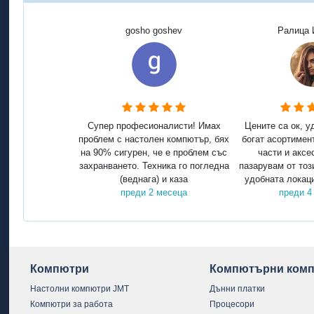
gosho goshev
Ралица 
Супер професионалисти! Имах
Цените са ок, у
проблем с настолен компютър, бях
богат асортимен
на 90% сигурен, че е проблем със
части и аксе
захранването. Техника го погледна
пазарувам от тоз
(веднага) и каза
удобната локаци
преди 2 месеца
преди 4
Компютри
Компютърни комп
Настолни компютри JMT
Дънни платки
Компютри за работа
Процесори