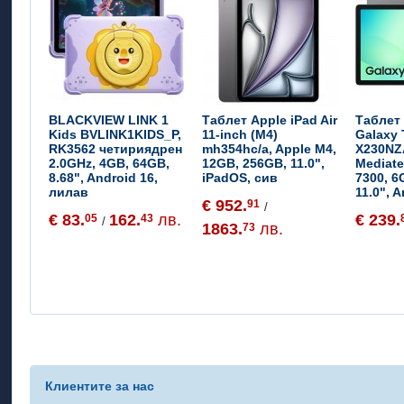
BLACKVIEW LINK 1
Таблет Apple iPad Air
Таблет
Kids BVLINK1KIDS_P,
11-inch (M4)
Galaxy 
RK3562 четириядрен
mh354hc/a, Apple M4,
X230NZ
2.0GHz, 4GB, 64GB,
12GB, 256GB, 11.0",
Mediate
8.68", Android 16,
iPadOS, сив
7300, 6
лилав
11.0", A
€ 952.
91
/
€ 83.
162.
лв.
€ 239.
05
43
/
1863.
лв.
73
Клиентите за нас