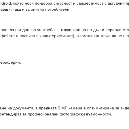
droid, която носи по-добра сигурност и съвместимост с актуални 
аещи, така и за опитни потребители.
мност за ежедневна употреба — откриване на по-дълги периоди ме
ейсът е посочен в характеристиките); в комплекта може да не е 
 периферия:
ане на документи, а предната 5 MP камера е оптимизирана за вид
 претендират за професионални фотографски възможности.