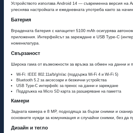
Устройството използва Android 14 — съвременна версия на An
улеснява настройката и ежедневната употреба както за начин
Батерия
Вградената батерия с капацитет 5100 mAh осигурява автоно
приложения. Интерфейсът за зареждане е USB Type-C (интерф
номенклатура.
Свързаност
Широка гама от възможности за връзка за обмен на данни и
Wi‑Fi: IEEE 802.11a/b/g/n/ac (поддържа Wi‑Fi 4 и Wi‑Fi 5)
Bluetooth 5.2 за аксесоари и безжични устройства
USB Type‑C интерфейс за пренос на данни и зареждане
Поддръжка на Micro SD карта за разширяване на паметта
Камери
Задната камера е 8 MP, подходяща за бързи снимки и сканир
основните нужди за комуникация и случайни снимки, без да
Дизайн и тегло