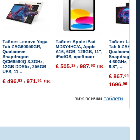
Таблет Lenovo Yoga
Таблет Apple iPad
Таблет Lenov
Tab ZAG60050GR,
MD3Y4HC/A, Apple
Tab 5 ZAH200
Qualcomm
A16, 6GB, 128GB, 11",
Qualcomm
Snapdragon
iPadOS, сребрист
Snapdragon 8 
QCM6580Q 3.3GHz,
4.60GHz, 16GB
€ 505.
987.
лв.
12
93
12GB DDR5x, 256GB
8.8",...
/
UFS, 11...
€ 867.
64
/
€ 496.
971.
лв.
93
91
/
1696.
лв.
96
виж всички
таблети