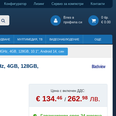
Конфигуратор
Лизинг
Сервиз за компютри
Контакти
Влез в
0 бр.
профила си
€ 0.00
УДВАНЕ
МУЛТИМЕДИЯ, ТВ
ВИДЕОНАБЛЮДЕНИЕ
ОЩЕ
Hz, 4GB, 128GB, 10.1", Android 14, син
z, 4GB, 128GB,
Цена с включен ДДС:
€ 134.
262.
лв.
46
98
/
Гаранционен срок 24 месеца