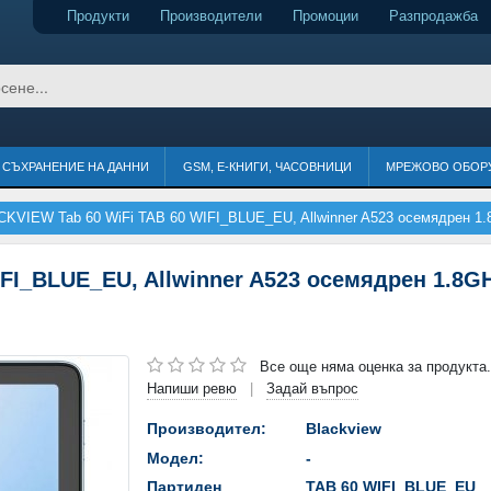
Продукти
Производители
Промоции
Разпродажба
СЪХРАНЕНИЕ НА ДАННИ
GSM, Е-КНИГИ, ЧАСОВНИЦИ
МРЕЖОВО ОБОР
KVIEW Tab 60 WiFi TAB 60 WIFI_BLUE_EU, Allwinner A523 осемядрен 1.8G
FI_BLUE_EU, Allwinner A523 осемядрен 1.8GH
Все още няма оценка за продукта.
Напиши ревю
Задай въпрос
|
Производител:
Blackview
Модел:
-
Партиден
TAB 60 WIFI_BLUE_EU