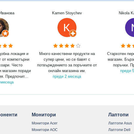
Иванова
Kamen Stoychev
Nikola 
добна локация и
Много качествени продукти на
Стархотен пер
т от компютърни
супер цени, но се бавят с
магазин. Бърз
соари. Често
потвърждението за поръчките от
поръчки. П
и магазин поради
онлайн магазина им.
преди 
я. Предпочит...
преди 2 месеца
 месеца
оненти
Монитори
Лаптопи
Монитори Acer
Лаптопи Asus
Монитори AOC
Лаптопи Dell