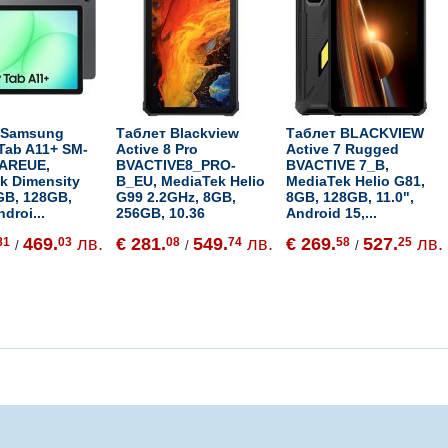
 Samsung
Таблет Blackview
Таблет BLACKVIEW
Tab A11+ SM-
Active 8 Pro
Active 7 Rugged
AREUE,
BVACTIVE8_PRO-
BVACTIVE 7_B,
k Dimensity
B_EU, MediaTek Helio
MediaTek Helio G81,
GB, 128GB,
G99 2.2GHz, 8GB,
8GB, 128GB, 11.0",
ndroi...
256GB, 10.36
Android 15,...
469.
лв.
€ 281.
549.
лв.
€ 269.
527.
лв.
81
03
08
74
58
25
/
/
/