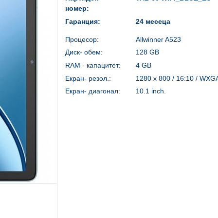
номер:
Гаранция:
24 месеца
Процесор:
Allwinner A523
Диск- обем:
128 GB
RAM - капацитет:
4 GB
Екран- резол.:
1280 x 800 / 16:10 / WXG
Екран- диагонал:
10.1 inch.