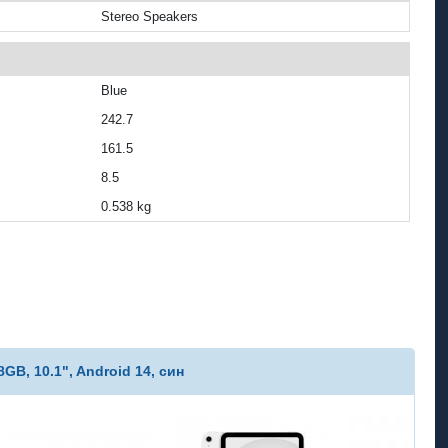
Stereo Speakers
Blue
242.7
161.5
8.5
0.538 kg
B, 10.1", Android 14, син