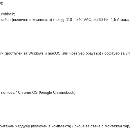
);
roblock;
бел (включен в комплекта) / вход: 110 – 240 VAC, 50/60 Hz, 1,5 A макс. 
k (достъпен за Windows и macOS или чрез уеб браузър) / софтуер за уп
 по-нова / Chrome OS (Google Chromebook)
онтажен хардуер (включен в комплекта) / скоба за стена с монтажен хар