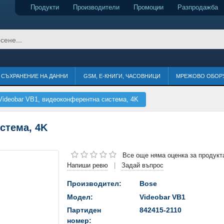
Продукти
Производители
Промоции
Разпродажба
СЪХРАНЕНИЕ НА ДАННИ
GSM, Е-КНИГИ, ЧАСОВНИЦИ
МРЕЖОВО ОБОР
Videobar VB1, видеоконферентна система, 4K
стема, 4K
Все още няма оценка за продукт
Напиши ревю
Задай въпрос
|
Производител:
Bose
Модел:
Videobar VB1
Партиден
842415-2110
номер: