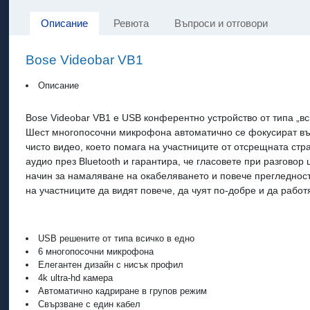
Описание
Ревюта
Въпроси и отговори
Bose Videobar VB1
Описание
Bose Videobar VB1 е USB конферентно устройство от типа „в
Шест многопосочни микрофона автоматично се фокусират вър
чисто видео, което помага на участниците от отсрещната ст
аудио през Bluetooth и гарантира, че гласовете при разговор
начин за намаляване на окабеляването и повече прегледност
на участниците да видят повече, да чуят по-добре и да рабо
USB решените от типа всичко в едно
6 многопосочни микрофона
Елегантен дизайн с нисък профил
4k ultra-hd камера
Автоматично кадриране в групов режим
Свързване с един кабел