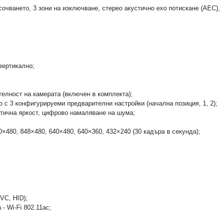
очването, 3 зони на изключване, стерео акустично ехо потискане (AEC)
вертикално;
телност на камерата (включен в комплекта);
 с 3 конфигурируеми предварителни настройки (начална позиция, 1, 2);
атична яркост, цифрово намаляване на шума;
×480, 848×480, 640×480, 640×360, 432×240 (30 кадъра в секунда);
VC, HID);
- Wi-Fi 802.11ac;