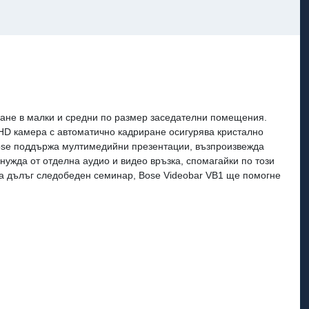
яване в малки и средни по размер заседателни помещения.
-HD камера с автоматично кадриране осигурява кристално
 Bose поддържа мултимедийни презентации, възпроизвежда
 нужда от отделна аудио и видео връзка, спомагайки по този
за дълъг следобеден семинар, Bose Videobar VB1 ще помогне