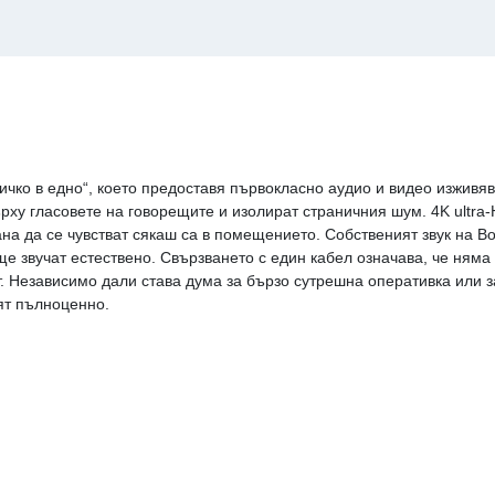
сичко в едно“, което предоставя първокласно аудио и видео изжив
ху гласовете на говорещите и изолират страничния шум. 4K ultra
рана да се чувстват сякаш са в помещението. Собственият звук на
 ще звучат естествено. Свързването с един кабел означава, че няма
. Независимо дали става дума за бързо сутрешна оперативка или 
тят пълноценно.