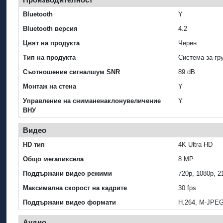
Bluetooth
Y
Bluetooth версия
4.2
Цвят на продукта
Черен
Тип на продукта
Система за гр
Cъотношение сигналшум SNR
89 dB
Монтаж на стена
Y
Управление на сниманенаклонувеличение
Y
ВНУ
Видео
HD тип
4K Ultra HD
Общо мегапиксела
8 MP
Поддържани видео режими
720p, 1080p, 2
Максимална скорост на кадрите
30 fps
Поддържани видео формати
H.264, M-JPE
Аудио