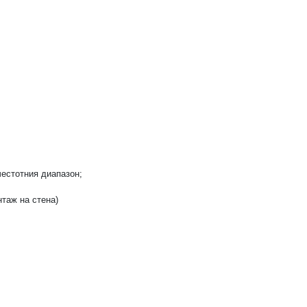
честотния диапазон;
нтаж на стена)