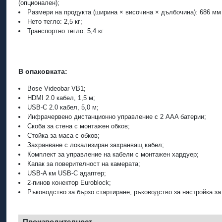
(опционален);
Размери на продукта (ширина × височина × дълбочина): 686 мм
Нето тегло: 2,5 кг;
Транспортно тегло: 5,4 кг
В опаковката:
Bose Videobar VB1;
HDMI 2.0 кабел, 1,5 м;
USB-C 2.0 кабел, 5,0 м;
Инфрачервено дистанционно управление с 2 AAA батерии;
Скоба за стена с монтажен обков;
Стойка за маса с обков;
Захранване с локализиран захранващ кабел;
Комплект за управление на кабели с монтажен хардуер;
Капак за поверителност на камерата;
USB-A км USB-C адаптер;
2-пинов конектор Euroblock;
Ръководство за бързо стартиране, ръководство за настройка за
Производителност