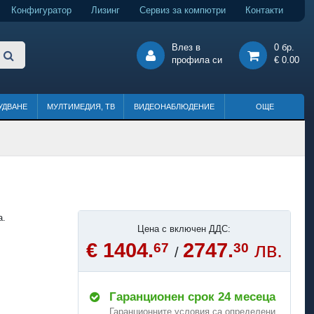
Конфигуратор
Лизинг
Сервиз за компютри
Контакти
Влез в
0 бр.
профила си
€ 0.00
УДВАНЕ
МУЛТИМЕДИЯ, ТВ
ВИДЕОНАБЛЮДЕНИЕ
ОЩЕ
а.
Цена с включен ДДС:
€ 1404.
2747.
лв.
67
30
/
Гаранционен срок 24 месеца
Гаранционните условия са определени