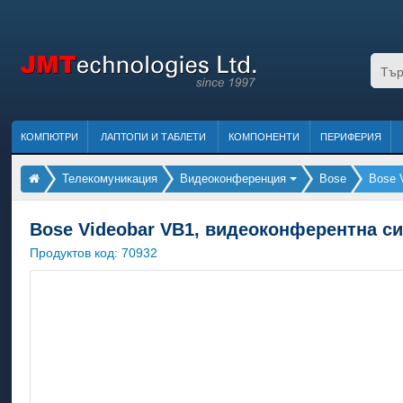
КОМПЮТРИ
ЛАПТОПИ И ТАБЛЕТИ
КОМПОНЕНТИ
ПЕРИФЕРИЯ
Телекомуникация
Видеоконференция
Bose
Bose 
Bose Videobar VB1, видеоконферентна си
Продуктов код:
70932