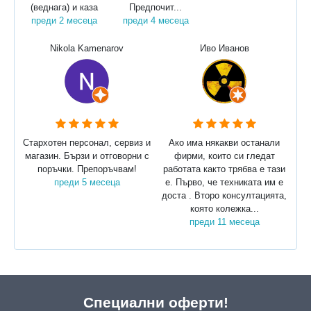
(веднага) и каза
Предпочит...
преди 2 месеца
преди 4 месеца
Nikola Kamenarov
Иво Иванов
Стархотен персонал, сервиз и
Ако има някакви останали
магазин. Бързи и отговорни с
фирми, които си гледат
поръчки. Препоръчвам!
работата както трябва е тази
преди 5 месеца
е. Първо, че техниката им е
доста . Второ консултацията,
която колежка...
преди 11 месеца
Специални оферти!