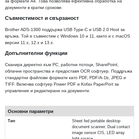
за формати A4. Това позволява ефективна обработка на
документи в кратки срокове.
Съвместимост и свързаност
Brother ADS-1300 поддържа USB Type-C и USB 2.0 Host за
връзка. Той е съвместим с Windows 10 и 11, както и с macOS
версии 11.x, 12.x и 13.x.
Допълнителни функции
Сканира директно към PC, работни потоци, SharePoint,
облачни пространства и предоставя OCR софтуер. Поддръжа
стандартни файлови формати като PDF, PDF/A-1b, JPEG и
TIFF. Включва софтуер Power PDF и Kofax PaperPort за
управление и редактиране на документи.
Основни параметри
Тип
Sheet fed portable desktop
document scanner, Dual contact
image sensor CIS, LED array
light source