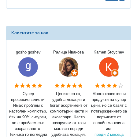
Клиентите за нас
gosho goshev
Ралица Иванова
Kamen Stoychev
Супер
Цените са ок,
Много качествени
професионалисти!
удобна локация и
продукти на супер
Имах проблем с
богат асортимент от
цени, но се бавят с
настолен компютър,
компютърни части и
потвърждението за
бях на 90% сигурен,
аксесоари. Често
поръчките от
че е проблем със
пазарувам от този
онлайн магазина
захранването.
магазин поради
им.
Техника го погледна
удобната локация.
преди 2 месеца