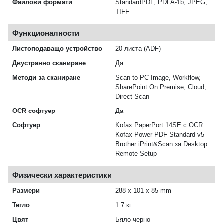
Файлови формати
StandardPDF, PDFA-1b, JPEG,
TIFF
Функционалности
Листоподаващо устройство
20 листа (ADF)
Двустранно сканиране
Да
Методи за сканиране
Scan to PC Image, Workflow,
SharePoint On Premise, Cloud;
Direct Scan
OCR софтуер
Да
Софтуер
Kofax PaperPort 14SE с OCR
Kofax Power PDF Standard v5
Brother iPrint&Scan за Desktop
Remote Setup
Физически характеристики
Размери
288 x 101 x 85 mm
Тегло
1.7 кг
Цвят
Бяло-черно