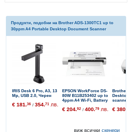
Продукти, подобни на Brother ADS-1300TC1 up to
30ppm A4 Portable Desktop Document Scanner
IRIS Desk 6 Pro, A3, 13
EPSON WorkForce DS-
Brother 
Mp, USB 2.0, Черен
80W B11B253402 up to
Desktop 
4ppm A4 Wi-Fi, Battery
scanner
€ 181.
354.
лв.
36
71
/
€ 204.
400.
лв.
€ 380.
92
79
21
/
виж всички
скенери