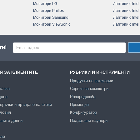
Монитори LG
Лаптопи с Intel
Монитори Philips
Лаптопи с Intel
Монитори Samsung
Лаптопи с Intel
Монитори ViewSonic
Лаптопи с Intel
ти!
 ЗА КЛИЕНТИТЕ
РУБРИКИ И ИНСТРУМЕНТИ
Продукти по категории
тавка
Сервиз за компютри
щане
Разпродажба
оръчки и връщане на стоки
Промоция
словия
Конфигуратор
чните данни
Подаръчни ваучери
ола