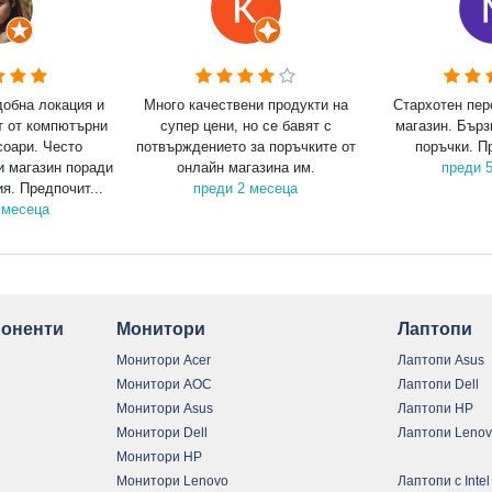
добна локация и
Много качествени продукти на
Стархотен пер
т от компютърни
супер цени, но се бавят с
магазин. Бърз
соари. Често
потвърждението за поръчките от
поръчки. П
и магазин поради
онлайн магазина им.
преди 
я. Предпочит...
преди 2 месеца
 месеца
оненти
Монитори
Лаптопи
Монитори Acer
Лаптопи Asus
Монитори AOC
Лаптопи Dell
Монитори Asus
Лаптопи HP
Монитори Dell
Лаптопи Leno
Монитори HP
Монитори Lenovo
Лаптопи с Intel