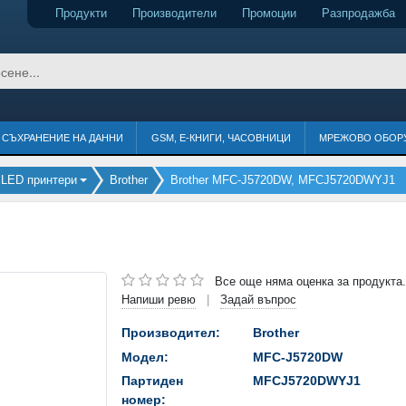
Продукти
Производители
Промоции
Разпродажба
СЪХРАНЕНИЕ НА ДАННИ
GSM, Е-КНИГИ, ЧАСОВНИЦИ
МРЕЖОВО ОБОР
 LED принтери
Brother
Brother MFC-J5720DW, MFCJ5720DWYJ1
Все още няма оценка за продукта.
Напиши ревю
Задай въпрос
|
Производител:
Brother
Модел:
MFC-J5720DW
Партиден
MFCJ5720DWYJ1
номер: