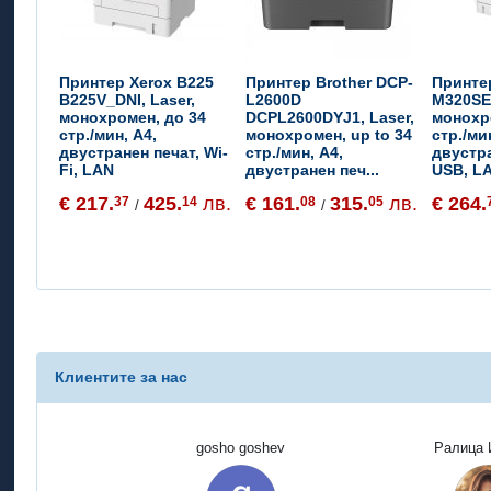
Принтер Xerox B225
Принтер Brother DCP-
Принте
B225V_DNI, Laser,
L2600D
M320SE 
монохромен, до 34
DCPL2600DYJ1, Laser,
монохр
стр./мин, A4,
монохромен, up to 34
стр./ми
двустранен печат, Wi-
стр./мин, A4,
двустра
Fi, LAN
двустранен печ...
USB, L
€ 217.
425.
лв.
€ 161.
315.
лв.
€ 264.
37
14
08
05
/
/
Клиентите за нас
gosho goshev
Ралица 