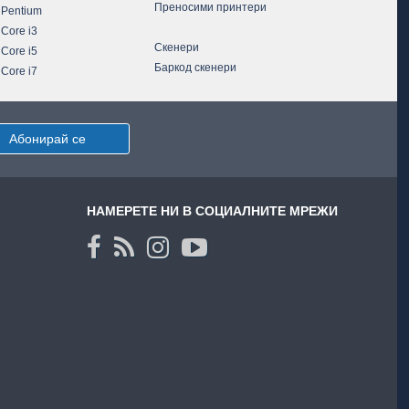
Преносими принтери
 Pentium
 Core i3
Скенери
 Core i5
Баркод скенери
 Core i7
Абонирай се
НАМЕРЕТЕ НИ В СОЦИАЛНИТЕ МРЕЖИ