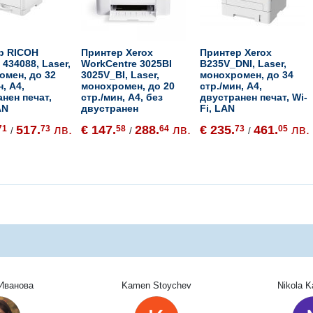
р RICOH
Принтер Xerox
Принтер Xerox
434088, Laser,
WorkCentre 3025BI
B235V_DNI, Laser,
омен, до 32
3025V_BI, Laser,
монохромен, до 34
н, A4,
монохромен, до 20
стр./мин, A4,
нен печат,
стр./мин, A4, без
двустранен печат, Wi-
AN
двустранен
Fi, LAN
517.
лв.
€ 147.
288.
лв.
€ 235.
461.
лв.
71
73
58
64
73
05
/
/
/
Иванова
Kamen Stoychev
Nikola 