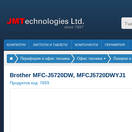
КОМПЮТРИ
ЛАПТОПИ И ТАБЛЕТИ
КОМПОНЕНТИ
ПЕРИФЕРИЯ
Периферия и офис техника
Офис техника
Лазерни и
Brother MFC-J5720DW, MFCJ5720DWYJ1
Продуктов код:
7659