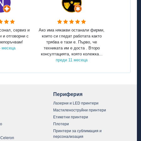
сонал, сервиз и
Ако има някакви останали фирми,
и и отговорни с
които си гледат работата както
репоръчвам!
трябва е тази е. Първо, че
5 месеца
техниката им е доста . Второ
консултацията, която колежка...
преди 11 месеца
Периферия
Лазерни и LED принтери
Мастиленоструйни принтери
Етикетни принтери
vo
Плотери
Принтери за сублимация и
персонализация
 Celeron