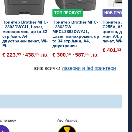
ТОП ПРОДУКТ
НОВ ПРОДУКТ
Принтер Brother MFC-
Принтер Brother MFC-
Принтер Xero
L2802DWYJ1, Laser,
L2862DW
C255V_AEU, La
монохромен, up to 32
MFCL2862DWYJ1,
цветен, до 25 
стр./мин, A4,
Laser, монохромен, up
мин, A4, двус
двустранен печат, Wi-
to 34 стр./мин, A4,
печат, Wi-Fi, 
Fi...
двустранен
€ 401.
78
52
/
€ 223.
438.
лв.
€ 300.
587.
лв.
99
09
58
88
/
/
виж всички
лазерни и led принтери
Kamenarov
Иво Иванов