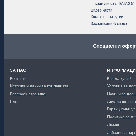
Твърди дискове SATA 3.5"
Видео карти
Компютърни кутии
Захранващи блокове
Специални офер
ЗА НАС
ИНФОРМАЦИЯ
Контакти
Как да купя?
История и данни за компанията
Условия за дос
Facebook страница
Начини за пла
Блог
Анулиране на п
Гаранционни у
Политика за ли
Лизинг
Забравена пар