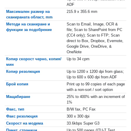
ADF
Максимален размер на
215.9 x 355.6 mm
сканираната област, mm
Методи на сканиране и
Scan to Email, Image, OCR &
функции за подобрение
file; Scan to SharePoint from PC
(CC4 only); Scan to FTP; Scan
direct to Box, Dropbox, Evernote,
Google Drive, OneDrive, &
OneNote
Копир скорост черно, копия/
Up to 34 cpm
мин
Копир резолюция
Up to 1200 x 1200 dpi from glass;
Up to 600 x 600 dpi from ADF
Брой копия
Print up to 99 copies of each page
with a non-sort / sort option
Мащабиране
25% to 400% with an increment of
1%
Факс, тип
B/W fax, PC Fax
Факс резолюция
300 x 300 dpi
Скорост на модема
33.6kbps Super G3
Памет, страници
Up to 500 pages (ITU-T Test