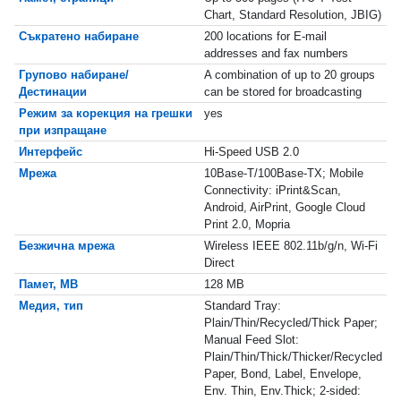
Chart, Standard Resolution, JBIG)
Съкратено набиране
200 locations for E-mail
addresses and fax numbers
Групово набиране/
A combination of up to 20 groups
Дестинации
can be stored for broadcasting
Режим за корекция на грешки
yes
при изпращане
Интерфейс
Hi-Speed USB 2.0
Мрежа
10Base-T/100Base-TX; Mobile
Connectivity: iPrint&Scan,
Android, AirPrint, Google Cloud
Print 2.0, Mopria
Безжична мрежа
Wireless IEEE 802.11b/g/n, Wi-Fi
Direct
Памет, MB
128 MB
Медия, тип
Standard Tray:
Plain/Thin/Recycled/Thick Paper;
Manual Feed Slot:
Plain/Thin/Thick/Thicker/Recycled
Paper, Bond, Label, Envelope,
Env. Thin, Env.Thick; 2-sided: