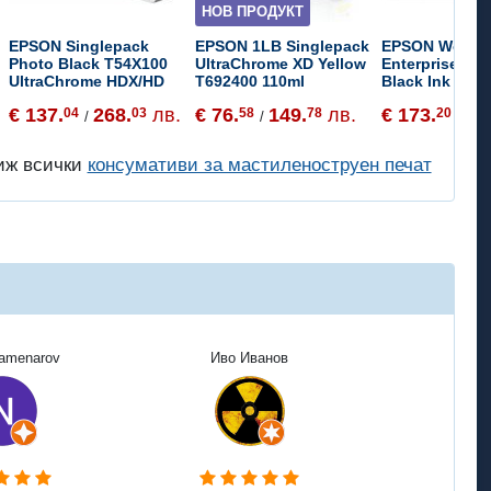
НОВ ПРОДУКТ
EPSON Singlepack
EPSON 1LB Singlepack
EPSON WorkF
Photo Black T54X100
UltraChrome XD Yellow
Enterprise AM
UltraChrome HDX/HD
T692400 110ml
Black Ink
€ 137.
268.
лв.
€ 76.
149.
лв.
€ 173.
33
04
03
58
78
20
/
/
/
иж всички
консумативи за мастиленоструен печат
Kamenarov
Иво Иванов