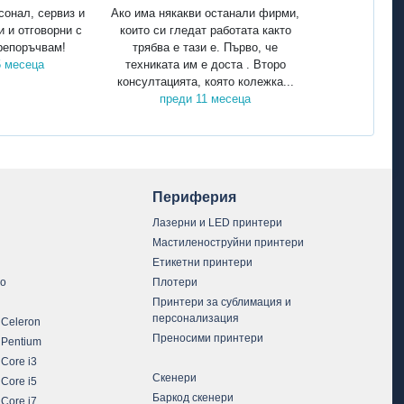
сонал, сервиз и
Ако има някакви останали фирми,
и и отговорни с
които си гледат работата както
репоръчвам!
трябва е тази е. Първо, че
5 месеца
техниката им е доста . Второ
консултацията, която колежка...
преди 11 месеца
Периферия
Лазерни и LED принтери
Мастиленоструйни принтери
Етикетни принтери
vo
Плотери
Принтери за сублимация и
персонализация
 Celeron
Преносими принтери
 Pentium
 Core i3
Скенери
 Core i5
Баркод скенери
 Core i7