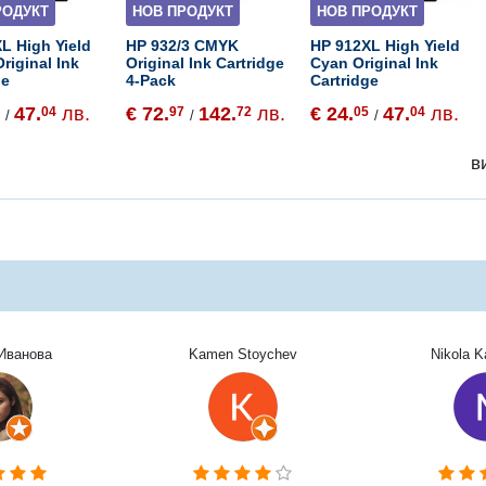
РОДУКТ
НОВ ПРОДУКТ
НОВ ПРОДУКТ
L High Yield
HP 932/3 CMYK
HP 912XL High Yield
riginal Ink
Original Ink Cartridge
Cyan Original Ink
ge
4-Pack
Cartridge
47.
лв.
€ 72.
142.
лв.
€ 24.
47.
лв.
5
04
97
72
05
04
/
/
/
в
Иванова
Kamen Stoychev
Nikola 