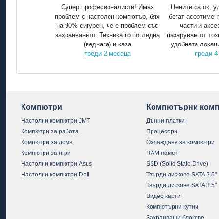
Супер професионалисти! Имах
Цените са ок, у
проблем с настолен компютър, бях
богат асортимен
на 90% сигурен, че е проблем със
части и аксе
захранването. Техника го погледна
пазарувам от тоз
(веднага) и каза
удобната локаци
преди 2 месеца
преди 4
Компютри
Компютърни комп
Настолни компютри JMT
Дънни платки
Компютри за работа
Процесори
Компютри за дома
Охлаждане за компютри
Компютри за игри
RAM памет
Настолни компютри Asus
SSD (Solid State Drive)
Настолни компютри Dell
Твърди дискове SATA 2.5"
Твърди дискове SATA 3.5"
Видео карти
Компютърни кутии
Захранващи блокове