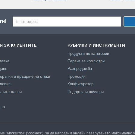
ти!
 ЗА КЛИЕНТИТЕ
РУБРИКИ И ИНСТРУМЕНТИ
Продукти по категории
тавка
Сервиз за компютри
щане
Разпродажба
оръчки и връщане на стоки
Промоция
словия
Конфигуратор
чните данни
Подаръчни ваучери
ола
ме "бисквитки" ("cookies"), за да направим онлайн пазаруването максимално 