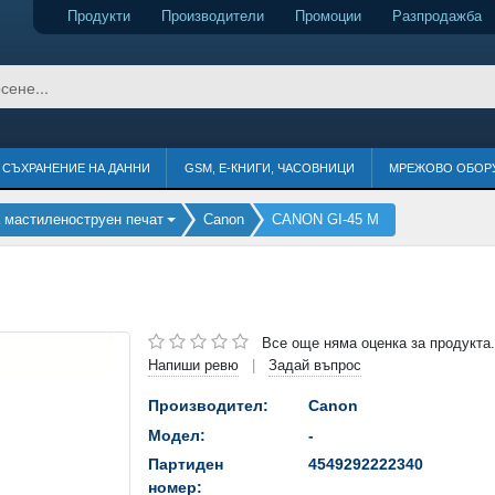
Продукти
Производители
Промоции
Разпродажба
СЪХРАНЕНИЕ НА ДАННИ
GSM, Е-КНИГИ, ЧАСОВНИЦИ
МРЕЖОВО ОБОР
 мастиленоструен печат
Canon
CANON GI-45 M
Все още няма оценка за продукта.
Напиши ревю
Задай въпрос
|
Производител:
Canon
Модел:
-
Партиден
4549292222340
номер: