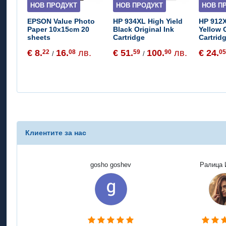
НОВ ПРОДУКТ
НОВ ПРОДУКТ
НОВ П
EPSON Value Photo
HP 934XL High Yield
HP 912X
Paper 10x15cm 20
Black Original Ink
Yellow O
sheets
Cartridge
Cartrid
€ 8.
16.
лв.
€ 51.
100.
лв.
€ 24.
22
08
59
90
0
/
/
Клиентите за нас
gosho goshev
Ралица 