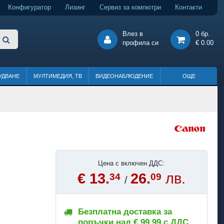
Конфигуратор
Лизинг
Сервиз за компютри
Контакти
Влез в
0 бр.
профила си
€ 0.00
УДВАНЕ
МУЛТИМЕДИЯ, ТВ
ВИДЕОНАБЛЮДЕНИЕ
ОЩЕ
Цена с включен ДДС:
€ 13.
26.
лв.
34
09
/
Безплатна доставка за
поръчки над € 99.99 с ДДС