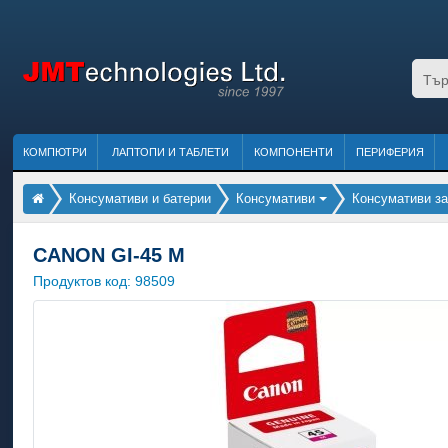
КОМПЮТРИ
ЛАПТОПИ И ТАБЛЕТИ
КОМПОНЕНТИ
ПЕРИФЕРИЯ
Консумативи и батерии
Консумативи
Консумативи за
CANON GI-45 M
Продуктов код:
98509