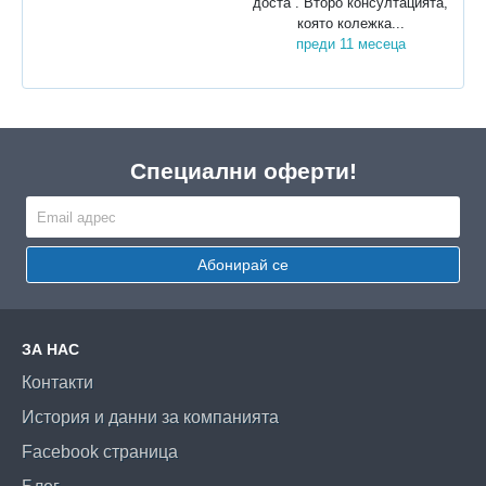
доста . Второ консултацията,
която колежка...
преди 11 месеца
Специални оферти!
Абонирай се
ЗА НАС
Контакти
История и данни за компанията
Facebook страница