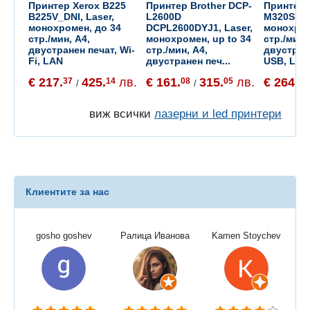
Принтер Xerox B225
Принтер Brother DCP-
Принтер
B225V_DNI, Laser,
L2600D
M320SE 43
монохромен, до 34
DCPL2600DYJ1, Laser,
монохром
стр./мин, A4,
монохромен, up to 34
стр./мин,
двустранен печат, Wi-
стр./мин, A4,
двустран
Fi, LAN
двустранен печ...
USB, LAN
€ 217.
425.
лв.
€ 161.
315.
лв.
€ 264.
37
14
08
05
71
/
/
виж всички
лазерни и led принтери
Клиентите за нас
gosho goshev
Ралица Иванова
Kamen Stoychev