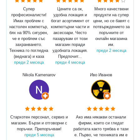
Супер
Цените са ок,
Много качествени
професионалисти!
удобна локация и
продукти на супер
Имах проблем с
богат асортимент от
цени, но се бавят с
настолен компютър,
компютърни части и
потвърждението за
бях на 90% сигурен,
аксесоари. Често
поръчките от
че е проблем със
пазарувам от този
онлайн магазина
захранването.
магазин поради
им.
Техника го погледна
удобната локация.
преди 2 месеца
(веднага) и каза
Предпочит...
преди 2 месеца
преди 4 месеца
Nikola Kamenarov
Иво Иванов
Стархотен персонал, сервиз и
Ако има някакви останали
магазин. Бързи и отговорни с
фирми, които си гледат
поръчки. Препоръчвам!
работата както трябва е тази
преди 5 месеца
е. Първо, че техниката им е