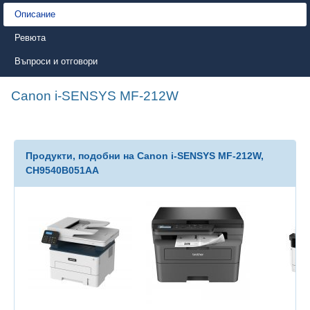
Описание
Ревюта
Въпроси и отговори
Canon i-SENSYS MF-212W
Продукти, подобни на Canon i-SENSYS MF-212W,
CH9540B051AA