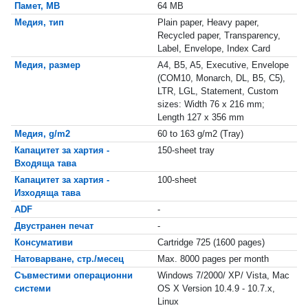
Памет, MB
64 MB
Медия, тип
Plain paper, Heavy paper,
Recycled paper, Transparency,
Label, Envelope, Index Card
Медия, размер
A4, B5, A5, Executive, Envelope
(COM10, Monarch, DL, B5, C5),
LTR, LGL, Statement, Custom
sizes: Width 76 x 216 mm;
Length 127 x 356 mm
Медия, g/m2
60 to 163 g/m2 (Tray)
Капацитет за хартия -
150-sheet tray
Входяща тава
Капацитет за хартия -
100-sheet
Изходяща тава
ADF
-
Двустранен печат
-
Консумативи
Cartridge 725 (1600 pages)
Натоварване, стр./месец
Max. 8000 pages per month
Съвместими операционни
Windows 7/2000/ XP/ Vista, Mac
системи
OS X Version 10.4.9 - 10.7.x,
Linux