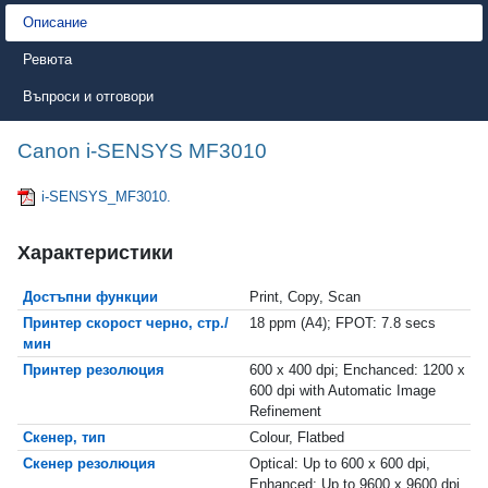
Описание
Ревюта
Въпроси и отговори
Canon i-SENSYS MF3010
i-SENSYS_MF3010.
Характеристики
Достъпни функции
Print, Copy, Scan
Принтер скорост черно, стр./
18 ppm (A4); FPOT: 7.8 secs
мин
Принтер резолюция
600 x 400 dpi; Enchanced: 1200 x
600 dpi with Automatic Image
Refinement
Скенер, тип
Colour, Flatbed
Скенер резолюция
Optical: Up to 600 x 600 dpi,
Enhanced: Up to 9600 x 9600 dpi