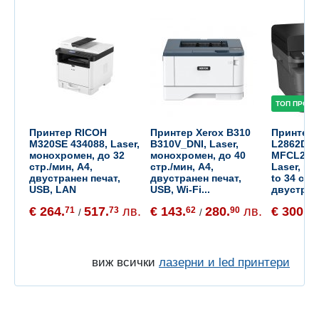
ТОП ПРОДУ
Принтер RICOH
Принтер Xerox B310
Принтер 
M320SE 434088, Laser,
B310V_DNI, Laser,
L2862DW
монохромен, до 32
монохромен, до 40
MFCL286
стр./мин, A4,
стр./мин, A4,
Laser, м
двустранен печат,
двустранен печат,
to 34 стр.
USB, LAN
USB, Wi-Fi...
двустран
€ 264.
517.
лв.
€ 143.
280.
лв.
€ 300.
71
73
62
90
58
/
/
виж всички
лазерни и led принтери