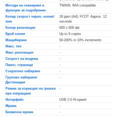
Методи на сканиране и
TWAIN, WIA compatible
функции за подобрение
Копир скорост черно, копия/
18 ppm (A4); FCOT: Approx. 12
мин
seconds
Копир резолюция
600 x 600 dpi
Брой копия
Up to 9 copies
Мащабиране
50-200% in 10% increments
Факс, тип
-
Факс резолюция
-
Скорост на модема
-
Памет, страници
-
Съкратено набиране
-
Групово набиране/
-
Дестинации
Режим за корекция на грешки
-
при изпращане
Интерфейс
USB 2.0 Hi-speed
Мрежа
-
Безжична мрежа
-