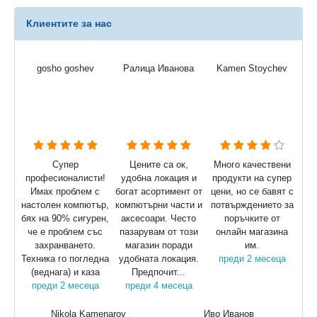
Клиентите за нас
gosho goshev
Ралица Иванова
Kamen Stoychev
Супер
Цените са ок,
Много качествени
професионалисти!
удобна локация и
продукти на супер
Имах проблем с
богат асортимент от
цени, но се бавят с
настолен компютър,
компютърни части и
потвърждението за
бях на 90% сигурен,
аксесоари. Често
поръчките от
че е проблем със
пазарувам от този
онлайн магазина
захранването.
магазин поради
им.
Техника го погледна
удобната локация.
преди 2 месеца
(веднага) и каза
Предпочит...
преди 2 месеца
преди 4 месеца
Nikola Kamenarov
Иво Иванов