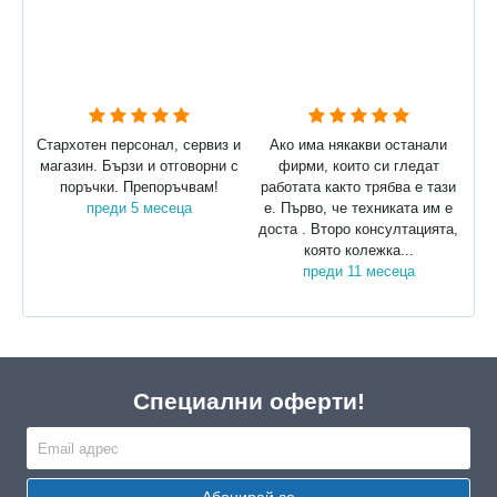
Стархотен персонал, сервиз и
Ако има някакви останали
магазин. Бързи и отговорни с
фирми, които си гледат
поръчки. Препоръчвам!
работата както трябва е тази
преди 5 месеца
е. Първо, че техниката им е
доста . Второ консултацията,
която колежка...
преди 11 месеца
Специални оферти!
Абонирай се