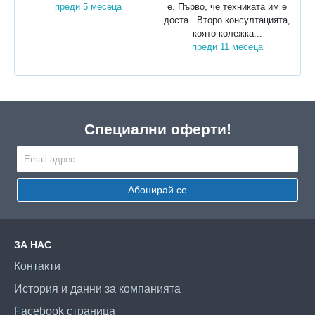
преди 5 месеца
е. Първо, че техниката им е
доста . Второ консултацията,
която колежка...
преди 11 месеца
Специални оферти!
Абонирай се
ЗА НАС
Контакти
История и данни за компанията
Facebook страница