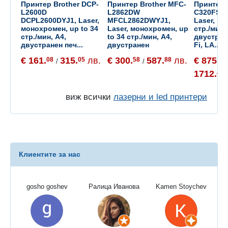
Принтер Brother DCP-
Принтер Brother MFC-
Принтер 
L2600D
L2862DW
C320FSE 
DCPL2600DYJ1, Laser,
MFCL2862DWYJ1,
Laser, цв
монохромен, up to 34
Laser, монохромен, up
стр./мин,
стр./мин, A4,
to 34 стр./мин, A4,
двустране
двустранен печ...
двустранен
Fi, LA...
€ 161.
315.
лв.
€ 300.
587.
лв.
€ 875.
08
05
58
88
54
/
/
1712.
41
виж всички
лазерни и led принтери
Клиентите за нас
gosho goshev
Ралица Иванова
Kamen Stoychev