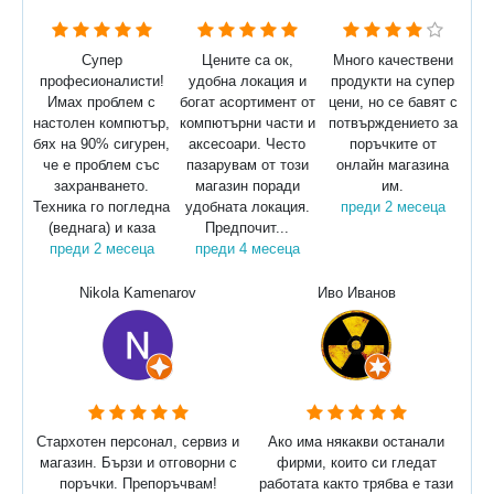
Супер
Цените са ок,
Много качествени
професионалисти!
удобна локация и
продукти на супер
Имах проблем с
богат асортимент от
цени, но се бавят с
настолен компютър,
компютърни части и
потвърждението за
бях на 90% сигурен,
аксесоари. Често
поръчките от
че е проблем със
пазарувам от този
онлайн магазина
захранването.
магазин поради
им.
Техника го погледна
удобната локация.
преди 2 месеца
(веднага) и каза
Предпочит...
преди 2 месеца
преди 4 месеца
Nikola Kamenarov
Иво Иванов
Стархотен персонал, сервиз и
Ако има някакви останали
магазин. Бързи и отговорни с
фирми, които си гледат
поръчки. Препоръчвам!
работата както трябва е тази