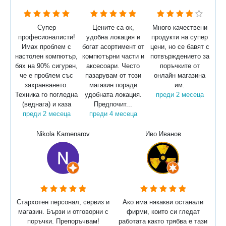
Супер
Цените са ок,
Много качествени
професионалисти!
удобна локация и
продукти на супер
Имах проблем с
богат асортимент от
цени, но се бавят с
настолен компютър,
компютърни части и
потвърждението за
бях на 90% сигурен,
аксесоари. Често
поръчките от
че е проблем със
пазарувам от този
онлайн магазина
захранването.
магазин поради
им.
Техника го погледна
удобната локация.
преди 2 месеца
(веднага) и каза
Предпочит...
преди 2 месеца
преди 4 месеца
Nikola Kamenarov
Иво Иванов
Стархотен персонал, сервиз и
Ако има някакви останали
магазин. Бързи и отговорни с
фирми, които си гледат
поръчки. Препоръчвам!
работата както трябва е тази