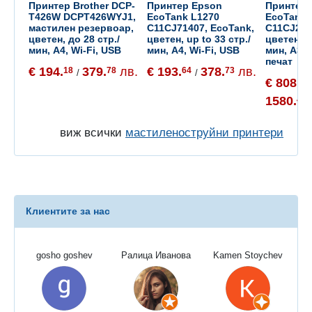
Принтер Brother DCP-
Принтер Epson
Принтер 
T426W DCPT426WYJ1,
EcoTank L1270
EcoTank 
мастилен резервоар,
C11CJ71407, EcoTank,
C11CJ214
цветен, до 28 стр./
цветен, up to 33 стр./
цветен, д
мин, A4, Wi-Fi, USB
мин, A4, Wi-Fi, USB
мин, A3+
печат
€ 194.
379.
лв.
€ 193.
378.
лв.
18
78
64
73
/
/
€ 808.
06
1580.
43
виж всички
мастиленоструйни принтери
Клиентите за нас
gosho goshev
Ралица Иванова
Kamen Stoychev