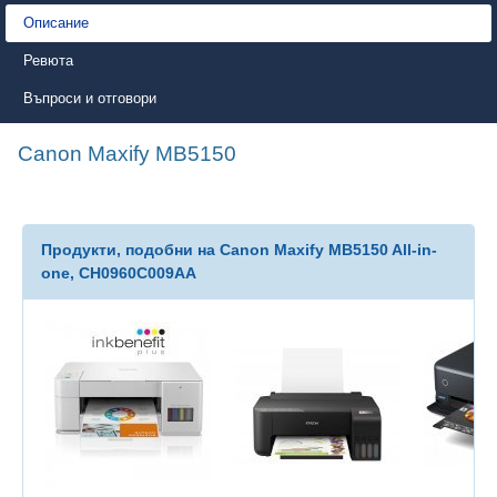
Описание
Ревюта
Въпроси и отговори
Canon Maxify MB5150
Продукти, подобни на Canon Maxify MB5150 All-in-
one, CH0960C009AA