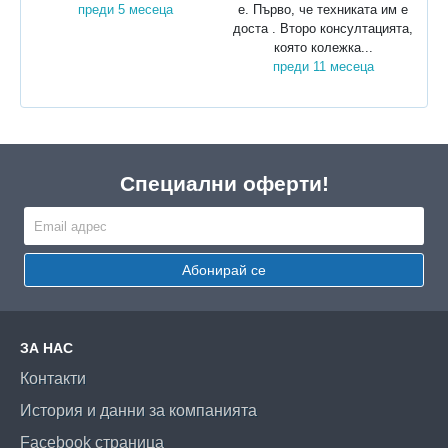
преди 5 месеца
е. Първо, че техниката им е
доста . Второ консултацията,
която колежка...
преди 11 месеца
Специални оферти!
Абонирай се
ЗА НАС
Контакти
История и данни за компанията
Facebook страница