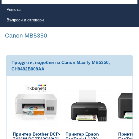
Ревюта
Въпроси и отговори
Canon MB5350
Продукти, подобни на Canon Maxify MB5350,
CH9492B009AA
Принтер Brother DCP-
Принтер Epson
Принтер 
T426W DCPT426WYJ1,
EcoTank L1270
EcoTank 