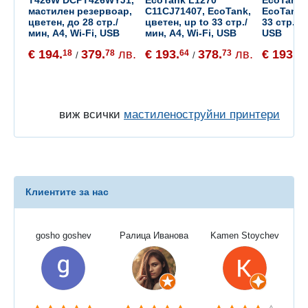
мастилен резервоар,
C11CJ71407, EcoTank,
EcoTank,
цветен, до 28 стр./
цветен, up to 33 стр./
33 стр./ми
мин, A4, Wi-Fi, USB
мин, A4, Wi-Fi, USB
USB
€ 194.
379.
лв.
€ 193.
378.
лв.
€ 193.
18
78
64
73
85
/
/
виж всички
мастиленоструйни принтери
Клиентите за нас
gosho goshev
Ралица Иванова
Kamen Stoychev