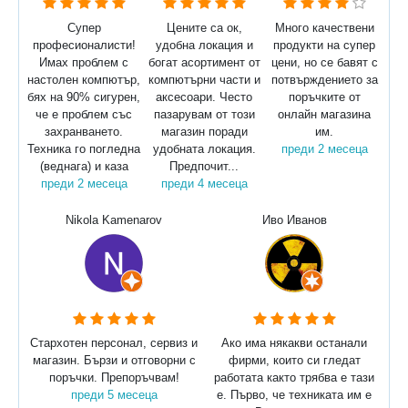
Супер
Цените са ок,
Много качествени
професионалисти!
удобна локация и
продукти на супер
Имах проблем с
богат асортимент от
цени, но се бавят с
настолен компютър,
компютърни части и
потвърждението за
бях на 90% сигурен,
аксесоари. Често
поръчките от
че е проблем със
пазарувам от този
онлайн магазина
захранването.
магазин поради
им.
Техника го погледна
удобната локация.
преди 2 месеца
(веднага) и каза
Предпочит...
преди 2 месеца
преди 4 месеца
Nikola Kamenarov
Иво Иванов
Стархотен персонал, сервиз и
Ако има някакви останали
магазин. Бързи и отговорни с
фирми, които си гледат
поръчки. Препоръчвам!
работата както трябва е тази
преди 5 месеца
е. Първо, че техниката им е