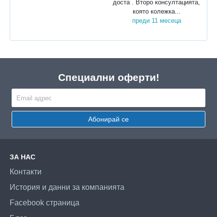
доста . Второ консултацията,
която колежка...
преди 11 месеца
Специални оферти!
Абонирай се
ЗА НАС
Контакти
История и данни за компанията
Facebook страница