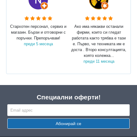
Стархотен персонал, сервиз и
Ако има някакви останали
магазин. Бързи и отговорни с
фирми, които си гледат
поръчки. Препоръчвам!
работата както трябва е тази
преди 5 месеца
е. Първо, че техниката им е
доста . Второ консултацията,
която колежка...
преди 11 месеца
Специални оферти!
Абонирай се