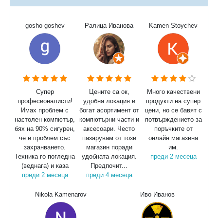
gosho goshev
Ралица Иванова
Kamen Stoychev
Супер
Цените са ок,
Много качествени
професионалисти!
удобна локация и
продукти на супер
Имах проблем с
богат асортимент от
цени, но се бавят с
настолен компютър,
компютърни части и
потвърждението за
бях на 90% сигурен,
аксесоари. Често
поръчките от
че е проблем със
пазарувам от този
онлайн магазина
захранването.
магазин поради
им.
Техника го погледна
удобната локация.
преди 2 месеца
(веднага) и каза
Предпочит...
преди 2 месеца
преди 4 месеца
Nikola Kamenarov
Иво Иванов