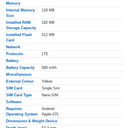
Memory
Internal Memory
128 MB
Size
Installed RAM
192 MB
Storage Capacity
Installed Flash
512 MB
Card
Network
Protocols
LTE
Battery
Battery Capacity
680 mAh
Miscellaneous
External Colour
Yellow
SIM Card
Single Sim
SIM Card Type
Nano-SIM
Software
Requires
Android
Operating System
Apple iOS
Dimensions & Weight Device
Depth (mm)
53.3 mm