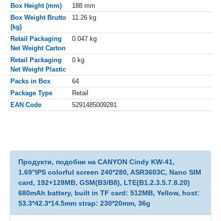
Box Height (mm)
188 mm
Box Weight Brutto
11.26 kg
(kg)
Retail Packaging
0.047 kg
Net Weight Carton
Retail Packaging
0 kg
Net Weight Plastic
Packs in Box
64
Package Type
Retail
EAN Code
5291485009281
Продукти, подобни на CANYON Cindy KW-41,
1.69''IPS colorful screen 240*280, ASR3603C, Nano SIM
card, 192+128MB, GSM(B3/B8), LTE(B1.2.3.5.7.8.20)
680mAh battery, built in TF card: 512MB, Yellow, host:
53.3*42.3*14.5mm strap: 230*20mm, 36g