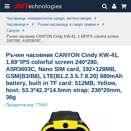
Часовници, измервателни уреди, метеостанции
Часовници
Ръчни часовници и смарт гривни
Canyon
Ръчен часовник CANYON Cindy KW-41, 1.69''IPS colorful screen
240*280, ASR3603C,...
Ръчен часовник CANYON Cindy KW-41,
1.69''IPS colorful screen 240*280,
ASR3603C, Nano SIM card, 192+128MB,
GSM(B3/B8), LTE(B1.2.3.5.7.8.20) 680mAh
battery, built in TF card: 512MB, Yellow,
host: 53.3*42.3*14.5mm strap: 230*20mm,
36g
Продуктов код:
77643