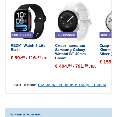
НОВ ПРОДУКТ
НОВ ПРОДУКТ
НОВ ПРОДУ
REDMI Watch 6 Lite
Смарт часовник
Смарт ча
Black
Samsung Galaxy
Xiaomi W
Watch9 BT 40mm
Silver (B
€ 59.
116.
лв.
48
33
Cream
/
€ 155.
65
€ 404.
791.
лв.
94
99
/
виж всички
ръчни часовници и смарт гривни
Клиентите за нас