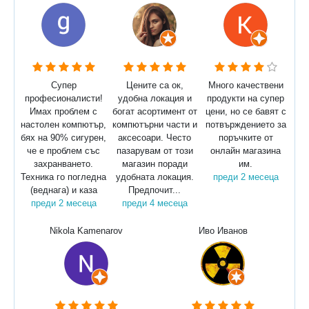
Супер
Цените са ок,
Много качествени
професионалисти!
удобна локация и
продукти на супер
Имах проблем с
богат асортимент от
цени, но се бавят с
настолен компютър,
компютърни части и
потвърждението за
бях на 90% сигурен,
аксесоари. Често
поръчките от
че е проблем със
пазарувам от този
онлайн магазина
захранването.
магазин поради
им.
Техника го погледна
удобната локация.
преди 2 месеца
(веднага) и каза
Предпочит...
преди 2 месеца
преди 4 месеца
Nikola Kamenarov
Иво Иванов