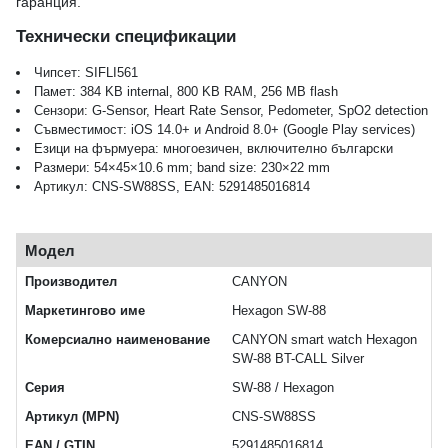
гаранция.
Технически спецификации
Чипсет: SIFLI561
Памет: 384 KB internal, 800 KB RAM, 256 MB flash
Сензори: G-Sensor, Heart Rate Sensor, Pedometer, SpO2 detection
Съвместимост: iOS 14.0+ и Android 8.0+ (Google Play services)
Езици на фърмуера: многоезичен, включително български
Размери: 54×45×10.6 mm; band size: 230×22 mm
Артикул: CNS-SW88SS, EAN: 5291485016814
Модел
Производител
CANYON
Маркетингово име
Hexagon SW-88
Комерсиално наименование
CANYON smart watch Hexagon
SW-88 BT-CALL Silver
Серия
SW-88 / Hexagon
Артикул (MPN)
CNS-SW88SS
EAN / GTIN
5291485016814