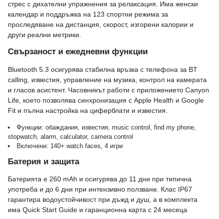
стрес с дихателни упражнения за релаксация. Има женски
календар и поддръжка на 123 спортни режима за
проследяване на дистанция, скорост, изгорени калории и
други реални метрики.
Свързаност и ежедневни функции
Bluetooth 5.3 осигурява стабилна връзка с телефона за BT
calling, известия, управление на музика, контрол на камерата
и гласов асистент. Часовникът работи с приложението Canyon
Life, което позволява синхронизация с Apple Health и Google
Fit и пълна настройка на циферблати и известия.
Функции: обаждания, известия, music control, find my phone,
stopwatch, alarm, calculator, camera control
Включени: 140+ watch faces, 4 игри
Батерия и защита
Батерията е 260 mAh и осигурява до 11 дни при типична
употреба и до 6 дни при интензивно ползване. Клас IP67
гарантира водоустойчивост при дъжд и душ, а в комплекта
има Quick Start Guide и гаранционна карта с 24 месеца