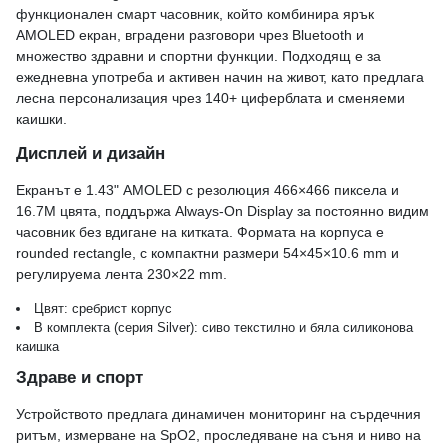
функционален смарт часовник, който комбинира ярък
AMOLED екран, вградени разговори чрез Bluetooth и
множество здравни и спортни функции. Подходящ е за
ежедневна употреба и активен начин на живот, като предлага
лесна персонализация чрез 140+ циферблата и сменяеми
каишки.
Дисплей и дизайн
Екранът е 1.43" AMOLED с резолюция 466×466 пиксела и
16.7M цвята, поддържа Always-On Display за постоянно видим
часовник без вдигане на китката. Формата на корпуса е
rounded rectangle, с компактни размери 54×45×10.6 mm и
регулируема лента 230×22 mm.
Цвят: сребрист корпус
В комплекта (серия Silver): сиво текстилно и бяла силиконова
каишка
Здраве и спорт
Устройството предлага динамичен мониторинг на сърдечния
ритъм, измерване на SpO2, проследяване на съня и ниво на