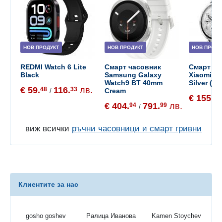
НОВ ПРОДУКТ
НОВ ПРОДУКТ
НОВ ПРОДУ
REDMI Watch 6 Lite
Смарт часовник
Смарт ча
Black
Samsung Galaxy
Xiaomi W
Watch9 BT 40mm
Silver (B
€ 59.
116.
лв.
48
33
Cream
/
€ 155.
65
€ 404.
791.
лв.
94
99
/
виж всички
ръчни часовници и смарт гривни
Клиентите за нас
gosho goshev
Ралица Иванова
Kamen Stoychev