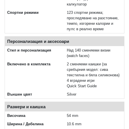
калкулатор
Спортни режими
123 спортни режима;
проследяване на разстояние,
темпо, изгорени калории и
пулс в реално време
Персонализация и аксесоари
Стил и персонализация
Над 140 сменяеми визии
(watch faces)
Включено в комплекта
2 сменяеми каишки (за
сребърния модел: сива
текстилна и бяла силиконова)
4 вградени игри
Quick Start Guide
Външен цвят
Silver
Размери и каишка
Височина
54 mm
Ширина / Дебелина
10.6 mm