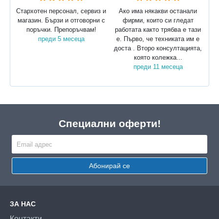
Стархотен персонал, сервиз и
Ако има някакви останали
магазин. Бързи и отговорни с
фирми, които си гледат
поръчки. Препоръчвам!
работата както трябва е тази
преди 5 месеца
е. Първо, че техниката им е
доста . Второ консултацията,
която колежка...
преди 11 месеца
Специални оферти!
Абонирай се
ЗА НАС
Контакти