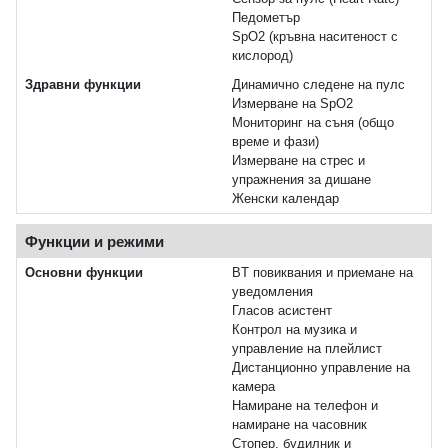
Педометър
SpO2 (кръвна наситеност с
кислород)
Здравни функции
Динамично следене на пулс
Измерване на SpO2
Мониторинг на съня (общо
време и фази)
Измерване на стрес и
упражнения за дишане
Женски календар
Функции и режими
Основни функции
BT повиквания и приемане на
уведомления
Гласов асистент
Контрол на музика и
управление на плейлист
Дистанционно управление на
камера
Намиране на телефон и
намиране на часовник
Стопер, будилник и