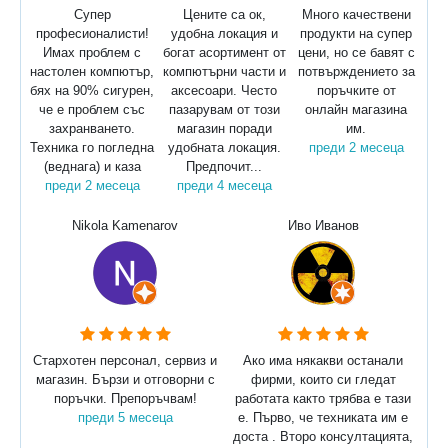
Супер
Цените са ок,
Много качествени
професионалисти!
удобна локация и
продукти на супер
Имах проблем с
богат асортимент от
цени, но се бавят с
настолен компютър,
компютърни части и
потвърждението за
бях на 90% сигурен,
аксесоари. Често
поръчките от
че е проблем със
пазарувам от този
онлайн магазина
захранването.
магазин поради
им.
Техника го погледна
удобната локация.
преди 2 месеца
(веднага) и каза
Предпочит...
преди 2 месеца
преди 4 месеца
Nikola Kamenarov
Иво Иванов
Стархотен персонал, сервиз и
Ако има някакви останали
магазин. Бързи и отговорни с
фирми, които си гледат
поръчки. Препоръчвам!
работата както трябва е тази
преди 5 месеца
е. Първо, че техниката им е
доста . Второ консултацията,