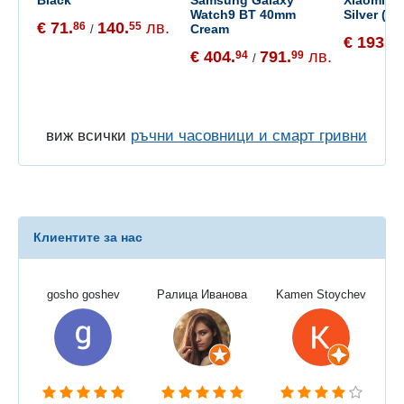
Watch9 BT 40mm
Silver (B
€ 71.
140.
лв.
86
55
Cream
/
€ 193.
01
€ 404.
791.
лв.
94
99
/
виж всички
ръчни часовници и смарт гривни
Клиентите за нас
gosho goshev
Ралица Иванова
Kamen Stoychev