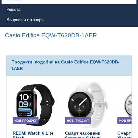
Ревюта
Въпроси и отговори
Casio Edifice EQW-T620DB-1AER
Продукти, подобни на Casio Edifice EQW-T620DB-
1AER
НОВ ПРОДУКТ
НОВ ПРОДУКТ
НОВ ПРОДУ
REDMI Watch 6 Lite
Смарт часовник
Смарт ча
Black
Samsung Galaxy
Xiaomi W