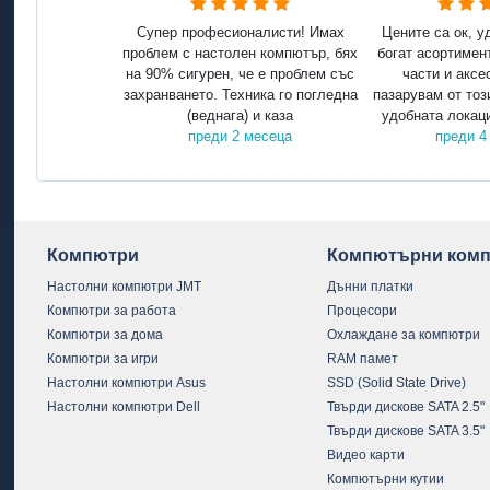
Супер професионалисти! Имах
Цените са ок, у
проблем с настолен компютър, бях
богат асортимен
на 90% сигурен, че е проблем със
части и аксе
захранването. Техника го погледна
пазарувам от тоз
(веднага) и каза
удобната локаци
преди 2 месеца
преди 4
Компютри
Компютърни комп
Настолни компютри JMT
Дънни платки
Компютри за работа
Процесори
Компютри за дома
Охлаждане за компютри
Компютри за игри
RAM памет
Настолни компютри Asus
SSD (Solid State Drive)
Настолни компютри Dell
Твърди дискове SATA 2.5"
Твърди дискове SATA 3.5"
Видео карти
Компютърни кутии