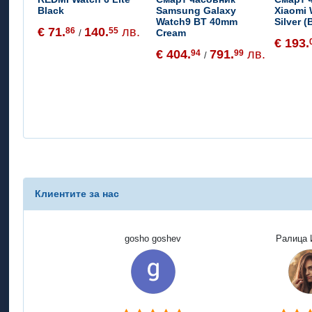
Black
Samsung Galaxy
Xiaomi
Watch9 BT 40mm
Silver 
€ 71.
140.
лв.
86
55
Cream
/
€ 193.
€ 404.
791.
лв.
94
99
/
Клиентите за нас
gosho goshev
Ралица 