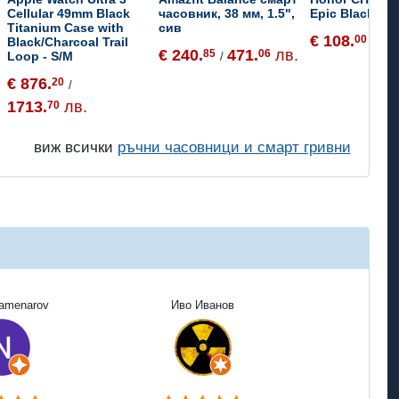
Cellular 49mm Black
часовник, 38 мм, 1.5",
Epic Black
Titanium Case with
сив
€ 108.
21
00
Black/Charcoal Trail
/
€ 240.
471.
лв.
85
06
Loop - S/M
/
€ 876.
20
/
1713.
лв.
70
виж всички
ръчни часовници и смарт гривни
Kamenarov
Иво Иванов