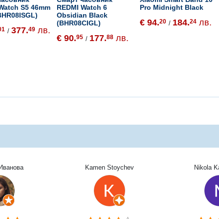
 Watch S5 46mm
REDMI Watch 6
Pro Midnight Black
(BHR08ISGL)
Obsidian Black
€ 94.
184.
лв.
20
24
(BHR08CIGL)
/
377.
лв.
01
49
/
€ 90.
177.
лв.
95
88
/
Иванова
Kamen Stoychev
Nikola 