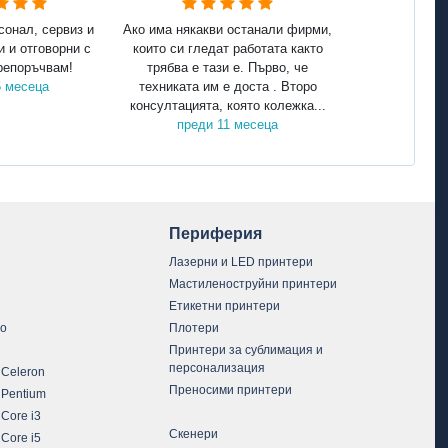
сонал, сервиз и
Ако има някакви останали фирми,
и и отговорни с
които си гледат работата както
репоръчвам!
трябва е тази е. Първо, че
5 месеца
техниката им е доста . Второ
консултацията, която колежка...
преди 11 месеца
Периферия
Лазерни и LED принтери
Мастиленоструйни принтери
Етикетни принтери
vo
Плотери
Принтери за сублимация и
персонализация
 Celeron
Преносими принтери
 Pentium
 Core i3
Скенери
 Core i5