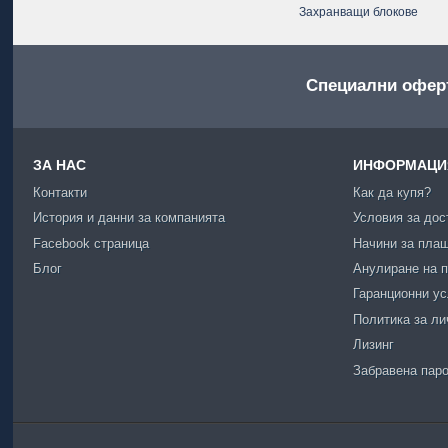
Захранващи блокове
Специални офер
ЗА НАС
ИНФОРМАЦИЯ
Контакти
Как да купя?
История и данни за компанията
Условия за дос
Facebook страница
Начини за пла
Блог
Анулиране на п
Гаранционни у
Политика за ли
Лизинг
Забравена пар