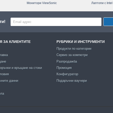
Монитори ViewSonic
Лаптопи с Intel
ти!
 ЗА КЛИЕНТИТЕ
РУБРИКИ И ИНСТРУМЕНТИ
Продукти по категории
тавка
Сервиз за компютри
щане
Разпродажба
оръчки и връщане на стоки
Промоция
словия
Конфигуратор
чните данни
Подаръчни ваучери
ола