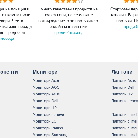
добна локация и
Много качествени продукти на
Стархотен пер
т от компютърни
супер цени, но се бавят с
магазин. Бърз
соари. Често
потвърждението за поръчките от
поръчки. П
и магазин поради
онлайн магазина им.
преди 
я. Предпочит...
преди 2 месеца
 месеца
оненти
Монитори
Лаптопи
Монитори Acer
Лаптопи Asus
Монитори AOC
Лаптопи Dell
Монитори Asus
Лаптопи HP
Монитори Dell
Лаптопи Leno
Монитори HP
Монитори Lenovo
Лаптопи с Intel
Монитори LG
Лаптопи с Intel
Монитори Philips
Лаптопи с Intel
Монитори Samsung
Лаптопи с Intel