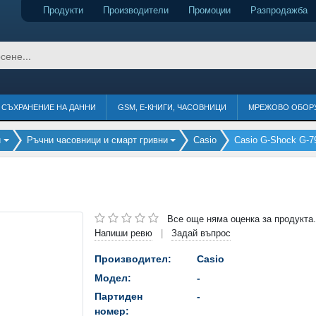
Продукти
Производители
Промоции
Разпродажба
СЪХРАНЕНИЕ НА ДАННИ
GSM, Е-КНИГИ, ЧАСОВНИЦИ
МРЕЖОВО ОБОР
и
Ръчни часовници и смарт гривни
Casio
Casio G-Shock G-
Все още няма оценка за продукта.
Напиши ревю
Задай въпрос
|
Производител:
Casio
Модел:
-
Партиден
-
номер: