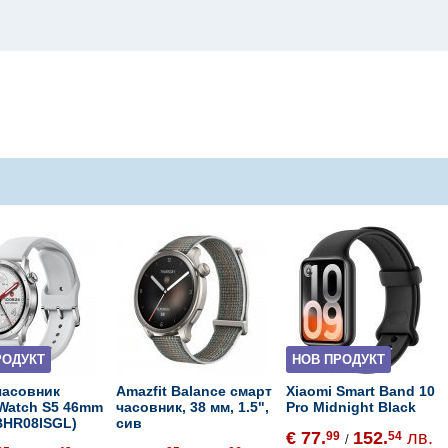
РОДУКТ
НОВ ПРОДУКТ
часовник
Amazfit Balance смарт
Xiaomi Smart Band 10
 Watch S5 46mm
часовник, 38 мм, 1.5",
Pro Midnight Black
(BHR08ISGL)
сив
€ 77.
152.
лв.
99
54
/