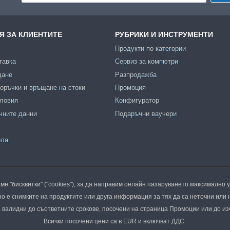
 ЗА КЛИЕНТИТЕ
РУБРИКИ И ИНСТРУМЕНТИ
Продукти по категории
тавка
Сервиз за компютри
щане
Разпродажба
оръчки и връщане на стоки
Промоция
словия
Конфигуратор
чните данни
Подаръчни ваучери
ола
ме "бисквитки" ("cookies"), за да направим онлайн пазаруването максимално 
о е снимките на продуктите или друга информация за тях да са неточни или 
валидни до съответните срокове, посочени на страница Промоции или до из
Всички посочени цени са в EUR и включват ДДС.