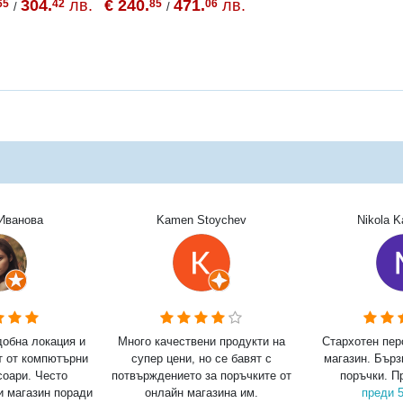
304.
лв.
€ 240.
471.
лв.
65
42
85
06
/
/
Иванова
Kamen Stoychev
Nikola 
добна локация и
Много качествени продукти на
Стархотен пер
т от компютърни
супер цени, но се бавят с
магазин. Бърз
соари. Често
потвърждението за поръчките от
поръчки. П
и магазин поради
онлайн магазина им.
преди 