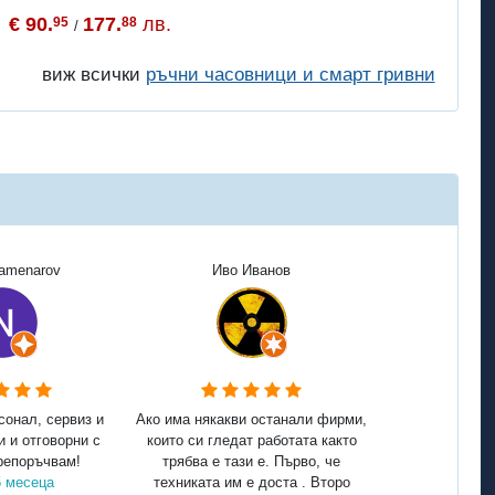
€ 90.
177.
лв.
95
88
/
виж всички
ръчни часовници и смарт гривни
Kamenarov
Иво Иванов
сонал, сервиз и
Ако има някакви останали фирми,
и и отговорни с
които си гледат работата както
репоръчвам!
трябва е тази е. Първо, че
5 месеца
техниката им е доста . Второ