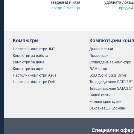
(веднага) и каза
удобната локаци
преди 2 месеца
преди 4
Компютри
Компютърни комп
Настолни компютри JMT
Дънни платки
Компютри за работа
Процесори
Компютри за дома
Охлаждане за компютри
Компютри за игри
RAM памет
Настолни компютри Asus
SSD (Solid State Drive)
Настолни компютри Dell
Твърди дискове SATA 2.5"
Твърди дискове SATA 3.5"
Видео карти
Компютърни кутии
Захранващи блокове
Специални офер