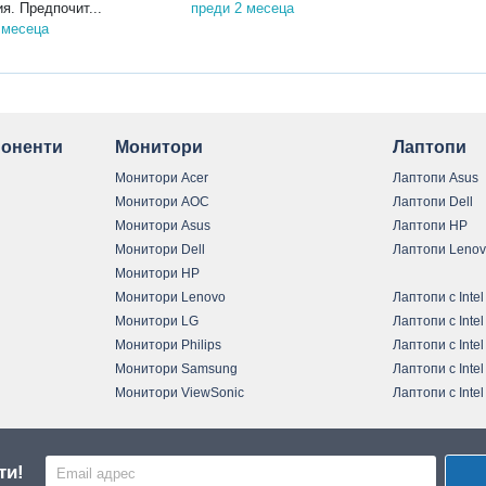
я. Предпочит...
преди 2 месеца
 месеца
оненти
Монитори
Лаптопи
Монитори Acer
Лаптопи Asus
Монитори AOC
Лаптопи Dell
Монитори Asus
Лаптопи HP
Монитори Dell
Лаптопи Leno
Монитори HP
Монитори Lenovo
Лаптопи с Intel
Монитори LG
Лаптопи с Intel
Монитори Philips
Лаптопи с Intel
Монитори Samsung
Лаптопи с Intel
Монитори ViewSonic
Лаптопи с Intel
ти!