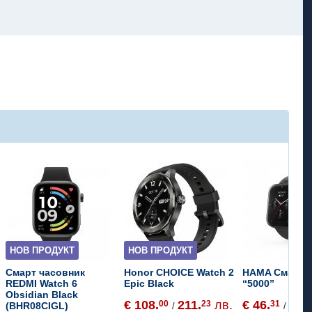
НОВ ПРОДУКТ
НОВ ПРОДУКТ
Смарт часовник
Honor CHOICE Watch 2
HAMA Смарт 
REDMI Watch 6
Epic Black
“5000”
Obsidian Black
€ 108.
211.
лв.
€ 46.
90.
00
23
31
5
(BHR08CIGL)
/
/