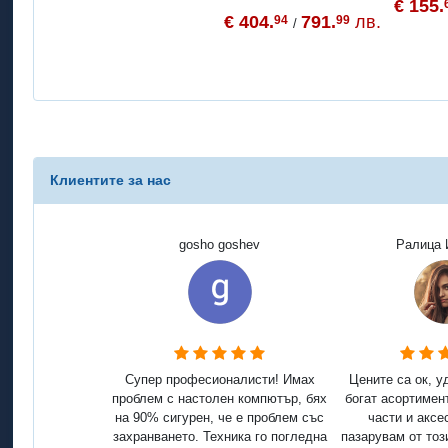
€ 155.
€ 404.
791.
лв.
94
99
/
Клиентите за нас
gosho goshev
Ралица 
Супер професионалисти! Имах
Цените са ок, у
проблем с настолен компютър, бях
богат асортимен
на 90% сигурен, че е проблем със
части и аксе
захранването. Техника го погледна
пазарувам от тоз