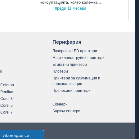
консултацията, която колежка...
преди 11 месеца
Периферия
Лазерни и LED принтери
Мастиленоструйни принтери
Етикетни принтери
vo
Плотери
Принтери за сублимация и
персонализация
 Celeron
Преносими принтери
 Pentium
 Core i3
Скенери
 Core i5
Баркод скенери
 Core i7
Абонирай се