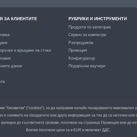
 ЗА КЛИЕНТИТЕ
РУБРИКИ И ИНСТРУМЕНТИ
Продукти по категории
тавка
Сервиз за компютри
щане
Разпродажба
оръчки и връщане на стоки
Промоция
словия
Конфигуратор
чните данни
Подаръчни ваучери
ола
ме "бисквитки" ("cookies"), за да направим онлайн пазаруването максимално 
о е снимките на продуктите или друга информация за тях да са неточни или 
валидни до съответните срокове, посочени на страница Промоции или до из
Всички посочени цени са в EUR и включват ДДС.