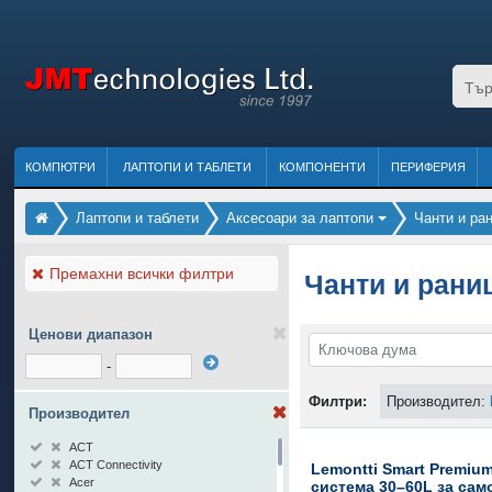
КОМПЮТРИ
ЛАПТОПИ И ТАБЛЕТИ
КОМПОНЕНТИ
ПЕРИФЕРИЯ
Лаптопи и таблети
Аксесоари за лаптопи
Чанти и ра
Премахни всички филтри
Чанти и раниц
Ценови диапазон
-
Филтри:
Производител:
Производител
ACT
ACT Connectivity
Lemontti Smart Premiu
Acer
система 30–60L за сам