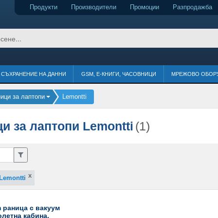
Продукти
Производители
Промоции
Разпродажба
СЪХРАНЕНИЕ НА ДАННИ
GSM, Е-КНИГИ, ЧАСОВНИЦИ
МРЕЖОВО ОБОР
ници за лаптопи
Lemontti
и за лаптопи Lemontti
(1)
Lemontti
m раница с вакуум
олетна кабина,