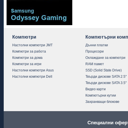
Компютри
Компютърни комп
Настолни компютри JMT
Дънни платки
Компютри за работа
Процесори
Компютри за дома
Охлаждане за компютри
Компютри за игри
RAM памет
Настолни компютри Asus
SSD (Solid State Drive)
Настолни компютри Dell
Твърди дискове SATA 2.5"
Твърди дискове SATA 3.5"
Видео карти
Компютърни кутии
Захранващи блокове
Специални офер