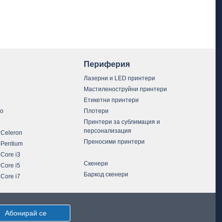
Периферия
Лазерни и LED принтери
Мастиленоструйни принтери
Етикетни принтери
vo
Плотери
Принтери за сублимация и
персонализация
 Celeron
Преносими принтери
 Pentium
 Core i3
Скенери
 Core i5
Баркод скенери
 Core i7
Абонирай се