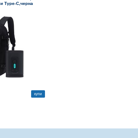
и Type-C,черна
купи