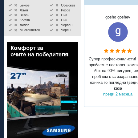
White Shark
Бежов
Оранжев
Xiaomi
Жълт
Розов
Зелен
Сив
gosho goshev
Кафяв
Син
Лилав
Червен
Многоцветен
Черен
Супер професионалисти!
проблем с настолен комп
бях на 90% сигурен, че
проблем със захранване
Техника го погледна (ведн
каза
преди 2 месеца