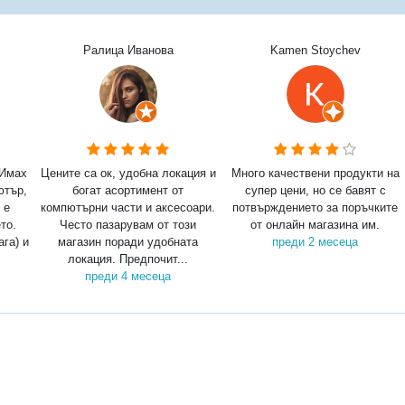
Ралица Иванова
Kamen Stoychev
 Имах
Цените са ок, удобна локация и
Много качествени продукти на
ютър,
богат асортимент от
супер цени, но се бавят с
 е
компютърни части и аксесоари.
потвърждението за поръчките
то.
Често пазарувам от този
от онлайн магазина им.
ага) и
магазин поради удобната
преди 2 месеца
локация. Предпочит...
преди 4 месеца