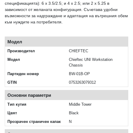
спецификацията): 6 x 3.5/2.5; и 4 x 2.5; или 2 x 5.25 в
зависимост от желаната конфигурация. Съчетава удобни
възможности за надграждане и адаптация на вътрешния обем
към нуждите на потребителя.
Модел
Производител
CHIEFTEC
Модел
Chieftec UNI Workstation
Chassis
Партиден номер
BW-01B-OP
GTIN
0753263079312
Основни параметри
Тип кутия
Middle Tower
Цвят
Black
Прозрачен страничен капак
N