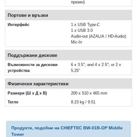
празен)
Портове и връзки
Интерфейс
1 x USB Type-C
1 x USB 3.0
Audio-out (AZALIA / HD-Audio)
Mic-In
Поддържани дискове
Възможности за дискови
6 x 3.5"; and 4 x 2.5"; or 2 x
устройства
5.25"
Физически характеристики
Размери (Ш x Д x В)
200 x 510 x 465 mm
Тегло
8.23 kg / 9.51
Продукти, подобни на CHIEFTEC BW-01B-OP Middle
Tower