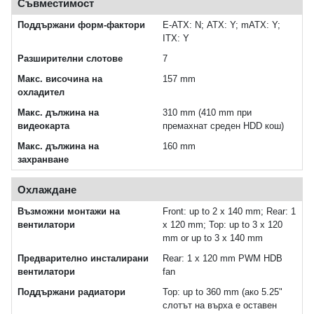
Съвместимост
Поддържани форм-фактори
Е-ATX: N; ATX: Y; mATX: Y;
ITX: Y
Разширителни слотове
7
Макс. височина на
157 mm
охладител
Макс. дължина на
310 mm (410 mm при
видеокарта
премахнат среден HDD кош)
Макс. дължина на
160 mm
захранване
Охлаждане
Възможни монтажи на
Front: up to 2 x 140 mm; Rear: 1
вентилатори
x 120 mm; Top: up to 3 x 120
mm or up to 3 x 140 mm
Предварително инсталирани
Rear: 1 x 120 mm PWM HDB
вентилатори
fan
Поддържани радиатори
Top: up to 360 mm (ако 5.25"
слотът на върха е оставен