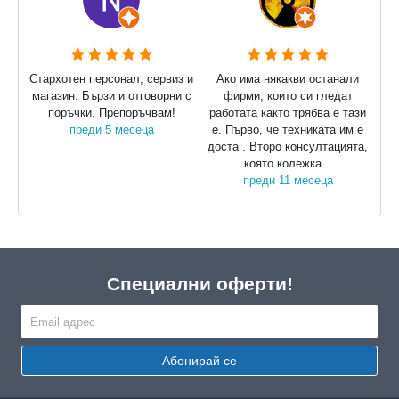
Стархотен персонал, сервиз и
Ако има някакви останали
магазин. Бързи и отговорни с
фирми, които си гледат
поръчки. Препоръчвам!
работата както трябва е тази
преди 5 месеца
е. Първо, че техниката им е
доста . Второ консултацията,
която колежка...
преди 11 месеца
Специални оферти!
Абонирай се