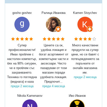
gosho goshev
Ралица Иванова
Kamen Stoychev
Супер
Цените са ок,
Много качествени
професионалисти!
удобна локация и
продукти на супер
Имах проблем с
богат асортимент от
цени, но се бавят с
настолен компютър,
компютърни части и
потвърждението за
бях на 90% сигурен,
аксесоари. Често
поръчките от
че е проблем със
пазарувам от този
онлайн магазина
захранването.
магазин поради
им.
Техника го погледна
удобната локация.
преди 2 месеца
(веднага) и каза
Предпочит...
преди 2 месеца
преди 4 месеца
Nikola Kamenarov
Иво Иванов