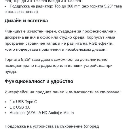
mm; Top: до 3 x 120 mm или до 3 x 140 mm.
Поддръжка на радиатор: Top до 360 mm (ако горната 5.25" тава
е оставена празна).
Дизайн и естетика
Финишът е изчистен черен, създаден за професионална и
дискретна визия в офис или студио среда. Корпусът няма
прозрачен страничен капак и не разчита на RGB ефекти,
което подчертава практичния и незабележим дизайн.
Горната 5.25" тава дава възможност за допълнително
позициониране на радиатор или външни устройства при
нужда.
Функционалност и удобство
Интерфейси на предния панел и възможности за свързване:
1 x USB Type-C
1 x USB 3.0
Audio-out (AZALIA HD-Audio) и Mic-In
Поддръжка на устройства за съхранение (според