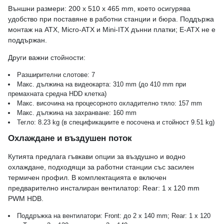
Външни размери: 200 x 510 x 465 mm, което осигурява
удобство при поставяне в работни станции и бюра. Поддържа
монтаж на ATX, Micro-ATX и Mini-ITX дънни платки; E-ATX не е
поддържан.
Други важни стойности:
Разширителни слотове: 7
Макс. дължина на видеокарта: 310 mm (до 410 mm при
премахната средна HDD клетка)
Макс. височина на процесорното охладително тяло: 157 mm
Макс. дължина на захранване: 160 mm
Тегло: 8.23 kg (в спецификациите е посочена и стойност 9.51 kg)
Охлаждане и въздушен поток
Кутията предлага гъвкави опции за въздушно и водно
охлаждане, подходящи за работни станции със засилен
термичен профил. В комплектацията е включен
предварително инсталиран вентилатор: Rear: 1 x 120 mm
PWM HDB.
Поддръжка на вентилатори: Front: до 2 x 140 mm; Rear: 1 x 120