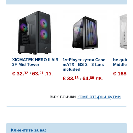
XIGMATEK HERO II AIR
1stPlayer кутия Case
be quiet
3F Mid Tower
mATX - BS-2 - 3 fans
Middle T
included
€ 32.
63.
лв.
€ 168.
32
21
72
/
€ 33.
64.
лв.
18
89
/
виж всички
компютърни кутии
Клиентите за нас