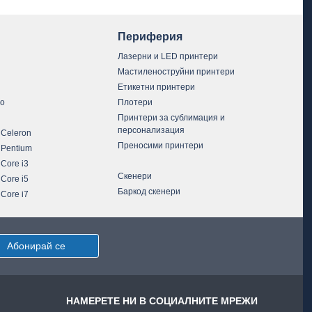
Периферия
Лазерни и LED принтери
Мастиленоструйни принтери
Етикетни принтери
vo
Плотери
Принтери за сублимация и
персонализация
 Celeron
Преносими принтери
 Pentium
 Core i3
Скенери
 Core i5
Баркод скенери
 Core i7
Абонирай се
НАМЕРЕТЕ НИ В СОЦИАЛНИТЕ МРЕЖИ