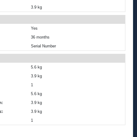
3.9 kg
Yes
36 months
Serial Number
5.6 kg
3.9 kg
1
5.6 kg
n:
3.9 kg
c:
3.9 kg
1