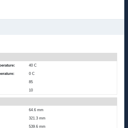
erature:
40 C
erature:
0 C
85
10
64.6 mm
321.3 mm
539.6 mm