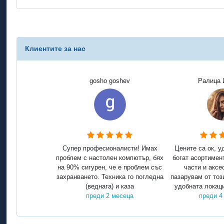
Клиентите за нас
gosho goshev
Ралица 
Супер професионалисти! Имах
Цените са ок, у
проблем с настолен компютър, бях
богат асортимен
на 90% сигурен, че е проблем със
части и аксе
захранването. Техника го погледна
пазарувам от тоз
(веднага) и каза
удобната локаци
преди 2 месеца
преди 4