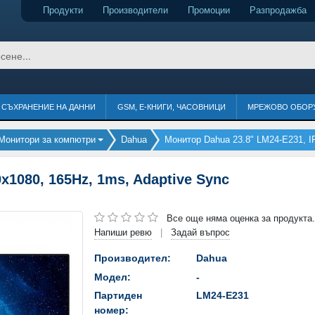
Продукти
Производители
Промоции
Разпродажба
СЪХРАНЕНИЕ НА ДАННИ
GSM, Е-КНИГИ, ЧАСОВНИЦИ
МРЕЖОВО ОБОР
Монитори за компютри
Dahua
Монитор Dahua 23.8" LM24-E231, I
x1080, 165Hz, 1ms, Adaptive Sync
Все още няма оценка за продукта.
Напиши ревю
Задай въпрос
|
Производител:
Dahua
Модел:
-
Партиден
LM24-E231
номер: