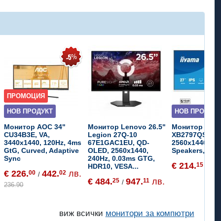
ПРОМОЦИЯ
НОВ ПРОДУКТ
НОВ ПРОДУКТ
Монитор AOC 34"
Монитор Lenovo 26.5"
Монитор IIYA
CU34B3E, VA,
Legion 27Q-10
XB2797QSU-W1
3440x1440, 120Hz, 4ms
67E1GAC1EU, QD-
2560x1440, 75
GtG, Curved, Adaptive
OLED, 2560x1440,
Speakers, US
Sync
240Hz, 0.03ms GTG,
€ 214.
41
15
HDR10, VESA...
/
€ 226.
442.
лв.
00
02
/
€ 484.
947.
лв.
25
11
/
236.90
виж всички
монитори за компютри