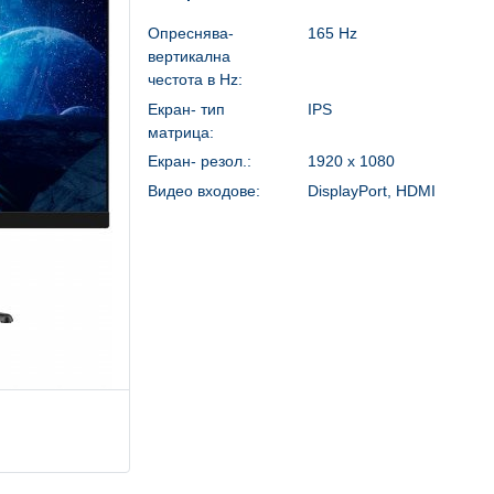
Опреснява-
165 Hz
вертикална
честота в Hz:
Екран- тип
IPS
матрица:
Екран- резол.:
1920 x 1080
Видео входове:
DisplayPort, HDMI