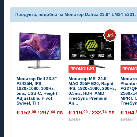
Продукти, подобни на Монитор Dahua 23.8" LM24-E231, I
ПРОМОЦИЯ
ПРОМ
Монитор Dell 23.8"
Монитор MSI 24.5"
Монито
P2425H, IPS,
MAG 255F E20, Rapid
Phanto
1920x1080, 100Hz,
IPS, 1920x1080, 200Hz,
PG27QR
5ms, USB-C, Height
0.5ms, HDR, AMD
2560x14
Adjustable, Pivot,
FreeSync Premium,
MPRT, 
Swivel, Tilt
An...
FreeSyn
€ 152.
297.
лв.
€ 119.
232.
лв.
€ 164.
08
44
00
74
/
/
124.87
184.80