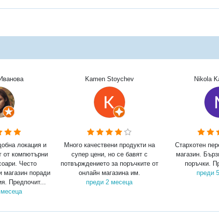
Иванова
Kamen Stoychev
Nikola 
добна локация и
Много качествени продукти на
Стархотен пер
т от компютърни
супер цени, но се бавят с
магазин. Бърз
соари. Често
потвърждението за поръчките от
поръчки. П
и магазин поради
онлайн магазина им.
преди 
я. Предпочит...
преди 2 месеца
 месеца