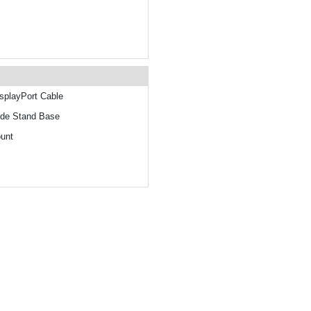
er Cable DisplayPort Cable
Quick Start Guide Stand Base
unt