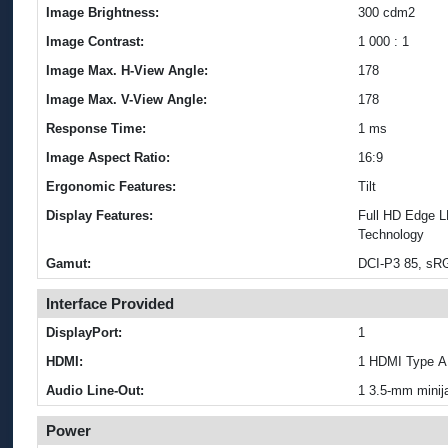
Image Brightness:
300 cdm2
Image Contrast:
1 000 : 1
Image Max. H-View Angle:
178
Image Max. V-View Angle:
178
Response Time:
1 ms
Image Aspect Ratio:
16:9
Ergonomic Features:
Tilt
Display Features:
Full HD Edge 
Technology
Gamut:
DCI-P3 85, sR
Interface Provided
DisplayPort:
1
HDMI:
1 HDMI Type A
Audio Line-Out:
1 3.5-mm minij
Power