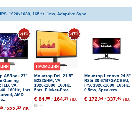
PS, 1920x1080, 165Hz, 1ms, Adaptive Sync
ОЦИЯ
ПРОМОЦИЯ
р ASRock 27"
Монитор Dell 21.5"
Монитор Lenovo 24.5"
m Gaming
E2225HM, VA,
R25i-30 67B7GACBEU,
T1B, VA,
1920x1080, 100Hz,
IPS, 1920x1080, 165Hz,
40, 180Hz, 1ms
5ms, Flicker-Free
0.5ms, Speakers
Curved, AMD
€ 84.
164.
лв.
€ 172.
337.
лв.
00
29
54
46
c...
/
/
95.62
322.
лв.
80
32
/