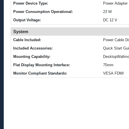
Power Device Type:
Power Adapter
Power Consumption Operational:
23 W
Output Voltage:
DC 12 V
System
Cable Included:
Pow
Included Accessories:
Mounting Capability:
DesktopWallmo
Flat Display Mounting Interface:
75mm
Monitor Compliant Standards:
VESA FDMI