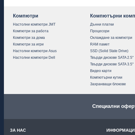
Компютри
Компютърни комп
Настолни компютри JMT
Дънни платки
Компютри за работа
Процесори
Компютри за дома
Охлаждане за компютри
Компютри за игри
RAM памет
Настолни компютри Asus
SSD (Solid State Drive)
Настолни компютри Dell
Твърди дискове SATA 2.5"
Твърди дискове SATA 3.5"
Видео карти
Компютърни кутии
Захранващи блокове
Специални офер
ЗА НАС
ИНФОРМАЦИЯ