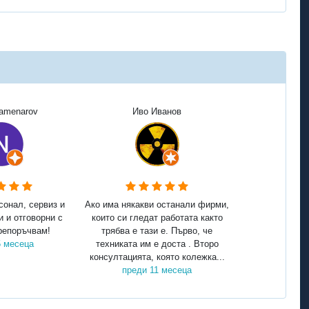
Kamenarov
Иво Иванов
сонал, сервиз и
Ако има някакви останали фирми,
и и отговорни с
които си гледат работата както
репоръчвам!
трябва е тази е. Първо, че
5 месеца
техниката им е доста . Второ
консултацията, която колежка...
преди 11 месеца