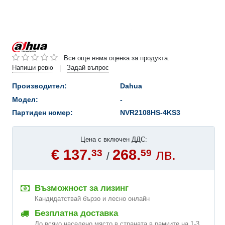
Все още няма оценка за продукта.
Напиши ревю
Задай въпрос
|
Производител:
Dahua
Модел:
-
Партиден номер:
NVR2108HS-4KS3
Цена с включен ДДС:
€ 137.
268.
лв.
33
59
/
Възможност за лизинг
Кандидатствай бързо и лесно онлайн
Безплатна доставка
До всяко населено място в страната в рамките на 1-3