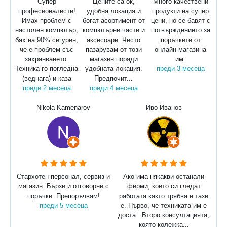
Супер
Цените са ок,
Много качествени
професионалисти!
удобна локация и
продукти на супер
Имах проблем с
богат асортимент от
цени, но се бавят с
настолен компютър,
компютърни части и
потвърждението за
бях на 90% сигурен,
аксесоари. Често
поръчките от
че е проблем със
пазарувам от този
онлайн магазина
захранването.
магазин поради
им.
Техника го погледна
удобната локация.
преди 3 месеца
(веднага) и каза
Предпочит...
преди 2 месеца
преди 4 месеца
Nikola Kamenarov
Иво Иванов
Стархотен персонал, сервиз и
Ако има някакви останали
магазин. Бързи и отговорни с
фирми, които си гледат
поръчки. Препоръчвам!
работата както трябва е тази
преди 5 месеца
е. Първо, че техниката им е
доста . Второ консултацията,
която колежка...