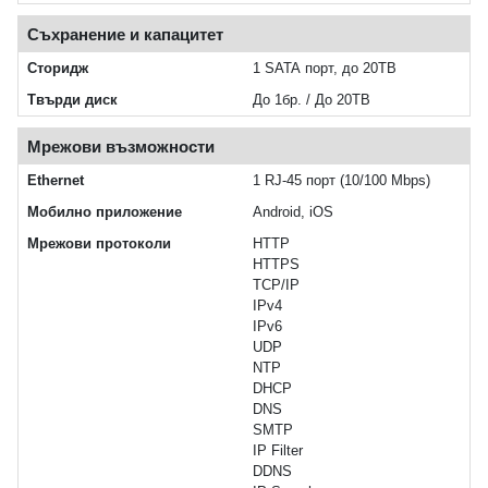
Съхранение и капацитет
Сторидж
1 SATA порт, до 20TB
Твърди диск
До 1бр. / До 20TB
Мрежови възможности
Ethernet
1 RJ-45 порт (10/100 Mbps)
Мобилно приложение
Android, iOS
Мрежови протоколи
HTTP
HTTPS
TCP/IP
IPv4
IPv6
UDP
NTP
DHCP
DNS
SMTP
IP Filter
DDNS