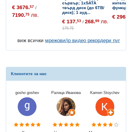
сървър; 1хSATA
интелиге
€ 3676.
57
твърд диск (до 6ТВ/
функции
/
диск); 1 ауд...
7190.
лв.
75
€ 296.
70
€ 137.
268.
лв.
53
99
/
179.75
виж всички
мрежови/ip видео рекордери nvr
Клиентите за нас
gosho goshev
Ралица Иванова
Kamen Stoychev