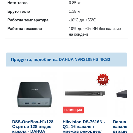
Нето тегло
0.85 кг
Бруто тегло
1.39 кг
Работна температура
-10°C до +55°C
Работна влажност
10% до 93% RH без наличие
на конденз
Продукти, подобни на DAHUA NVR2108HS-4KS3
ПРОМОЦИЯ
DSS-OneBox-H1/128
Hikvision DS-7616NI-
Dahua NV
Сървър 128 видео
Q1; 16-канален
канален A
канала - DAHUA
мрежов рекордер/
вградени