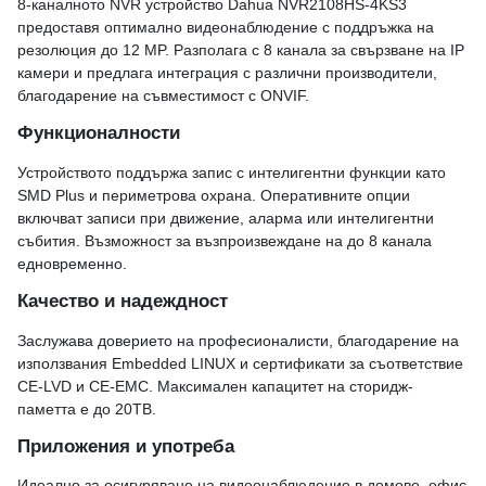
8-каналното NVR устройство Dahua NVR2108HS-4KS3
предоставя оптимално видеонаблюдение с поддръжка на
резолюция до 12 MP. Разполага с 8 канала за свързване на IP
камери и предлага интеграция с различни производители,
благодарение на съвместимост с ONVIF.
Функционалности
Устройството поддържа запис с интелигентни функции като
SMD Plus и периметрова охрана. Оперативните опции
включват записи при движение, аларма или интелигентни
събития. Възможност за възпроизвеждане на до 8 канала
едновременно.
Качество и надеждност
Заслужава доверието на професионалисти, благодарение на
използвания Embedded LINUX и сертификати за съответствие
CE-LVD и CE-EMC. Максимален капацитет на сторидж-
паметта е до 20TB.
Приложения и употреба
Идеално за осигуряване на видеонаблюдение в домове, офис