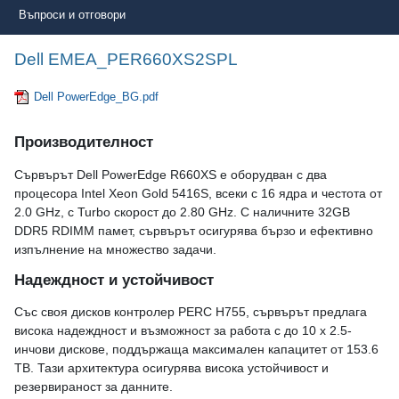
Въпроси и отговори
Dell EMEA_PER660XS2SPL
Dell PowerEdge_BG.pdf
Производителност
Сървърът Dell PowerEdge R660XS е оборудван с два
процесора Intel Xeon Gold 5416S, всеки с 16 ядра и честота от
2.0 GHz, с Turbo скорост до 2.80 GHz. С наличните 32GB
DDR5 RDIMM памет, сървърът осигурява бързо и ефективно
изпълнение на множество задачи.
Надеждност и устойчивост
Със своя дисков контролер PERC H755, сървърът предлага
висока надеждност и възможност за работа с до 10 x 2.5-
инчови дискове, поддържаща максимален капацитет от 153.6
TB. Тази архитектура осигурява висока устойчивост и
резервираност за данните.