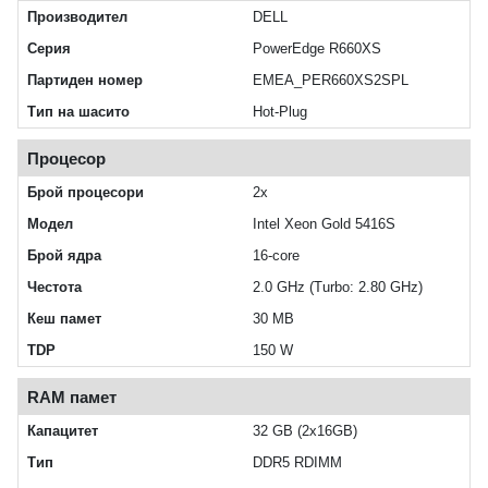
Производител
DELL
Серия
PowerEdge R660XS
Партиден номер
EMEA_PER660XS2SPL
Тип на шасито
Hot-Plug
Процесор
Брой процесори
2x
Модел
Intel Xeon Gold 5416S
Брой ядра
16-core
Честота
2.0 GHz (Turbo: 2.80 GHz)
Кеш памет
30 MB
TDP
150 W
RAM памет
Капацитет
32 GB (2x16GB)
Тип
DDR5 RDIMM