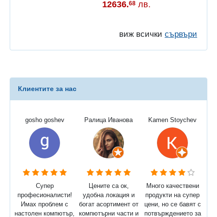
12636.
лв.
68
виж всички
сървъри
Клиентите за нас
gosho goshev
Ралица Иванова
Kamen Stoychev
Супер
Цените са ок,
Много качествени
професионалисти!
удобна локация и
продукти на супер
Имах проблем с
богат асортимент от
цени, но се бавят с
настолен компютър,
компютърни части и
потвърждението за