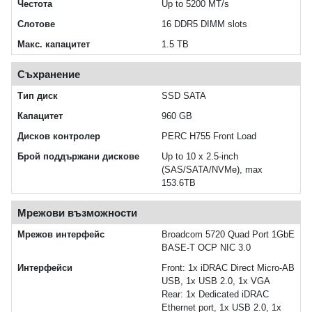
Честота
Up to 5200 MT/s
Слотове
16 DDR5 DIMM slots
Макс. капацитет
1.5 TB
Съхранение
Тип диск
SSD SATA
Капацитет
960 GB
Дисков контролер
PERC H755 Front Load
Брой поддържани дискове
Up to 10 x 2.5-inch
(SAS/SATA/NVMe), max
153.6TB
Мрежови възможности
Мрежов интерфейс
Broadcom 5720 Quad Port 1GbE
BASE-T OCP NIC 3.0
Интерфейси
Front: 1x iDRAC Direct Micro-AB
USB, 1x USB 2.0, 1x VGA
Rear: 1x Dedicated iDRAC
Ethernet port, 1x USB 2.0, 1x