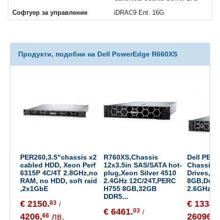
Софтуер за управление
iDRAC9 Ent. 16G
Продукти, подобни на Dell PowerEdge R660XS
PER260,3.5"chassis x2
R760XS,Chassis
Dell PER7
cabled HDD, Xeon Perf
12x3.5in SAS/SATA hot-
Chassis 
6315P 4C/4T 2.8GHz,no
plug,Xeon Silver 4510
Drives,Pe
RAM, no HDD, soft raid
2.4GHz 12C/24T,PERC
8GB,Dual
,2x1GbE
H755 8GB,32GB
2.6GHz 8
DDR5...
€ 2150.
€ 13342
83
/
€ 6461.
03
/
4206.
лв.
26096.
66
1