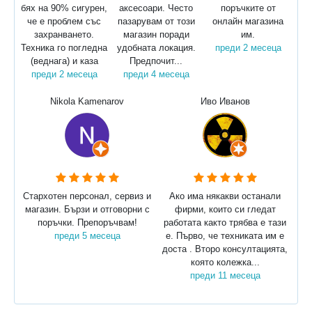
бях на 90% сигурен,
аксесоари. Често
поръчките от
че е проблем със
пазарувам от този
онлайн магазина
захранването.
магазин поради
им.
Техника го погледна
удобната локация.
преди 2 месеца
(веднага) и каза
Предпочит...
преди 2 месеца
преди 4 месеца
Nikola Kamenarov
Иво Иванов
Стархотен персонал, сервиз и
Ако има някакви останали
магазин. Бързи и отговорни с
фирми, които си гледат
поръчки. Препоръчвам!
работата както трябва е тази
преди 5 месеца
е. Първо, че техниката им е
доста . Второ консултацията,
която колежка...
преди 11 месеца