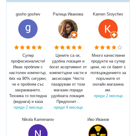
gosho goshev
Ралица Иванова
Kamen Stoychev
Супер
Цените са ок,
Много качествени
професионалисти!
удобна локация и
продукти на супер
Имах проблем с
богат асортимент от
цени, но се бавят с
настолен компютър,
компютърни части и
потвърждението за
бях на 90% сигурен,
аксесоари. Често
поръчките от
че е проблем със
пазарувам от този
онлайн магазина
захранването.
магазин поради
им.
Техника го погледна
удобната локация.
преди 2 месеца
(веднага) и каза
Предпочит...
преди 2 месеца
преди 4 месеца
Nikola Kamenarov
Иво Иванов