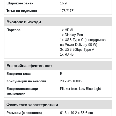
Широкоекранен
16:9
Ъгъл на видимост
178°/178°
Входове и изходи
Портове
1x HDMI
1x Display Port
1x USB Type-C (с поддръжка
на Power Delivery 90 W)
3x USB 5Gbps Type-A
1x RJ-45
Енергийна ефективност
Енергиен клас
Е
Консумация на енергия
20 kWh/1000h
Енергоспестяващи
Flicker-free, Low Blue Light
технологии
Физически характеристики
Размери (с поставка)
61.3 x 19.2 x 53.6 cm