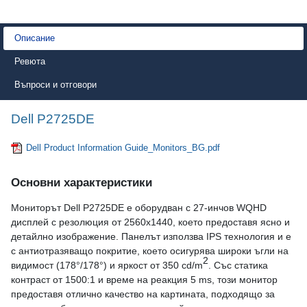
Описание
Ревюта
Въпроси и отговори
Dell P2725DE
Dell Product Information Guide_Monitors_BG.pdf
Основни характеристики
Мониторът Dell P2725DE е оборудван с 27-инчов WQHD
дисплей с резолюция от 2560x1440, което предоставя ясно и
детайлно изображение. Панелът използва IPS технология и е
с антиотразяващо покритие, което осигурява широки ъгли на
2
видимост (178°/178°) и яркост от 350 cd/m
. Със статика
контраст от 1500:1 и време на реакция 5 ms, този монитор
предоставя отлично качество на картината, подходящо за