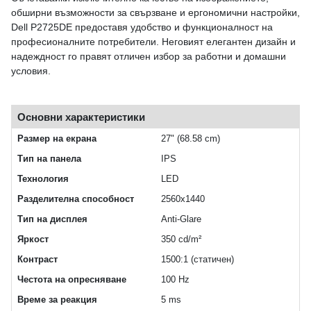
обширни възможности за свързване и ергономични настройки,
Dell P2725DE предоставя удобство и функционалност на
професионалните потребители. Неговият елегантен дизайн и
надеждност го правят отличен избор за работни и домашни
условия.
Основни характеристики
Размер на екрана
27" (68.58 cm)
Тип на панела
IPS
Технология
LED
Разделителна способност
2560x1440
Тип на дисплея
Anti-Glare
Яркост
350 cd/m²
Контраст
1500:1 (статичен)
Честота на опресняване
100 Hz
Време за реакция
5 ms