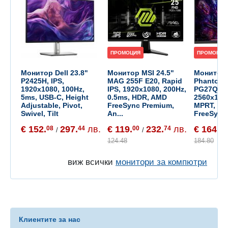
ПРОМОЦИЯ
ПРОМОЦИЯ
Монитор Dell 23.8"
Монитор MSI 24.5"
Монитор 
P2425H, IPS,
MAG 255F E20, Rapid
Phantom
1920x1080, 100Hz,
IPS, 1920x1080, 200Hz,
PG27QRT1
5ms, USB-C, Height
0.5ms, HDR, AMD
2560x144
Adjustable, Pivot,
FreeSync Premium,
MPRT, Cu
Swivel, Tilt
An...
FreeSync.
€ 152.
297.
лв.
€ 119.
232.
лв.
€ 164.
08
44
00
74
80
/
/
124.48
184.80
виж всички
монитори за компютри
Клиентите за нас