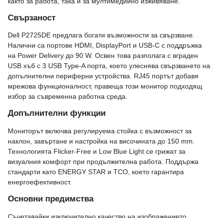
както за работа, така и за мултимедийно изживяване.
Свързаност
Dell P2725DE предлага богати възможности за свързване.
Налични са портове HDMI, DisplayPort и USB-C с поддръжка
на Power Delivery до 90 W. Освен това разполага с вграден
USB хъб с 3 USB Type-A порта, което улеснява свързването на
допълнителни периферни устройства. RJ45 портът добавя
мрежова функционалност, правеща този монитор подходящ
избор за съвременна работна среда.
Допълнителни функции
Мониторът включва регулируема стойка с възможност за
наклон, завъртане и настройка на височината до 150 mm.
Технологията Flicker-Free и Low Blue Light се грижат за
визуалния комфорт при продължителна работа. Поддържа
стандарти като ENERGY STAR и TCO, което гарантира
енергоефективност.
Основни предимства
Съчетавайки изключително качество на изображението,