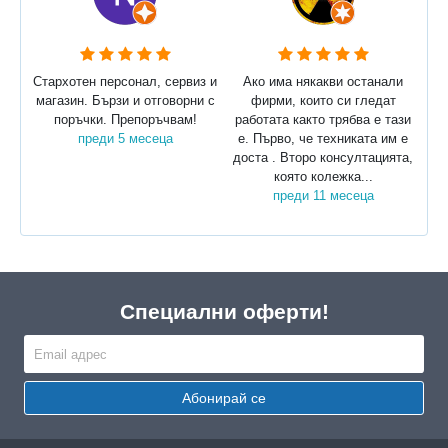
Стархотен персонал, сервиз и
Ако има някакви останали
магазин. Бързи и отговорни с
фирми, които си гледат
поръчки. Препоръчвам!
работата както трябва е тази
преди 5 месеца
е. Първо, че техниката им е
доста . Второ консултацията,
която колежка...
преди 11 месеца
Специални оферти!
Абонирай се