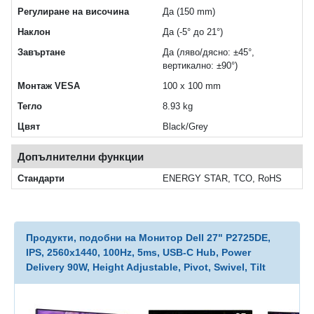
Регулиране на височина
Да (150 mm)
Наклон
Да (-5° до 21°)
Завъртане
Да (ляво/дясно: ±45°,
вертикално: ±90°)
Монтаж VESA
100 x 100 mm
Тегло
8.93 kg
Цвят
Black/Grey
Допълнителни функции
Стандарти
ENERGY STAR, TCO, RoHS
Продукти, подобни на Монитор Dell 27" P2725DE,
IPS, 2560x1440, 100Hz, 5ms, USB-C Hub, Power
Delivery 90W, Height Adjustable, Pivot, Swivel, Tilt