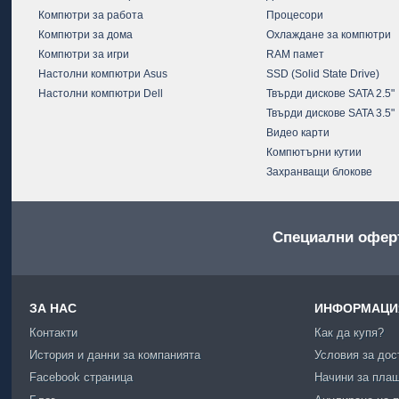
Компютри за работа
Процесори
Компютри за дома
Охлаждане за компютри
Компютри за игри
RAM памет
Настолни компютри Asus
SSD (Solid State Drive)
Настолни компютри Dell
Твърди дискове SATA 2.5"
Твърди дискове SATA 3.5"
Видео карти
Компютърни кутии
Захранващи блокове
Специални офер
ЗА НАС
ИНФОРМАЦИЯ
Контакти
Как да купя?
История и данни за компанията
Условия за дос
Facebook страница
Начини за пла