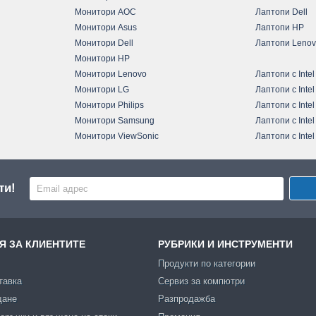
Монитори AOC
Лаптопи Dell
Монитори Asus
Лаптопи HP
Монитори Dell
Лаптопи Leno
Монитори HP
Монитори Lenovo
Лаптопи с Intel
Монитори LG
Лаптопи с Intel
Монитори Philips
Лаптопи с Intel
Монитори Samsung
Лаптопи с Intel
Монитори ViewSonic
Лаптопи с Intel
ти!
 ЗА КЛИЕНТИТЕ
РУБРИКИ И ИНСТРУМЕНТИ
Продукти по категории
тавка
Сервиз за компютри
щане
Разпродажба