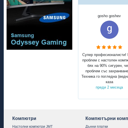
gosho goshev
Супер професионалисти!
проблем с настолен комп
бях на 90% сигурен, че
проблем със захранване
Техника го погледна (ведн
каза
преди 2 месеца
Компютри
Компютърни комп
Настолни компютри JMT
Дънни платки