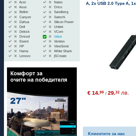
Acer
Natec
A, 2x USB 2.0 Type A, 1
Asus
Orico
PD (Power Delivery)
Belkin
Sandberg
Canyon
Satechi
Dahua
Silicon Power
Dell
Unitek
Delock
VCom
Dviced
Value
Ewent
Vention
HP
ViewSonic
Hama
White Shark
Lenovo
j5Create
€ 14.
29.
лв.
99
32
/
Клиентите за нас