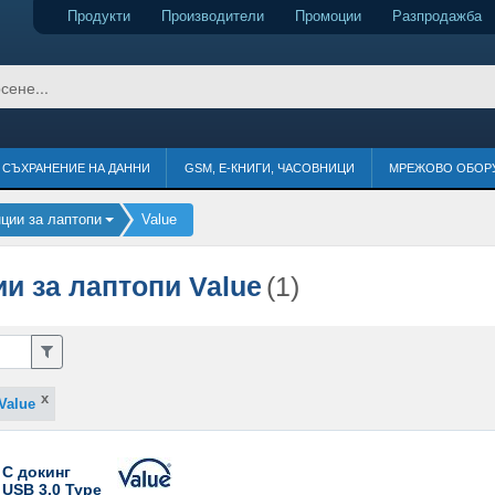
Продукти
Производители
Промоции
Разпродажба
СЪХРАНЕНИЕ НА ДАННИ
GSM, Е-КНИГИ, ЧАСОВНИЦИ
МРЕЖОВО ОБОР
нции за лаптопи
Value
ии за лаптопи Value
(1)
Value
 C докинг
 USB 3.0 Type