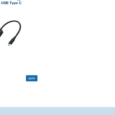
x USB Type C
купи