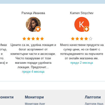
Ралица Иванова
Kamen Stoychev
 Имах
Цените са ок, удобна локация и
Много качествени продукти на
ютър,
богат асортимент от
супер цени, но се бавят с
 е
компютърни части и аксесоари.
потвърждението за поръчките
то.
Често пазарувам от този
от онлайн магазина им.
ага) и
магазин поради удобната
преди 2 месеца
локация. Предпочит...
преди 4 месеца
оненти
Монитори
Лаптопи
Монитори Acer
Лаптопи Asus