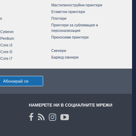
Мастиленоструйни принтери
Етикетни принтери
vo
Плотери
Принтери за сублимация и
персонализация
 Celeron
Преносими принтери
 Pentium
 Core i3
Скенери
 Core i5
Баркод скенери
 Core i7
Абонирай се
НАМЕРЕТЕ НИ В СОЦИАЛНИТЕ МРЕЖИ