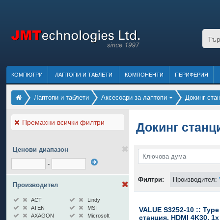
КОМПЮТРИ
ЛАПТОПИ И ТАБЛЕТИ
КОМПОНЕНТИ
ПЕРИФЕРИЯ
Лаптопи и таблети
Аксесоари за лаптопи
Докинг ста
Премахни всички филтри
Докинг станц
Ценови диапазон
-
Филтри:
Производител:
Производител
ACT
Lindy
ATEN
MSI
VALUE S3252-10 :: Type
AXAGON
Microsoft
станция, HDMI 4K30, 1x